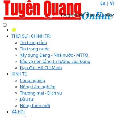
En |
Vi
Toggle main menu visibility
THỜI SỰ - CHÍNH TRỊ
Tin trong tỉnh
Tin trong nước
Xây dựng Đảng - Nhà nước - MTTQ
Bảo vệ nền tảng tư tưởng của Đảng
Đạo đức Hồ Chí Minh
KINH TẾ
Công nghiệp
Nông-Lâm nghiệp
Thương mại - Dịch vụ
Đầu tư
Nông thôn mới
XÃ HỘI