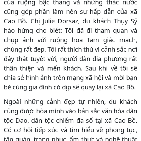
của ruộng bậc thang và những thác nước
cũng góp phần làm nên sự hấp dẫn của xã
Cao Bồ. Chị Julie Dorsaz, du khách Thụy Sỹ
hào hứng cho biết: Tôi đã đi tham quan và
chụp ảnh với ruộng hoa Tam giác mạch,
chúng rất đẹp. Tôi rất thích thú vì cảnh sắc nơi
đây thật tuyệt vời, người dân địa phương rất
thân thiện và mến khách. Sau khi về tôi sẽ
chia sẻ hình ảnh trên mạng xã hội và mời bạn
bè cùng gia đình có dịp sẽ quay lại xã Cao Bồ.
Ngoài những cảnh đẹp tự nhiên, du khách
cũng được hòa mình vào bản sắc văn hóa dân
tộc Dao, dân tộc chiếm đa số tại xã Cao Bồ.
Có cơ hội tiếp xúc và tìm hiểu về phong tục,
tập quán, trang phục, ẩm thực và nghệ thuật