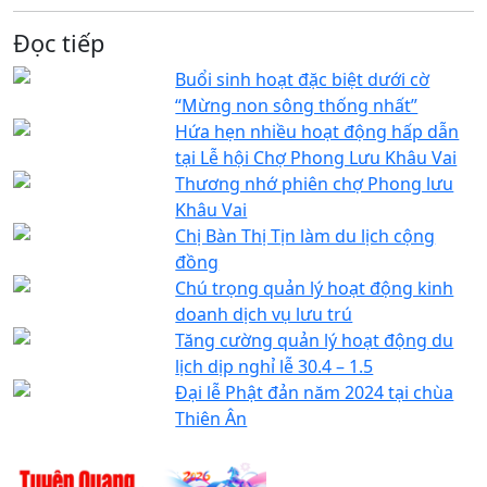
Đọc tiếp
Buổi sinh hoạt đặc biệt dưới cờ
“Mừng non sông thống nhất”
Hứa hẹn nhiều hoạt động hấp dẫn
tại Lễ hội Chợ Phong Lưu Khâu Vai
Thương nhớ phiên chợ Phong lưu
Khâu Vai
Chị Bàn Thị Tịn làm du lịch cộng
đồng
Chú trọng quản lý hoạt động kinh
doanh dịch vụ lưu trú
Tăng cường quản lý hoạt động du
lịch dịp nghỉ lễ 30.4 – 1.5
Đại lễ Phật đản năm 2024 tại chùa
Thiên Ân