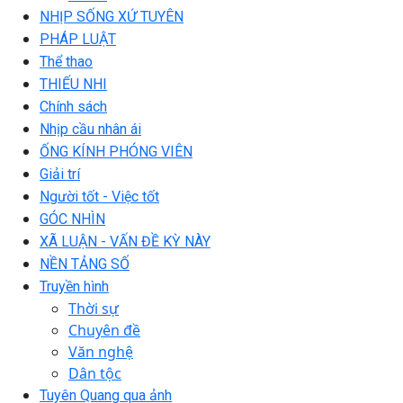
NHỊP SỐNG XỨ TUYÊN
PHÁP LUẬT
Thể thao
THIẾU NHI
Chính sách
Nhịp cầu nhân ái
ỐNG KÍNH PHÓNG VIÊN
Giải trí
Người tốt - Việc tốt
GÓC NHÌN
XÃ LUẬN - VẤN ĐỀ KỲ NÀY
NỀN TẢNG SỐ
Truyền hình
Thời sự
Chuyên đề
Văn nghệ
Dân tộc
Tuyên Quang qua ảnh