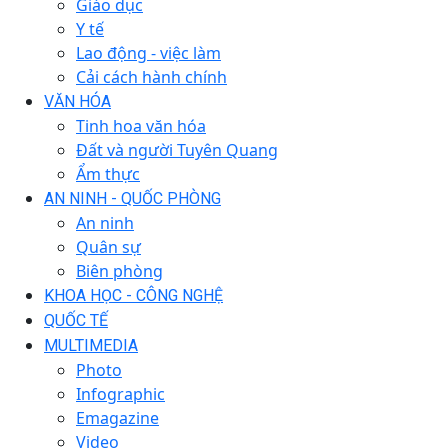
Giáo dục
Y tế
Lao động - việc làm
Cải cách hành chính
VĂN HÓA
Tinh hoa văn hóa
Đất và người Tuyên Quang
Ẩm thực
AN NINH - QUỐC PHÒNG
An ninh
Quân sự
Biên phòng
KHOA HỌC - CÔNG NGHỆ
QUỐC TẾ
MULTIMEDIA
Photo
Infographic
Emagazine
Video