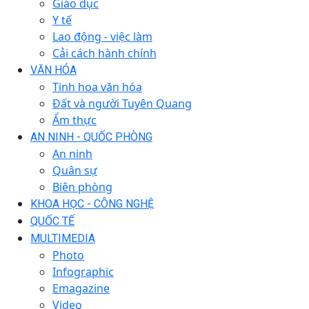
Giáo dục
Y tế
Lao động - việc làm
Cải cách hành chính
VĂN HÓA
Tinh hoa văn hóa
Đất và người Tuyên Quang
Ẩm thực
AN NINH - QUỐC PHÒNG
An ninh
Quân sự
Biên phòng
KHOA HỌC - CÔNG NGHỆ
QUỐC TẾ
MULTIMEDIA
Photo
Infographic
Emagazine
Video