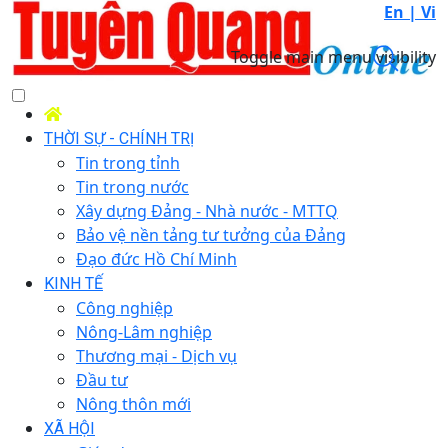
En |
Vi
Toggle main menu visibility
THỜI SỰ - CHÍNH TRỊ
Tin trong tỉnh
Tin trong nước
Xây dựng Đảng - Nhà nước - MTTQ
Bảo vệ nền tảng tư tưởng của Đảng
Đạo đức Hồ Chí Minh
KINH TẾ
Công nghiệp
Nông-Lâm nghiệp
Thương mại - Dịch vụ
Đầu tư
Nông thôn mới
XÃ HỘI