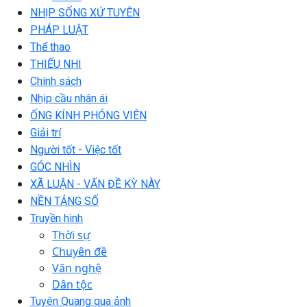
NHỊP SỐNG XỨ TUYÊN
PHÁP LUẬT
Thể thao
THIẾU NHI
Chính sách
Nhịp cầu nhân ái
ỐNG KÍNH PHÓNG VIÊN
Giải trí
Người tốt - Việc tốt
GÓC NHÌN
XÃ LUẬN - VẤN ĐỀ KỲ NÀY
NỀN TẢNG SỐ
Truyền hình
Thời sự
Chuyên đề
Văn nghệ
Dân tộc
Tuyên Quang qua ảnh