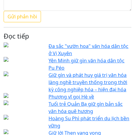
Đọc tiếp
Đa sắc "vườn hoa" văn hóa dân tộc
ở Vị Xuyên
Yên Minh giữ gìn văn hóa dân tộc
Pu Péo
Giữ gìn và phát huy giá trị văn hóa
làng nghề truyền thống trong thời
kỳ công nghiệp hóa – hiện đại hóa
Phượng vĩ gọi Hè về
Tuổi trẻ Quản Bạ giữ gìn bản sắc
văn hóa quê hương
Hoàng Su Phì phát triển du lịch bền
vững
Giữ lời Then vang vọng