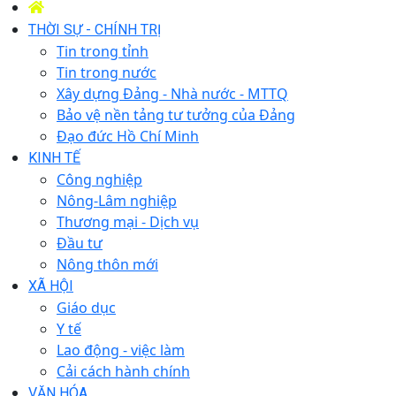
THỜI SỰ - CHÍNH TRỊ
Tin trong tỉnh
Tin trong nước
Xây dựng Đảng - Nhà nước - MTTQ
Bảo vệ nền tảng tư tưởng của Đảng
Đạo đức Hồ Chí Minh
KINH TẾ
Công nghiệp
Nông-Lâm nghiệp
Thương mại - Dịch vụ
Đầu tư
Nông thôn mới
XÃ HỘI
Giáo dục
Y tế
Lao động - việc làm
Cải cách hành chính
VĂN HÓA