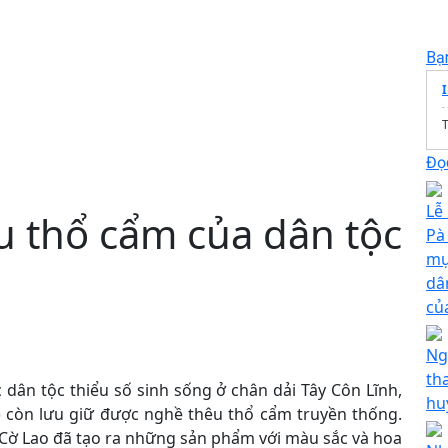
Bạ
T
Đọc
Lễ
u thổ cẩm của dân tộc
Pà
mụ
dâ
củ
Ng
th
c dân tộc thiểu số sinh sống ở chân dải Tây Côn Lĩnh,
hu
) còn lưu giữ được nghề thêu thổ cẩm truyền thống.
 Cờ Lao đã tạo ra những sản phẩm với màu sắc và hoa