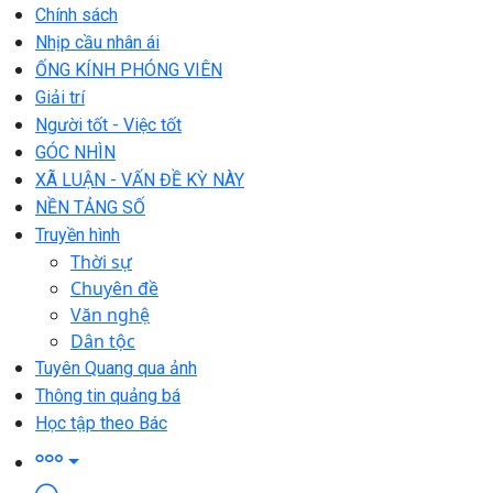
Chính sách
Nhịp cầu nhân ái
ỐNG KÍNH PHÓNG VIÊN
Giải trí
Người tốt - Việc tốt
GÓC NHÌN
XÃ LUẬN - VẤN ĐỀ KỲ NÀY
NỀN TẢNG SỐ
Truyền hình
Thời sự
Chuyên đề
Văn nghệ
Dân tộc
Tuyên Quang qua ảnh
Thông tin quảng bá
Học tập theo Bác