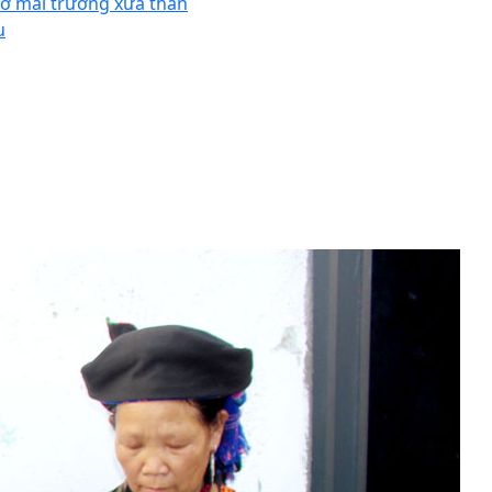
ớ mái trường xưa thân
u