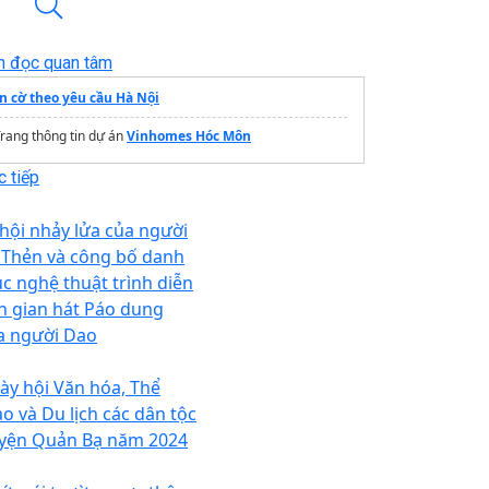
n đọc quan tâm
In cờ theo yêu cầu Hà Nội
rang thông tin dự án
Vinhomes Hóc Môn
 tiếp
 hội nhảy lửa của người
 Thẻn và công bố danh
c nghệ thuật trình diễn
n gian hát Páo dung
a người Dao
ày hội Văn hóa, Thể
ao và Du lịch các dân tộc
yện Quản Bạ năm 2024