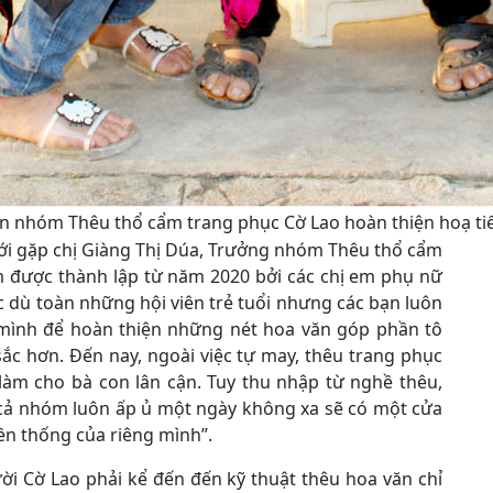
n nhóm Thêu thổ cẩm trang phục Cờ Lao hoàn thiện hoạ tiế
 tới gặp chị Giàng Thị Dúa, Trưởng nhóm Thêu thổ cẩm
m được thành lập từ năm 2020 bởi các chị em phụ nữ
 dù toàn những hội viên trẻ tuổi nhưng các bạn luôn
a mình để hoàn thiện những nét hoa văn góp phần tô
ắc hơn. Đến nay, ngoài việc tự may, thêu trang phục
làm cho bà con lân cận. Tuy thu nhập từ nghề thêu,
 cả nhóm luôn ấp ủ một ngày không xa sẽ có một cửa
ền thống của riêng mình”.
ời Cờ Lao phải kể đến đến kỹ thuật thêu hoa văn chỉ