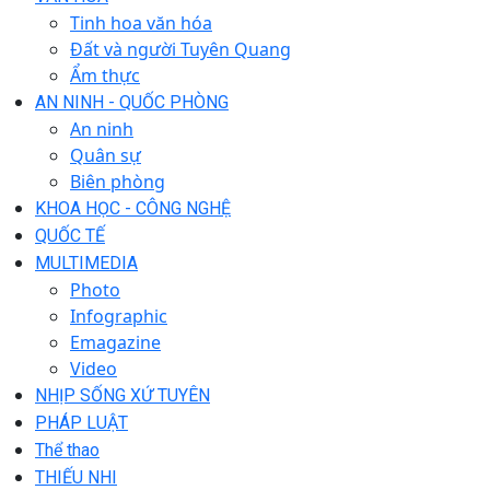
Tinh hoa văn hóa
Đất và người Tuyên Quang
Ẩm thực
AN NINH - QUỐC PHÒNG
An ninh
Quân sự
Biên phòng
KHOA HỌC - CÔNG NGHỆ
QUỐC TẾ
MULTIMEDIA
Photo
Infographic
Emagazine
Video
NHỊP SỐNG XỨ TUYÊN
PHÁP LUẬT
Thể thao
THIẾU NHI