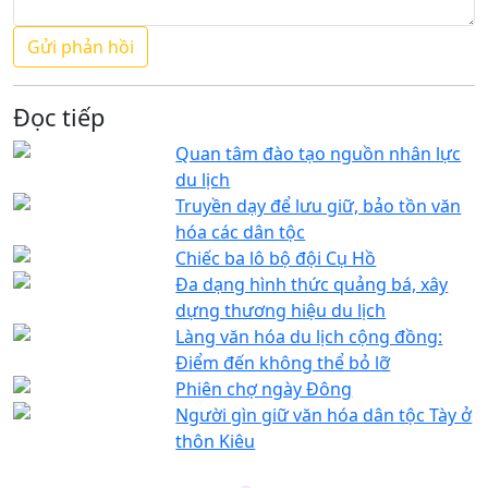
Đọc tiếp
Quan tâm đào tạo nguồn nhân lực
du lịch
Truyền dạy để lưu giữ, bảo tồn văn
hóa các dân tộc
Chiếc ba lô bộ đội Cụ Hồ
Đa dạng hình thức quảng bá, xây
dựng thương hiệu du lịch
Làng văn hóa du lịch cộng đồng:
Điểm đến không thể bỏ lỡ
Phiên chợ ngày Đông
Người gìn giữ văn hóa dân tộc Tày ở
thôn Kiêu