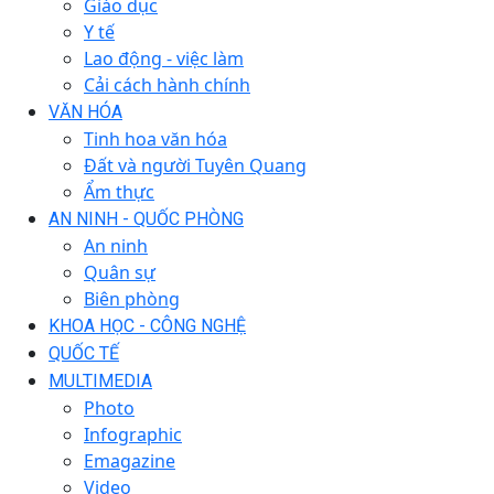
Giáo dục
Y tế
Lao động - việc làm
Cải cách hành chính
VĂN HÓA
Tinh hoa văn hóa
Đất và người Tuyên Quang
Ẩm thực
AN NINH - QUỐC PHÒNG
An ninh
Quân sự
Biên phòng
KHOA HỌC - CÔNG NGHỆ
QUỐC TẾ
MULTIMEDIA
Photo
Infographic
Emagazine
Video