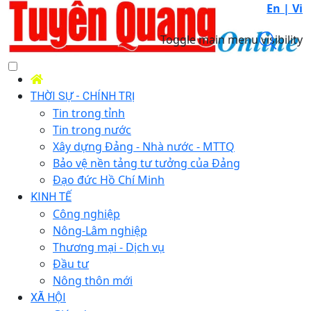
En |
Vi
Toggle main menu visibility
THỜI SỰ - CHÍNH TRỊ
Tin trong tỉnh
Tin trong nước
Xây dựng Đảng - Nhà nước - MTTQ
Bảo vệ nền tảng tư tưởng của Đảng
Đạo đức Hồ Chí Minh
KINH TẾ
Công nghiệp
Nông-Lâm nghiệp
Thương mại - Dịch vụ
Đầu tư
Nông thôn mới
XÃ HỘI