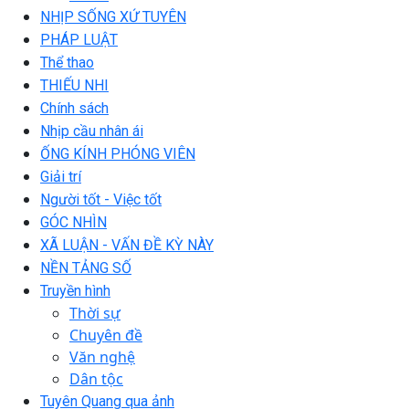
NHỊP SỐNG XỨ TUYÊN
PHÁP LUẬT
Thể thao
THIẾU NHI
Chính sách
Nhịp cầu nhân ái
ỐNG KÍNH PHÓNG VIÊN
Giải trí
Người tốt - Việc tốt
GÓC NHÌN
XÃ LUẬN - VẤN ĐỀ KỲ NÀY
NỀN TẢNG SỐ
Truyền hình
Thời sự
Chuyên đề
Văn nghệ
Dân tộc
Tuyên Quang qua ảnh