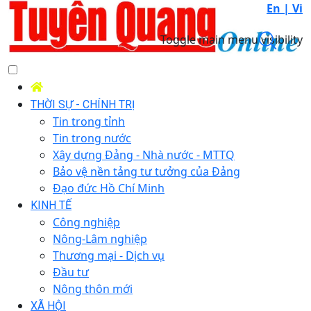
En |
Vi
Toggle main menu visibility
THỜI SỰ - CHÍNH TRỊ
Tin trong tỉnh
Tin trong nước
Xây dựng Đảng - Nhà nước - MTTQ
Bảo vệ nền tảng tư tưởng của Đảng
Đạo đức Hồ Chí Minh
KINH TẾ
Công nghiệp
Nông-Lâm nghiệp
Thương mại - Dịch vụ
Đầu tư
Nông thôn mới
XÃ HỘI