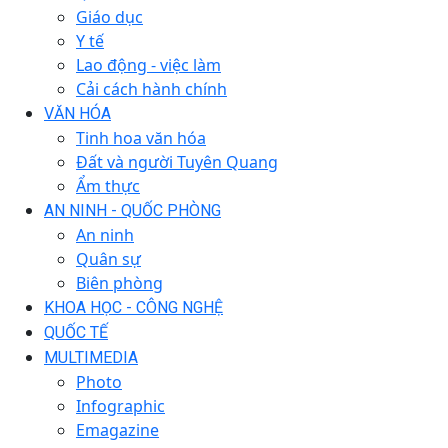
Giáo dục
Y tế
Lao động - việc làm
Cải cách hành chính
VĂN HÓA
Tinh hoa văn hóa
Đất và người Tuyên Quang
Ẩm thực
AN NINH - QUỐC PHÒNG
An ninh
Quân sự
Biên phòng
KHOA HỌC - CÔNG NGHỆ
QUỐC TẾ
MULTIMEDIA
Photo
Infographic
Emagazine