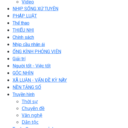
Video
NHỊP SỐNG XỨ TUYÊN
PHÁP LUẬT
Thể thao
THIẾU NHI
Chính sách
Nhịp cầu nhân ái
ỐNG KÍNH PHÓNG VIÊN
Giải trí
Người tốt - Việc tốt
GÓC NHÌN
XÃ LUẬN - VẤN ĐỀ KỲ NÀY
NỀN TẢNG SỐ
Truyền hình
Thời sự
Chuyên đề
Văn nghệ
Dân tộc