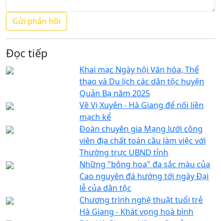
Đọc tiếp
Khai mạc Ngày hội Văn hóa, Thể
thao và Du lịch các dân tộc huyện
Quản Bạ năm 2025
Về Vị Xuyên - Hà Giang để nối liền
mạch kể
Đoàn chuyên gia Mạng lưới công
viên địa chất toàn cầu làm việc với
Thường trực UBND tỉnh
Những "bông hoa" đa sắc màu của
Cao nguyên đá hướng tới ngày Đại
lễ của dân tộc
Chương trình nghệ thuật tuổi trẻ
Hà Giang - Khát vọng hoà bình