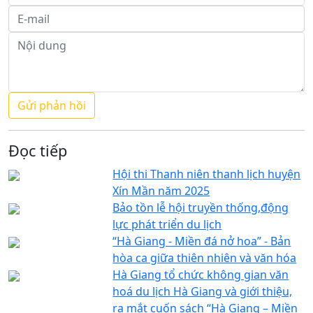
Đọc tiếp
Hội thi Thanh niên thanh lịch huyện
Xín Mần năm 2025
Bảo tồn lễ hội truyền thống,động
lực phát triển du lịch
“Hà Giang - Miền đá nở hoa” - Bản
hòa ca giữa thiên nhiên và văn hóa
Hà Giang tổ chức không gian văn
hoá du lịch Hà Giang và giới thiệu,
ra mắt cuốn sách “Hà Giang – Miền