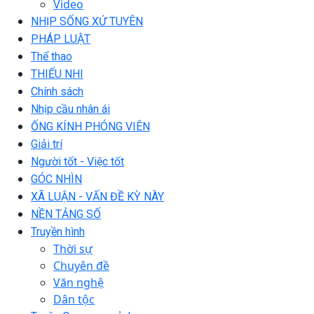
Video
NHỊP SỐNG XỨ TUYÊN
PHÁP LUẬT
Thể thao
THIẾU NHI
Chính sách
Nhịp cầu nhân ái
ỐNG KÍNH PHÓNG VIÊN
Giải trí
Người tốt - Việc tốt
GÓC NHÌN
XÃ LUẬN - VẤN ĐỀ KỲ NÀY
NỀN TẢNG SỐ
Truyền hình
Thời sự
Chuyên đề
Văn nghệ
Dân tộc