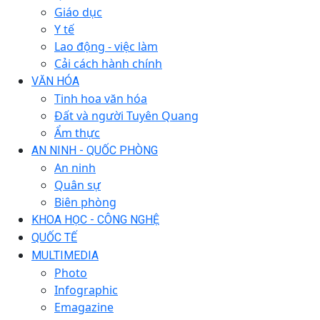
Giáo dục
Y tế
Lao động - việc làm
Cải cách hành chính
VĂN HÓA
Tinh hoa văn hóa
Đất và người Tuyên Quang
Ẩm thực
AN NINH - QUỐC PHÒNG
An ninh
Quân sự
Biên phòng
KHOA HỌC - CÔNG NGHỆ
QUỐC TẾ
MULTIMEDIA
Photo
Infographic
Emagazine