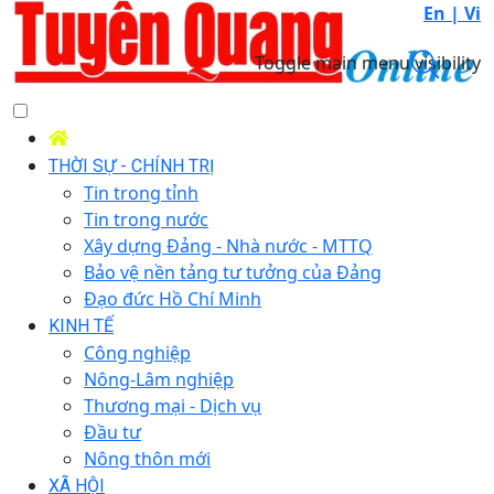
En |
Vi
Toggle main menu visibility
THỜI SỰ - CHÍNH TRỊ
Tin trong tỉnh
Tin trong nước
Xây dựng Đảng - Nhà nước - MTTQ
Bảo vệ nền tảng tư tưởng của Đảng
Đạo đức Hồ Chí Minh
KINH TẾ
Công nghiệp
Nông-Lâm nghiệp
Thương mại - Dịch vụ
Đầu tư
Nông thôn mới
XÃ HỘI