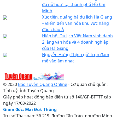
đá nở hoa” tại thành phố Hồ Chí
Minh
Xúc tiến, quảng bá du lịch Hà Giang
– Điểm đến văn hóa khu vực hàng
đầu châu Á
Hiệp hội Du lịch Việt Nam vinh danh
2 làng văn hóa và 4 doanh nghiệp
của Hà Giang
Nguyễn Hưng Thịnh gửi trọn đam
mê vào âm nhạc
© 2020
Báo Tuyên Quang Online
- Cơ quan chủ quản:
Tỉnh uỷ tỉnh Tuyên Quang
Giấy phép hoạt động báo điện tử số 140/GP-BTTTT cấp
ngày 17/03/2022
Giám đốc: Mai Đức Thông
Trụ sở Tòa soạn: Số 219, đường Tân Trào, phường Minh