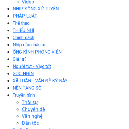
Video
NHỊP SỐNG XỨ TUYÊN
PHÁP LUẬT
Thể thao
THIẾU NHI
Chính sách
Nhịp cầu nhân ái
ỐNG KÍNH PHÓNG VIÊN
Giải trí
Người tốt - Việc tốt
GÓC NHÌN
XÃ LUẬN - VẤN ĐỀ KỲ NÀY
NỀN TẢNG SỐ
Truyền hình
Thời sự
Chuyên đề
Văn nghệ
Dân tộc