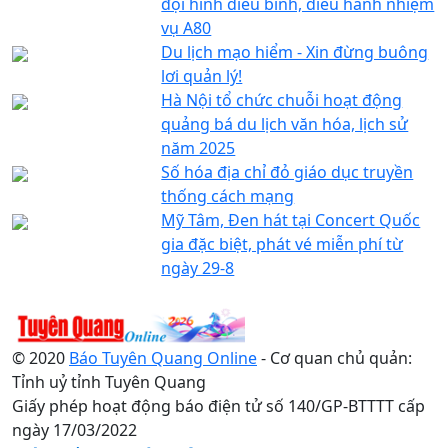
đội hình diễu binh, diễu hành nhiệm
vụ A80
Du lịch mạo hiểm - Xin đừng buông
lơi quản lý!
Hà Nội tổ chức chuỗi hoạt động
quảng bá du lịch văn hóa, lịch sử
năm 2025
Số hóa địa chỉ đỏ giáo dục truyền
thống cách mạng
Mỹ Tâm, Đen hát tại Concert Quốc
gia đặc biệt, phát vé miễn phí từ
ngày 29-8
© 2020
Báo Tuyên Quang Online
- Cơ quan chủ quản:
Tỉnh uỷ tỉnh Tuyên Quang
Giấy phép hoạt động báo điện tử số 140/GP-BTTTT cấp
ngày 17/03/2022