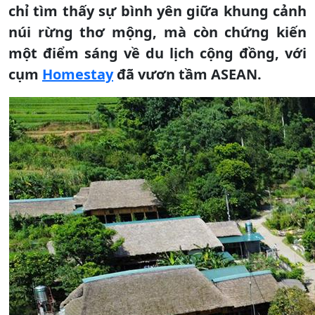
chỉ tìm thấy sự bình yên giữa khung cảnh
núi rừng thơ mộng, mà còn chứng kiến
một điểm sáng về du lịch cộng đồng, với
cụm
Homestay
đã vươn tầm ASEAN.