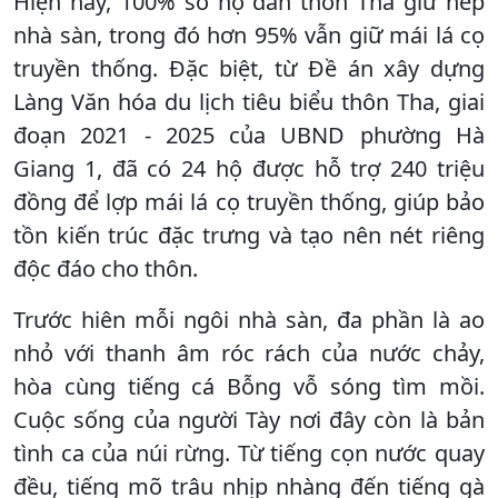
Hiện nay, 100% số hộ dân thôn Tha giữ nếp
nhà sàn, trong đó hơn 95% vẫn giữ mái lá cọ
truyền thống. Đặc biệt, từ Đề án xây dựng
Làng Văn hóa du lịch tiêu biểu thôn Tha, giai
đoạn 2021 - 2025 của UBND phường Hà
Giang 1, đã có 24 hộ được hỗ trợ 240 triệu
đồng để lợp mái lá cọ truyền thống, giúp bảo
tồn kiến trúc đặc trưng và tạo nên nét riêng
độc đáo cho thôn.
Trước hiên mỗi ngôi nhà sàn, đa phần là ao
nhỏ với thanh âm róc rách của nước chảy,
hòa cùng tiếng cá Bỗng vỗ sóng tìm mồi.
Cuộc sống của người Tày nơi đây còn là bản
tình ca của núi rừng. Từ tiếng cọn nước quay
đều, tiếng mõ trâu nhịp nhàng đến tiếng gà