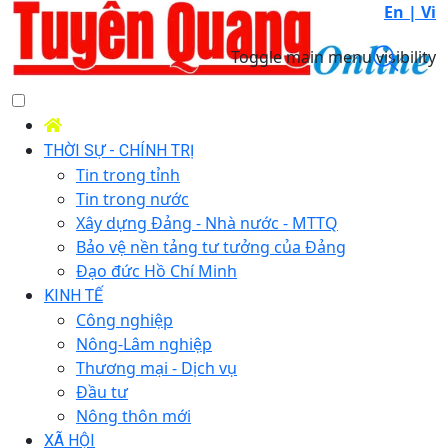
En |
Vi
Toggle main menu visibility
THỜI SỰ - CHÍNH TRỊ
Tin trong tỉnh
Tin trong nước
Xây dựng Đảng - Nhà nước - MTTQ
Bảo vệ nền tảng tư tưởng của Đảng
Đạo đức Hồ Chí Minh
KINH TẾ
Công nghiệp
Nông-Lâm nghiệp
Thương mại - Dịch vụ
Đầu tư
Nông thôn mới
XÃ HỘI