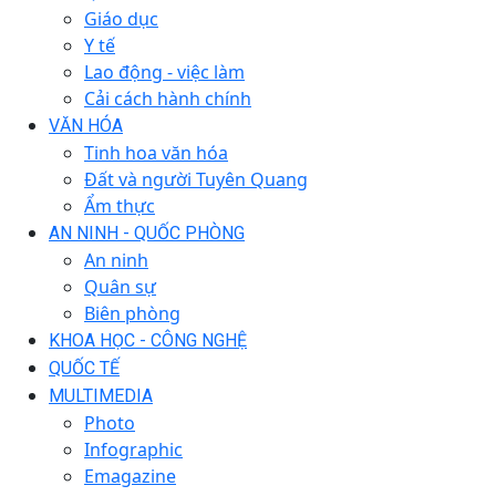
Giáo dục
Y tế
Lao động - việc làm
Cải cách hành chính
VĂN HÓA
Tinh hoa văn hóa
Đất và người Tuyên Quang
Ẩm thực
AN NINH - QUỐC PHÒNG
An ninh
Quân sự
Biên phòng
KHOA HỌC - CÔNG NGHỆ
QUỐC TẾ
MULTIMEDIA
Photo
Infographic
Emagazine