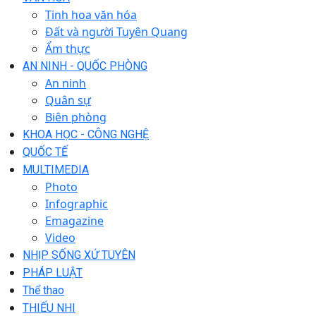
Tinh hoa văn hóa
Đất và người Tuyên Quang
Ẩm thực
AN NINH - QUỐC PHÒNG
An ninh
Quân sự
Biên phòng
KHOA HỌC - CÔNG NGHỆ
QUỐC TẾ
MULTIMEDIA
Photo
Infographic
Emagazine
Video
NHỊP SỐNG XỨ TUYÊN
PHÁP LUẬT
Thể thao
THIẾU NHI