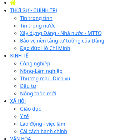
THỜI SỰ - CHÍNH TRỊ
Tin trong tỉnh
Tin trong nước
Xây dựng Đảng - Nhà nước - MTTQ
Bảo vệ nền tảng tư tưởng của Đảng
Đạo đức Hồ Chí Minh
KINH TẾ
Công nghiệp
Nông-Lâm nghiệp
Thương mại - Dịch vụ
Đầu tư
Nông thôn mới
XÃ HỘI
Giáo dục
Y tế
Lao động - việc làm
Cải cách hành chính
VĂN HÓA