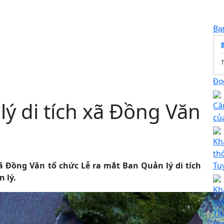
Bạ
B
T
Đọc
ý di tích xã Đồng Văn
Că
củ
Kh
th
ã Đồng Văn tổ chức Lễ ra mắt Ban Quản lý di tích
Tu
 lý.
Kh
ni
Th