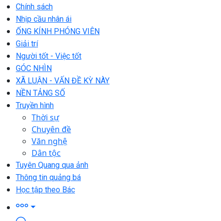
Chính sách
Nhịp cầu nhân ái
ỐNG KÍNH PHÓNG VIÊN
Giải trí
Người tốt - Việc tốt
GÓC NHÌN
XÃ LUẬN - VẤN ĐỀ KỲ NÀY
NỀN TẢNG SỐ
Truyền hình
Thời sự
Chuyên đề
Văn nghệ
Dân tộc
Tuyên Quang qua ảnh
Thông tin quảng bá
Học tập theo Bác