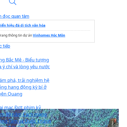
n đọc quan tâm
iển hiệu đá di tích văn hóa
rang thông tin dự án
Vinhomes Hóc Môn
 tiếp
ng Bắc Mê - Biểu tượng
a ý chí và lòng yêu nước
ám phá, trải nghiệm hệ
ống hang động kỳ bí ở
yên Quang
ai mạc Đợt phim kỷ
ệm 80 năm Cách mạng
áng Tám và Quốc khánh