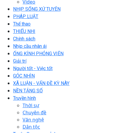
Video
NHỊP SỐNG XỨ TUYÊN
PHÁP LUẬT
Thể thao
THIẾU NHI
Chính sách
Nhịp cầu nhân ái
ỐNG KÍNH PHÓNG VIÊN
Giải trí
Người tốt - Việc tốt
GÓC NHÌN
XÃ LUẬN - VẤN ĐỀ KỲ NÀY
NỀN TẢNG SỐ
Truyền hình
Thời sự
Chuyên đề
Văn nghệ
Dân tộc