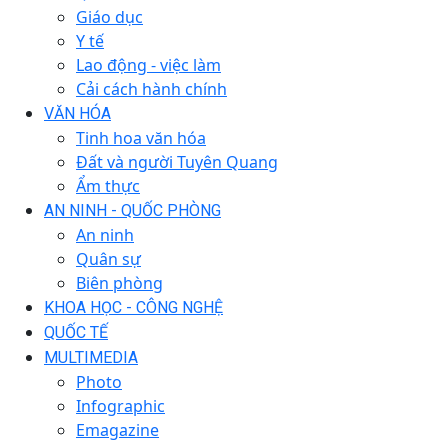
Giáo dục
Y tế
Lao động - việc làm
Cải cách hành chính
VĂN HÓA
Tinh hoa văn hóa
Đất và người Tuyên Quang
Ẩm thực
AN NINH - QUỐC PHÒNG
An ninh
Quân sự
Biên phòng
KHOA HỌC - CÔNG NGHỆ
QUỐC TẾ
MULTIMEDIA
Photo
Infographic
Emagazine