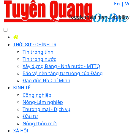
En |
Vi
Toggle main menu visibility
THỜI SỰ - CHÍNH TRỊ
Tin trong tỉnh
Tin trong nước
Xây dựng Đảng - Nhà nước - MTTQ
Bảo vệ nền tảng tư tưởng của Đảng
Đạo đức Hồ Chí Minh
KINH TẾ
Công nghiệp
Nông-Lâm nghiệp
Thương mại - Dịch vụ
Đầu tư
Nông thôn mới
XÃ HỘI