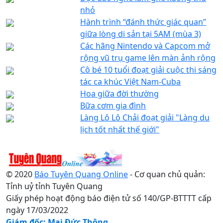
nhỏ
Hành trình “đánh thức giác quan”
giữa lòng di sản tại 5AM (mùa 3)
Các hãng Nintendo và Capcom mở
rộng vũ trụ game lên màn ảnh rộng
Cô bé 10 tuổi đoạt giải cuộc thi sáng
tác ca khúc Việt Nam-Cuba
Hoa giữa đời thường
Bữa cơm gia đình
Làng Lô Lô Chải đoạt giải "Làng du
lịch tốt nhất thế giới"
© 2020
Báo Tuyên Quang Online
- Cơ quan chủ quản:
Tỉnh uỷ tỉnh Tuyên Quang
Giấy phép hoạt động báo điện tử số 140/GP-BTTTT cấp
ngày 17/03/2022
Giám đốc: Mai Đức Thông