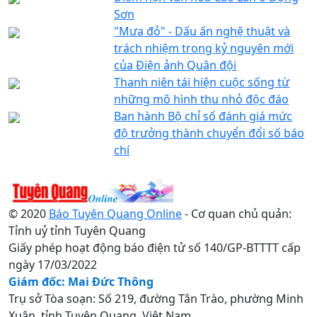
Sơn
"Mưa đỏ" - Dấu ấn nghệ thuật và
trách nhiệm trong kỷ nguyên mới
của Điện ảnh Quân đội
Thanh niên tái hiện cuộc sống từ
những mô hình thu nhỏ độc đáo
Ban hành Bộ chỉ số đánh giá mức
độ trưởng thành chuyển đổi số báo
chí
© 2020
Báo Tuyên Quang Online
- Cơ quan chủ quản:
Tỉnh uỷ tỉnh Tuyên Quang
Giấy phép hoạt động báo điện tử số 140/GP-BTTTT cấp
ngày 17/03/2022
Giám đốc: Mai Đức Thông
Trụ sở Tòa soạn: Số 219, đường Tân Trào, phường Minh
Xuân, tỉnh Tuyên Quang, Việt Nam.