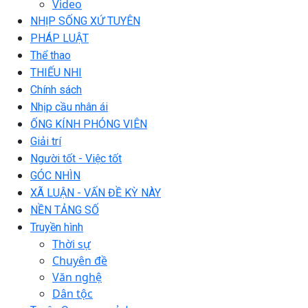
Video
NHỊP SỐNG XỨ TUYÊN
PHÁP LUẬT
Thể thao
THIẾU NHI
Chính sách
Nhịp cầu nhân ái
ỐNG KÍNH PHÓNG VIÊN
Giải trí
Người tốt - Việc tốt
GÓC NHÌN
XÃ LUẬN - VẤN ĐỀ KỲ NÀY
NỀN TẢNG SỐ
Truyền hình
Thời sự
Chuyên đề
Văn nghệ
Dân tộc