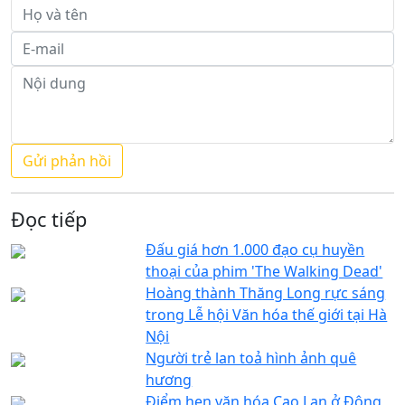
Đọc tiếp
Đấu giá hơn 1.000 đạo cụ huyền
thoại của phim 'The Walking Dead'
Hoàng thành Thăng Long rực sáng
trong Lễ hội Văn hóa thế giới tại Hà
Nội
Người trẻ lan toả hình ảnh quê
hương
Điểm hẹn văn hóa Cao Lan ở Động