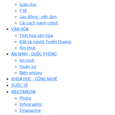
Giáo dục
Y tế
Lao động - việc làm
Cải cách hành chính
VĂN HÓA
Tinh hoa văn hóa
Đất và người Tuyên Quang
Ẩm thực
AN NINH - QUỐC PHÒNG
An ninh
Quân sự
Biên phòng
KHOA HỌC - CÔNG NGHỆ
QUỐC TẾ
MULTIMEDIA
Photo
Infographic
Emagazine