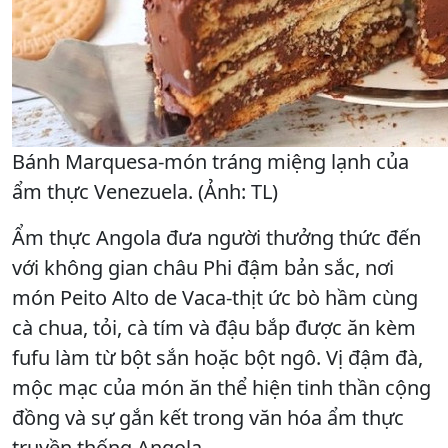
Bánh Marquesa-món tráng miệng lạnh của
ẩm thực Venezuela. (Ảnh: TL)
Ẩm thực Angola đưa người thưởng thức đến
với không gian châu Phi đậm bản sắc, nơi
món Peito Alto de Vaca-thịt ức bò hầm cùng
cà chua, tỏi, cà tím và đậu bắp được ăn kèm
fufu làm từ bột sắn hoặc bột ngô. Vị đậm đà,
mộc mạc của món ăn thể hiện tinh thần cộng
đồng và sự gắn kết trong văn hóa ẩm thực
truyền thống Angola.