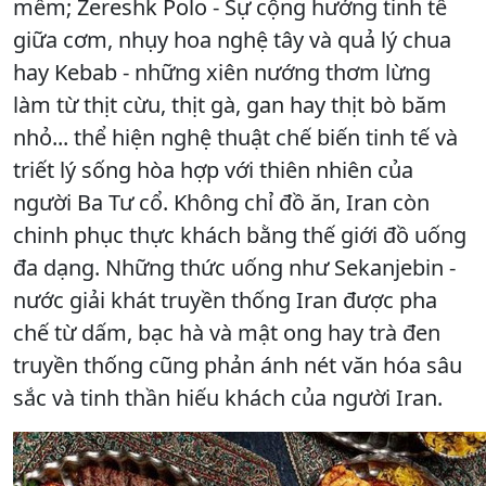
mềm; Zereshk Polo - Sự cộng hưởng tinh tế
giữa cơm, nhụy hoa nghệ tây và quả lý chua
hay Kebab - những xiên nướng thơm lừng
làm từ thịt cừu, thịt gà, gan hay thịt bò băm
nhỏ... thể hiện nghệ thuật chế biến tinh tế và
triết lý sống hòa hợp với thiên nhiên của
người Ba Tư cổ. Không chỉ đồ ăn, Iran còn
chinh phục thực khách bằng thế giới đồ uống
đa dạng. Những thức uống như Sekanjebin -
nước giải khát truyền thống Iran được pha
chế từ dấm, bạc hà và mật ong hay trà đen
truyền thống cũng phản ánh nét văn hóa sâu
sắc và tinh thần hiếu khách của người Iran.