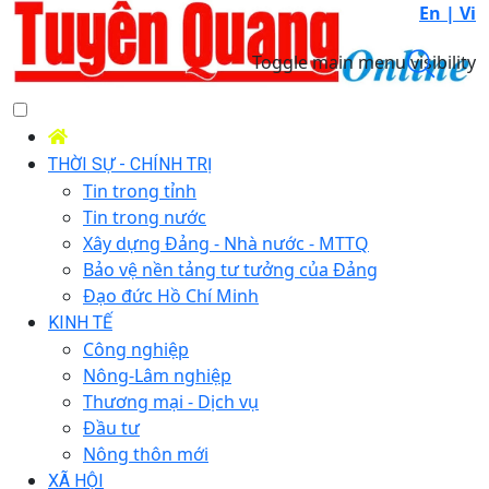
En |
Vi
Toggle main menu visibility
THỜI SỰ - CHÍNH TRỊ
Tin trong tỉnh
Tin trong nước
Xây dựng Đảng - Nhà nước - MTTQ
Bảo vệ nền tảng tư tưởng của Đảng
Đạo đức Hồ Chí Minh
KINH TẾ
Công nghiệp
Nông-Lâm nghiệp
Thương mại - Dịch vụ
Đầu tư
Nông thôn mới
XÃ HỘI