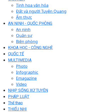
Tinh hoa văn hóa
Đất và người Tuyên Quang
Ẩm thực
AN NINH - QUỐC PHÒNG
An ninh
Quân sự
Biên phòng
KHOA HỌC - CÔNG NGHỆ
QUỐC TẾ
MULTIMEDIA
Photo
Infographic
Emagazine
Video
NHỊP SỐNG XỨ TUYÊN
PHÁP LUẬT
Thể thao
THIẾU NHI