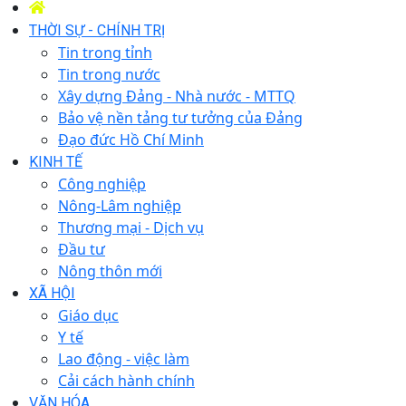
THỜI SỰ - CHÍNH TRỊ
Tin trong tỉnh
Tin trong nước
Xây dựng Đảng - Nhà nước - MTTQ
Bảo vệ nền tảng tư tưởng của Đảng
Đạo đức Hồ Chí Minh
KINH TẾ
Công nghiệp
Nông-Lâm nghiệp
Thương mại - Dịch vụ
Đầu tư
Nông thôn mới
XÃ HỘI
Giáo dục
Y tế
Lao động - việc làm
Cải cách hành chính
VĂN HÓA