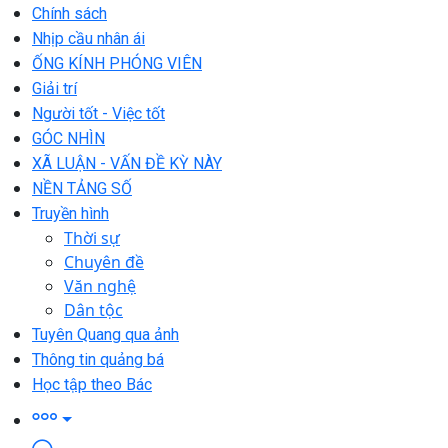
Chính sách
Nhịp cầu nhân ái
ỐNG KÍNH PHÓNG VIÊN
Giải trí
Người tốt - Việc tốt
GÓC NHÌN
XÃ LUẬN - VẤN ĐỀ KỲ NÀY
NỀN TẢNG SỐ
Truyền hình
Thời sự
Chuyên đề
Văn nghệ
Dân tộc
Tuyên Quang qua ảnh
Thông tin quảng bá
Học tập theo Bác