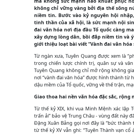
mà không sức mạnh nào khuất phục nổi.
không chỉ vững vàng bởi địa thế sông n
niềm tin. Bước vào kỷ nguyên hội nhập,
tinh thần của xã hội, là sức mạnh nội s
đai văn hóa nơi địa đầu Tổ quốc càng ma
xây dựng lòng dân, bồi đắp niềm tin và 
giới thiệu loạt bài viết “Vành đai văn hóa
Từ ngàn xưa, Tuyên Quang được xem là “phê
trong chiến lược chính trị, quân sự và vă
Tuyên Quang không chỉ mở rộng không gian 
nơi “vành đai văn hóa” được hình thành từ 
dậu mềm của Tổ quốc, vững về thế trận, mạn
Giao thoa hai nền văn hóa đặc sắc, rộng 
Từ thế kỷ XIX, khi vua Minh Mệnh xác lập T
trấn ải” bảo vệ Trung Châu - vùng đất này đ
Đặng Xuân Bảng gọi nơi đây là “bức thành t
từ thế kỷ XV vẫn ghi: “Tuyên Thành vạn cổ 