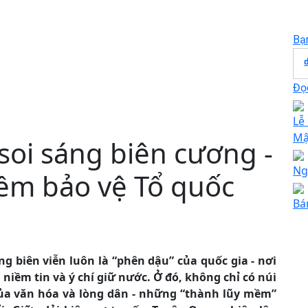
Bạ
d
Đọc
Lễ
Mậ
soi sáng biên cương -
Ng
ềm bảo vệ Tổ quốc
Bá
g biên viễn luôn là “phên dậu” của quốc gia - nơi
niềm tin và ý chí giữ nước. Ở đó, không chỉ có núi
của văn hóa và lòng dân - những “thành lũy mềm”