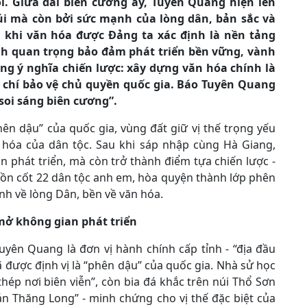
 Giữa dải biên cương ấy, Tuyên Quang hiện lên
úi mà còn bởi sức mạnh của lòng dân, bản sắc và
 khi văn hóa được Đảng ta xác định là nền tảng
inh quan trọng bảo đảm phát triển bền vững, vành
ng ý nghĩa chiến lược: xây dựng văn hóa chính là
ý chí bảo vệ chủ quyền quốc gia. Báo Tuyên Quang
 soi sáng biên cương”.
n dậu” của quốc gia, vùng đất giữ vị thế trọng yếu
n hóa của dân tộc. Sau khi sáp nhập cùng Hà Giang,
phát triển, mà còn trở thành điểm tựa chiến lược -
hồn cốt 22 dân tộc anh em, hòa quyện thành lớp phên
h về lòng Dân, bền về văn hóa.
mở không gian phát triển
uyên Quang là đơn vị hành chính cấp tỉnh - “địa đầu
ã được định vị là “phên dậu” của quốc gia. Nhà sử học
hép nơi biên viễn”, còn bia đá khắc trên núi Thổ Sơn
án Thăng Long” - minh chứng cho vị thế đặc biệt của