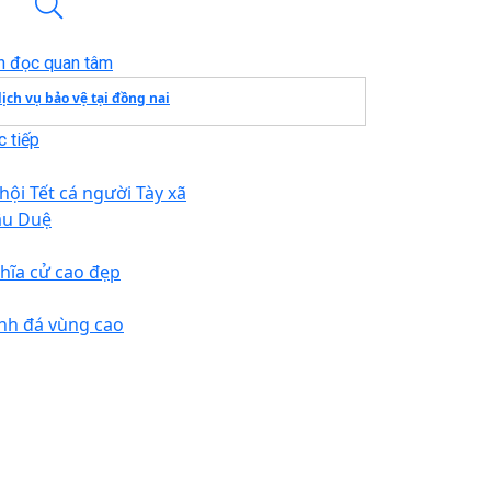
n đọc quan tâm
ịch vụ bảo vệ tại đồng nai
 tiếp
 hội Tết cá người Tày xã
u Duệ
hĩa cử cao đẹp
nh đá vùng cao