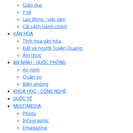
Giáo dục
Y tế
Lao động - việc làm
Cải cách hành chính
VĂN HÓA
Tinh hoa văn hóa
Đất và người Tuyên Quang
Ẩm thực
AN NINH - QUỐC PHÒNG
An ninh
Quân sự
Biên phòng
KHOA HỌC - CÔNG NGHỆ
QUỐC TẾ
MULTIMEDIA
Photo
Infographic
Emagazine