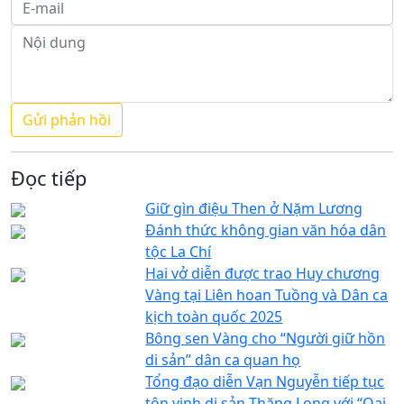
Đọc tiếp
Giữ gìn điệu Then ở Nặm Lương
Đánh thức không gian văn hóa dân
tộc La Chí
Hai vở diễn được trao Huy chương
Vàng tại Liên hoan Tuồng và Dân ca
kịch toàn quốc 2025
Bông sen Vàng cho “Người giữ hồn
di sản” dân ca quan họ
Tổng đạo diễn Vạn Nguyễn tiếp tục
tôn vinh di sản Thăng Long với “Oai