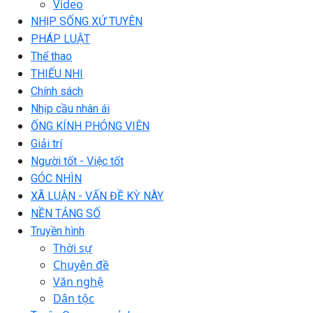
Video
NHỊP SỐNG XỨ TUYÊN
PHÁP LUẬT
Thể thao
THIẾU NHI
Chính sách
Nhịp cầu nhân ái
ỐNG KÍNH PHÓNG VIÊN
Giải trí
Người tốt - Việc tốt
GÓC NHÌN
XÃ LUẬN - VẤN ĐỀ KỲ NÀY
NỀN TẢNG SỐ
Truyền hình
Thời sự
Chuyên đề
Văn nghệ
Dân tộc