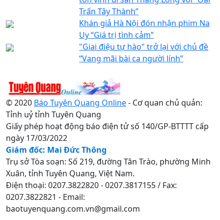
Trấn Tây Thành”
Khán giả Hà Nội đón nhận phim Na
Uy “Giá trị tình cảm”
"Giai điệu tự hào" trở lại với chủ đề
“Vang mãi bài ca người lính”
© 2020
Báo Tuyên Quang Online
- Cơ quan chủ quản:
Tỉnh uỷ tỉnh Tuyên Quang
Giấy phép hoạt động báo điện tử số 140/GP-BTTTT cấp
ngày 17/03/2022
Giám đốc: Mai Đức Thông
Trụ sở Tòa soạn: Số 219, đường Tân Trào, phường Minh
Xuân, tỉnh Tuyên Quang, Việt Nam.
Điện thoại: 0207.3822820 - 0207.3817155 / Fax:
0207.3822821 - Email:
baotuyenquang.com.vn@gmail.com