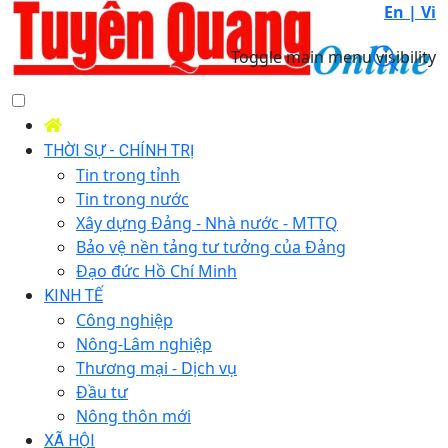
En |
Vi
Toggle main menu visibility
THỜI SỰ - CHÍNH TRỊ
Tin trong tỉnh
Tin trong nước
Xây dựng Đảng - Nhà nước - MTTQ
Bảo vệ nền tảng tư tưởng của Đảng
Đạo đức Hồ Chí Minh
KINH TẾ
Công nghiệp
Nông-Lâm nghiệp
Thương mại - Dịch vụ
Đầu tư
Nông thôn mới
XÃ HỘI