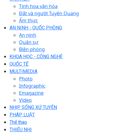
Tinh hoa văn hóa
Đất và người Tuyên Quang
Ẩm thực
AN NINH - QUỐC PHÒNG
An ninh
Quân sự
Biên phòng
KHOA HỌC - CÔNG NGHỆ
QUỐC TẾ
MULTIMEDIA
Photo
Infographic
Emagazine
Video
NHỊP SỐNG XỨ TUYÊN
PHÁP LUẬT
Thể thao
THIẾU NHI