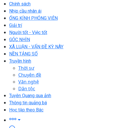
Chính sách
Nhịp cầu nhân ái
ỐNG KÍNH PHÓNG VIÊN
Giải trí
Người tốt - Việc tốt
GÓC NHÌN
XÃ LUẬN - VẤN ĐỀ KỲ NÀY
NỀN TẢNG SỐ
Truyền hình
Thời sự
Chuyên đề
Văn nghệ
Dân tộc
Tuyên Quang qua ảnh
Thông tin quảng bá
Học tập theo Bác