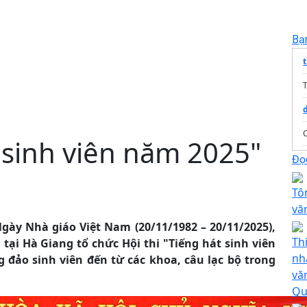
Bạ
t
T
t sinh viên năm 2025"
Đọc
Tô
vă
ày Nhà giáo Việt Nam (20/11/1982 – 20/11/2025),
Th
 tại Hà Giang tổ chức Hội thi "Tiếng hát sinh viên
nh
đảo sinh viên đến từ các khoa, câu lạc bộ trong
vă
Qu