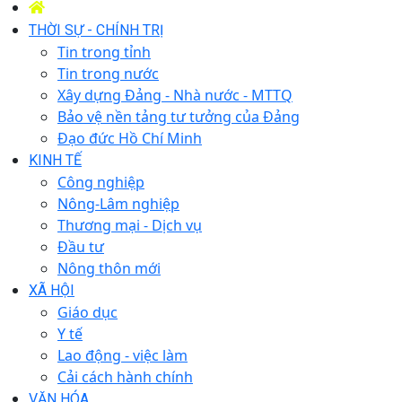
THỜI SỰ - CHÍNH TRỊ
Tin trong tỉnh
Tin trong nước
Xây dựng Đảng - Nhà nước - MTTQ
Bảo vệ nền tảng tư tưởng của Đảng
Đạo đức Hồ Chí Minh
KINH TẾ
Công nghiệp
Nông-Lâm nghiệp
Thương mại - Dịch vụ
Đầu tư
Nông thôn mới
XÃ HỘI
Giáo dục
Y tế
Lao động - việc làm
Cải cách hành chính
VĂN HÓA