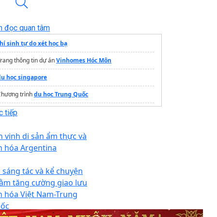
n đọc quan tâm
hí sinh tự do xét học bạ
rang thông tin dự án
Vinhomes Hóc Môn
du học singapore
Chương trình
du học Trung Quốc
Tư vấn
Du học nhật bản
Yoko
 tiếp
Du học nghề Úc
n vinh di sản ẩm thực và
n hóa Argentina
i sáng tác và kể chuyện
ằm tăng cường giao lưu
n hóa Việt Nam-Trung
ốc