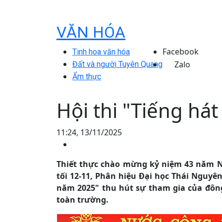
VĂN HÓA
Facebook
Tinh hoa văn hóa
Zalo
Đất và người Tuyên Quang
Ẩm thực
Hội thi "Tiếng há
11:24, 13/11/2025
Thiết thực chào mừng kỷ niệm 43 năm Ng
tối 12-11, Phân hiệu Đại học Thái Nguyên
năm 2025" thu hút sự tham gia của đông 
toàn trường.