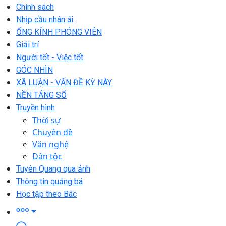
Chính sách
Nhịp cầu nhân ái
ỐNG KÍNH PHÓNG VIÊN
Giải trí
Người tốt - Việc tốt
GÓC NHÌN
XÃ LUẬN - VẤN ĐỀ KỲ NÀY
NỀN TẢNG SỐ
Truyền hình
Thời sự
Chuyên đề
Văn nghệ
Dân tộc
Tuyên Quang qua ảnh
Thông tin quảng bá
Học tập theo Bác