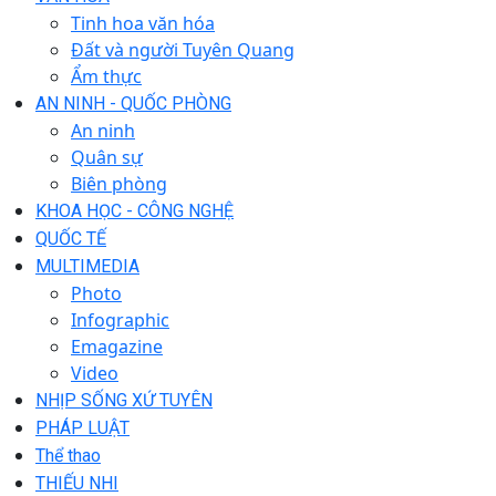
Tinh hoa văn hóa
Đất và người Tuyên Quang
Ẩm thực
AN NINH - QUỐC PHÒNG
An ninh
Quân sự
Biên phòng
KHOA HỌC - CÔNG NGHỆ
QUỐC TẾ
MULTIMEDIA
Photo
Infographic
Emagazine
Video
NHỊP SỐNG XỨ TUYÊN
PHÁP LUẬT
Thể thao
THIẾU NHI