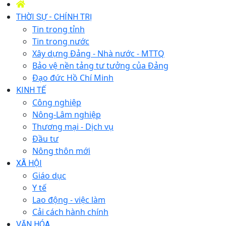
THỜI SỰ - CHÍNH TRỊ
Tin trong tỉnh
Tin trong nước
Xây dựng Đảng - Nhà nước - MTTQ
Bảo vệ nền tảng tư tưởng của Đảng
Đạo đức Hồ Chí Minh
KINH TẾ
Công nghiệp
Nông-Lâm nghiệp
Thương mại - Dịch vụ
Đầu tư
Nông thôn mới
XÃ HỘI
Giáo dục
Y tế
Lao động - việc làm
Cải cách hành chính
VĂN HÓA