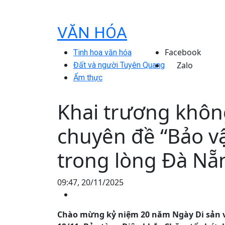
VĂN HÓA
Facebook
Tinh hoa văn hóa
Zalo
Đất và người Tuyên Quang
Ẩm thực
Khai trương khôn
chuyên đề “Bảo vậ
trong lòng Đà Nẵ
09:47, 20/11/2025
Chào mừng kỷ niệm 20 năm Ngày Di sản vă