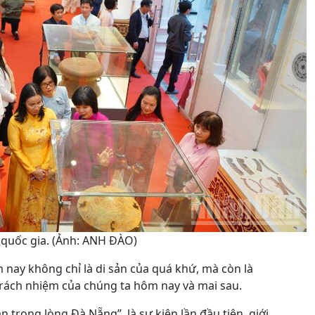
 quốc gia. (Ảnh: ANH ĐÀO)
 nay không chỉ là di sản của quá khứ, mà còn là
rách nhiệm của chúng ta hôm nay và mai sau.
 trong lòng Đà Nẵng”, là sự kiện lần đầu tiên, giới