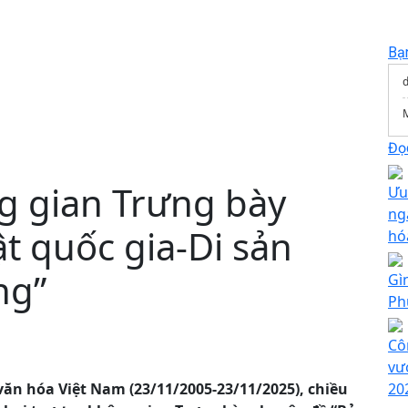
Bạ
Đọc
g gian Trưng bày
Ưu
ng
t quốc gia-Di sản
hó
ng”
Gì
Ph
Cô
vư
n hóa Việt Nam (23/11/2005-23/11/2025), chiều
20