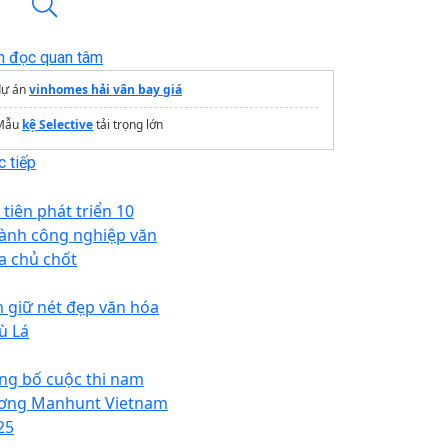
n đọc quan tâm
dự án
vinhomes hải vân bay giá
Mẫu
kệ Selective
tải trọng lớn
 tiếp
 tiên phát triển 10
ành công nghiệp văn
a chủ chốt
n giữ nét đẹp văn hóa
ù Lá
ng bố cuộc thi nam
ơng Manhunt Vietnam
25