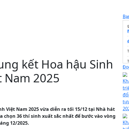
Bạ
g
T
hung kết Hoa hậu Sinh
T
Đọc
ệt Nam 2025
Kh
tr
đổ
tự
20
h Việt Nam 2025 vừa diễn ra tối 15/12 tại Nhà hát
a chọn 36 thí sinh xuất sắc nhất để bước vào vòng
Kh
háng 12/2025.