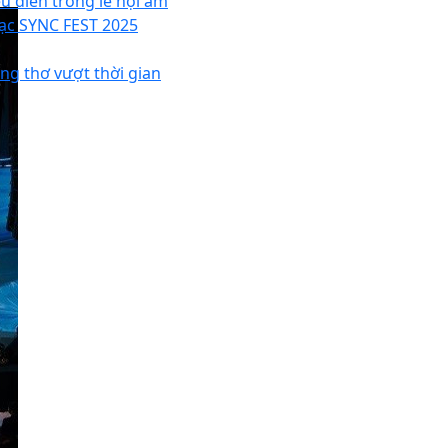
ểu diễn trong lễ hội âm
ạc SYNC FEST 2025
ếng thơ vượt thời gian