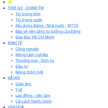
THỜI SỰ - CHÍNH TRỊ
Tin trong tỉnh
Tin trong nước
Xây dựng Đảng - Nhà nước - MTTQ
Bảo vệ nền tảng tư tưởng của Đảng
Đạo đức Hồ Chí Minh
KINH TẾ
Công nghiệp
Nông-Lâm nghiệp
Thương mại - Dịch vụ
Đầu tư
Nông thôn mới
XÃ HỘI
Giáo dục
Y tế
Lao động - việc làm
Cải cách hành chính
VĂN HÓA