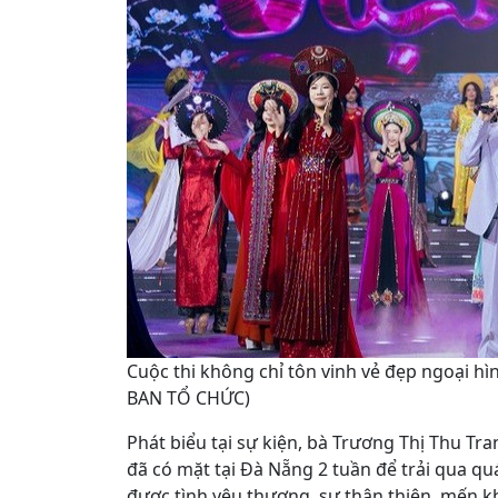
Cuộc thi không chỉ tôn vinh vẻ đẹp ngoại hìn
BAN TỔ CHỨC)
Phát biểu tại sự kiện, bà Trương Thị Thu Tra
đã có mặt tại Đà Nẵng 2 tuần để trải qua qu
được tình yêu thương, sự thân thiện, mến k