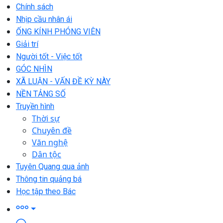
Chính sách
Nhịp cầu nhân ái
ỐNG KÍNH PHÓNG VIÊN
Giải trí
Người tốt - Việc tốt
GÓC NHÌN
XÃ LUẬN - VẤN ĐỀ KỲ NÀY
NỀN TẢNG SỐ
Truyền hình
Thời sự
Chuyên đề
Văn nghệ
Dân tộc
Tuyên Quang qua ảnh
Thông tin quảng bá
Học tập theo Bác