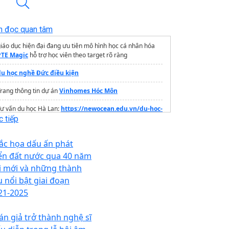
n đọc quan tâm
iáo dục hiện đại đang ưu tiên mô hình học cá nhân hóa
PTE Magic
hỗ trợ học viên theo target rõ ràng
du học nghề Đức điều kiện
rang thông tin dự án
Vinhomes Hóc Môn
ư vấn du học Hà Lan:
https://newocean.edu.vn/du-hoc-
ha-lan
 tiếp
Chi phí du học nhật bản
2026
ắc họa dấu ấn phát
Du học Úc không cần ielts
iển đất nước qua 40 năm
i mới và những thành
Grand Plaza Hanoi Hotel
u nổi bật giai đoạn
21-2025
án giả trở thành nghệ sĩ