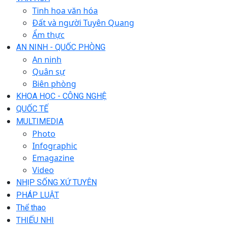
Tinh hoa văn hóa
Đất và người Tuyên Quang
Ẩm thực
AN NINH - QUỐC PHÒNG
An ninh
Quân sự
Biên phòng
KHOA HỌC - CÔNG NGHỆ
QUỐC TẾ
MULTIMEDIA
Photo
Infographic
Emagazine
Video
NHỊP SỐNG XỨ TUYÊN
PHÁP LUẬT
Thể thao
THIẾU NHI