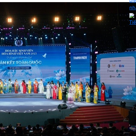
bi
nh
Ti