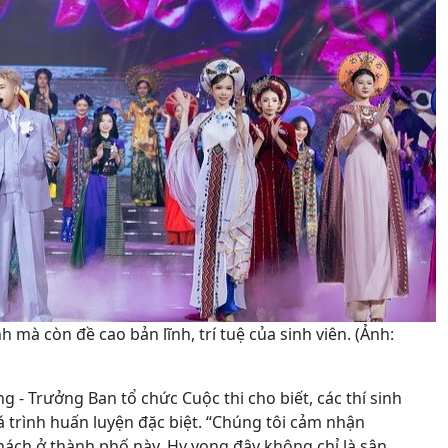
h mà còn đề cao bản lĩnh, trí tuệ của sinh viên. (Ảnh:
ng - Trưởng Ban tổ chức Cuộc thi cho biết, các thí sinh
á trình huấn luyện đặc biệt. “Chúng tôi cảm nhận
hách ở thành phố này. Hy vọng đây không chỉ là sân