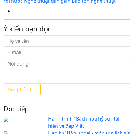
rối nước
Nghệ thuật dân gian
Bảo tồn nghệ thuật
Ý kiến bạn đọc
Đọc tiếp
Hành trình "Bách hoa hỷ sự" tái
hiện vẻ đẹp Việt
Hào khí Hòn Khoai - mốc son lịch sử