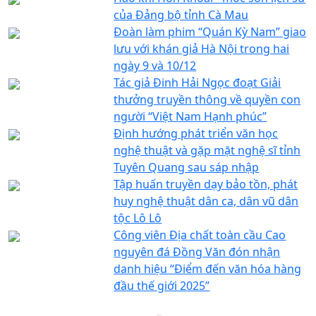
của Đảng bộ tỉnh Cà Mau
Đoàn làm phim “Quán Kỳ Nam” giao
lưu với khán giả Hà Nội trong hai
ngày 9 và 10/12
Tác giả Đinh Hải Ngọc đoạt Giải
thưởng truyền thông về quyền con
người “Việt Nam Hạnh phúc”
Định hướng phát triển văn học
nghệ thuật và gặp mặt nghệ sĩ tỉnh
Tuyên Quang sau sáp nhập
Tập huấn truyền dạy bảo tồn, phát
huy nghệ thuật dân ca, dân vũ dân
tộc Lô Lô
Công viên Địa chất toàn cầu Cao
nguyên đá Đồng Văn đón nhận
danh hiệu “Điểm đến văn hóa hàng
đầu thế giới 2025”