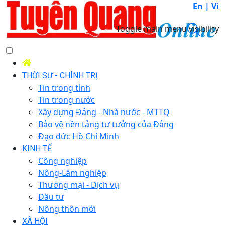
En |
Vi
Toggle main menu visibility
THỜI SỰ - CHÍNH TRỊ
Tin trong tỉnh
Tin trong nước
Xây dựng Đảng - Nhà nước - MTTQ
Bảo vệ nền tảng tư tưởng của Đảng
Đạo đức Hồ Chí Minh
KINH TẾ
Công nghiệp
Nông-Lâm nghiệp
Thương mại - Dịch vụ
Đầu tư
Nông thôn mới
XÃ HỘI