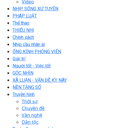
Video
NHỊP SỐNG XỨ TUYÊN
PHÁP LUẬT
Thể thao
THIẾU NHI
Chính sách
Nhịp cầu nhân ái
ỐNG KÍNH PHÓNG VIÊN
Giải trí
Người tốt - Việc tốt
GÓC NHÌN
XÃ LUẬN - VẤN ĐỀ KỲ NÀY
NỀN TẢNG SỐ
Truyền hình
Thời sự
Chuyên đề
Văn nghệ
Dân tộc