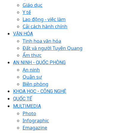
Giáo dục
Y tế
Lao động - việc làm
Cải cách hành chính
VĂN HÓA
Tinh hoa văn hóa
Đất và người Tuyên Quang
Ẩm thực
AN NINH - QUỐC PHÒNG
An ninh
Quân sự
Biên phòng
KHOA HỌC - CÔNG NGHỆ
QUỐC TẾ
MULTIMEDIA
Photo
Infographic
Emagazine