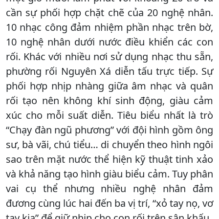
cần sự phối hợp chặt chẽ của 20 nghệ nhân.
10 nhạc công đảm nhiệm phần nhạc trên bờ,
10 nghệ nhân dưới nước điều khiển các con
rối. Khác với nhiều nơi sử dụng nhạc thu sẵn,
phường rối Nguyên Xá diễn tấu trực tiếp. Sự
phối hợp nhịp nhàng giữa âm nhạc và quân
rối tạo nên không khí sinh động, giàu cảm
xúc cho mỗi suất diễn. Tiêu biểu nhất là trò
“Chạy đàn ngũ phương” với đội hình gồm ông
sư, bà vãi, chú tiểu… di chuyển theo hình ngôi
sao trên mặt nước thể hiện kỹ thuật tinh xảo
và khả năng tạo hình giàu biểu cảm. Tuy phân
vai cụ thể nhưng nhiều nghệ nhân đảm
đương cùng lúc hai đến ba vị trí, “xỏ tay nọ, vơ
tay kia” để giữ nhịp cho con rối trên sân khấu.