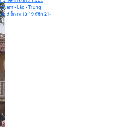
 hội Ném còn 3 nước
ệt Nam - Lào - Trung
ốc diễn ra từ 19 đến 21-