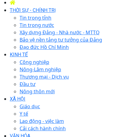
THỜI SỰ - CHÍNH TRỊ
Tin trong tỉnh
Tin trong nước
Xây dựng Đảng - Nhà nước - MTTQ
Bảo vệ nền tảng tư tưởng của Đảng
Đạo đức Hồ Chí Minh
KINH TẾ
Công nghiệp
Nông-Lâm nghiệp
Thương mại - Dịch vụ
Đầu tư
Nông thôn mới
XÃ HỘI
Giáo dục
Y tế
Lao động - việc làm
Cải cách hành chính
VĂN HÓA