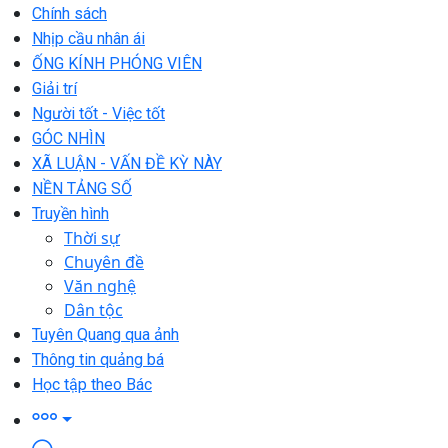
Chính sách
Nhịp cầu nhân ái
ỐNG KÍNH PHÓNG VIÊN
Giải trí
Người tốt - Việc tốt
GÓC NHÌN
XÃ LUẬN - VẤN ĐỀ KỲ NÀY
NỀN TẢNG SỐ
Truyền hình
Thời sự
Chuyên đề
Văn nghệ
Dân tộc
Tuyên Quang qua ảnh
Thông tin quảng bá
Học tập theo Bác