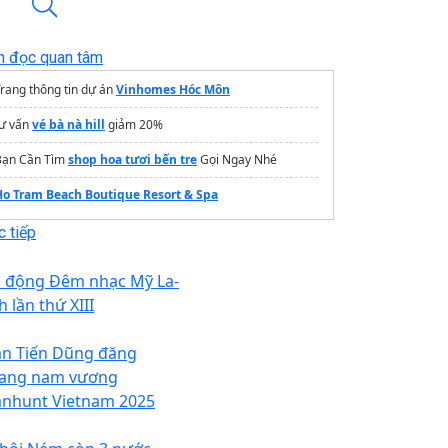
n đọc quan tâm
rang thông tin dự án
Vinhomes Hóc Môn
tư vấn
vé bà nà hill
giảm 20%
Bạn Cần Tìm
shop hoa tươi bến tre
Gọi Ngay Nhé
Ho Tram Beach Boutique Resort & Spa
 tiếp
i động Đêm nhạc Mỹ La-
h lần thứ XIII
ần Tiến Dũng đăng
ang nam vương
nhunt Vietnam 2025