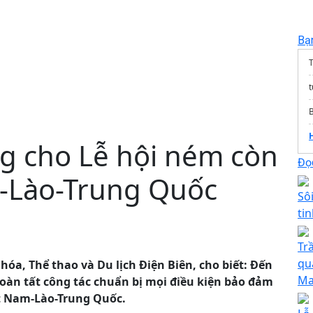
Bạ
T
ng cho Lễ hội ném còn
Đọc
-Lào-Trung Quốc
Sô
tin
Tr
qu
óa, Thể thao và Du lịch Điện Biên, cho biết: Đến
Ma
hoàn tất công tác chuẩn bị mọi điều kiện bảo đảm
ệt Nam-Lào-Trung Quốc.