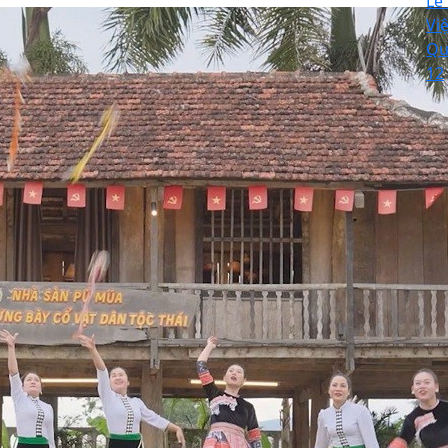
Lễ
Vi
Qu
12