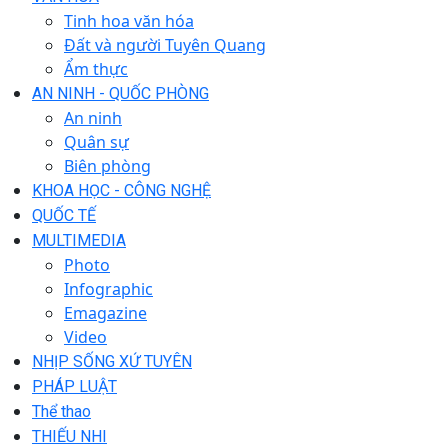
Tinh hoa văn hóa
Đất và người Tuyên Quang
Ẩm thực
AN NINH - QUỐC PHÒNG
An ninh
Quân sự
Biên phòng
KHOA HỌC - CÔNG NGHỆ
QUỐC TẾ
MULTIMEDIA
Photo
Infographic
Emagazine
Video
NHỊP SỐNG XỨ TUYÊN
PHÁP LUẬT
Thể thao
THIẾU NHI