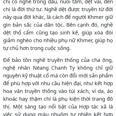
chị có nghề trồng dâu, nuôi tằm, dệt vải, đến
chị là đời thứ tư. Nghề dệt được truyền từ đời
này qua đời khác, là cách để người Khmer giữ
gìn bản sắc của dân tộc. Bên cạnh đó, nghề
dệt thổ cẩm cũng tạo sinh kế, giúp xóa đói
giảm nghèo cho nhiều phụ nữ Khmer, giúp họ
tự chủ hơn trong cuộc sống.
Để bảo tồn nghề truyền thống của cha ông,
nghệ nhân Néang Chanh Ty không chỉ giữ
nguyên kỹ thuật cổ mà còn đổi mới sản phẩm
để phù hợp với nhu cầu hiện đại, như kết hợp
hoa văn truyền thống vào túi xách, ví da, áo
khoác hay thậm chí là phụ kiện thời trang đô
thị. Một sáng tạo nổi bật của Hợp tác xã là
việc sử dụng màu nhuộm tự nhiên kết hợp