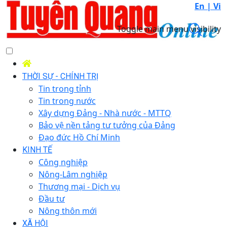
En |
Vi
Toggle main menu visibility
THỜI SỰ - CHÍNH TRỊ
Tin trong tỉnh
Tin trong nước
Xây dựng Đảng - Nhà nước - MTTQ
Bảo vệ nền tảng tư tưởng của Đảng
Đạo đức Hồ Chí Minh
KINH TẾ
Công nghiệp
Nông-Lâm nghiệp
Thương mại - Dịch vụ
Đầu tư
Nông thôn mới
XÃ HỘI