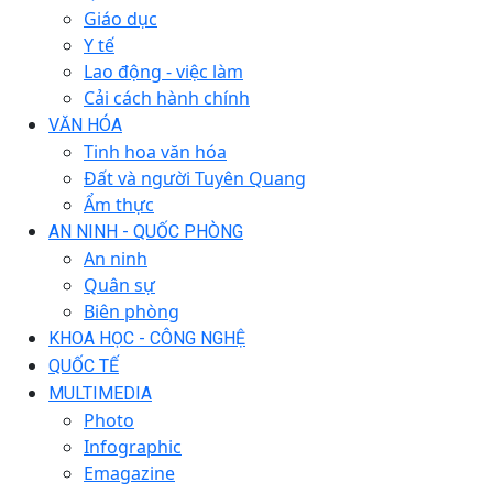
Giáo dục
Y tế
Lao động - việc làm
Cải cách hành chính
VĂN HÓA
Tinh hoa văn hóa
Đất và người Tuyên Quang
Ẩm thực
AN NINH - QUỐC PHÒNG
An ninh
Quân sự
Biên phòng
KHOA HỌC - CÔNG NGHỆ
QUỐC TẾ
MULTIMEDIA
Photo
Infographic
Emagazine