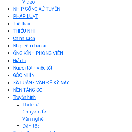
Video
NHỊP SỐNG XỨ TUYÊN
PHÁP LUẬT
Thể thao
THIẾU NHI
Chính sách
Nhịp cầu nhân ái
ỐNG KÍNH PHÓNG VIÊN
Giải trí
Người tốt - Việc tốt
GÓC NHÌN
XÃ LUẬN - VẤN ĐỀ KỲ NÀY
NỀN TẢNG SỐ
Truyền hình
Thời sự
Chuyên đề
Văn nghệ
Dân tộc