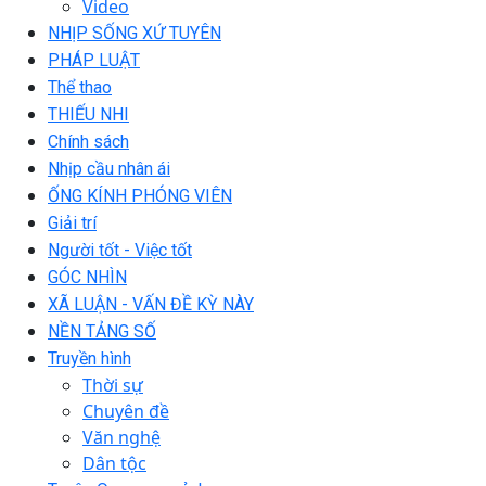
Video
NHỊP SỐNG XỨ TUYÊN
PHÁP LUẬT
Thể thao
THIẾU NHI
Chính sách
Nhịp cầu nhân ái
ỐNG KÍNH PHÓNG VIÊN
Giải trí
Người tốt - Việc tốt
GÓC NHÌN
XÃ LUẬN - VẤN ĐỀ KỲ NÀY
NỀN TẢNG SỐ
Truyền hình
Thời sự
Chuyên đề
Văn nghệ
Dân tộc