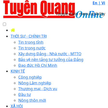
En |
Vi
Toggle main menu visibility
THỜI SỰ - CHÍNH TRỊ
Tin trong tỉnh
Tin trong nước
Xây dựng Đảng - Nhà nước - MTTQ
Bảo vệ nền tảng tư tưởng của Đảng
Đạo đức Hồ Chí Minh
KINH TẾ
Công nghiệp
Nông-Lâm nghiệp
Thương mại - Dịch vụ
Đầu tư
Nông thôn mới
XÃ HỘI