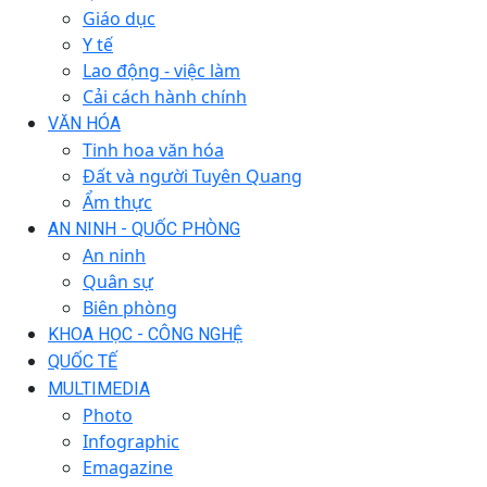
Giáo dục
Y tế
Lao động - việc làm
Cải cách hành chính
VĂN HÓA
Tinh hoa văn hóa
Đất và người Tuyên Quang
Ẩm thực
AN NINH - QUỐC PHÒNG
An ninh
Quân sự
Biên phòng
KHOA HỌC - CÔNG NGHỆ
QUỐC TẾ
MULTIMEDIA
Photo
Infographic
Emagazine