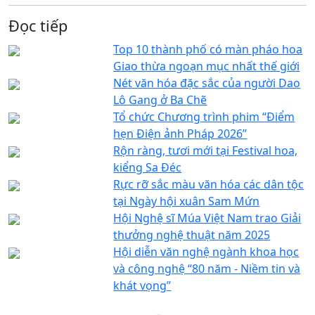
Đọc tiếp
Top 10 thành phố có màn pháo hoa
Giao thừa ngoạn mục nhất thế giới
Nét văn hóa đặc sắc của người Dao
Lô Gang ở Ba Chẽ
Tổ chức Chương trình phim “Điểm
hẹn Điện ảnh Pháp 2026”
Rộn ràng, tươi mới tại Festival hoa,
kiểng Sa Đéc
Rực rỡ sắc màu văn hóa các dân tộc
tại Ngày hội xuân Sam Mứn
Hội Nghệ sĩ Múa Việt Nam trao Giải
thưởng nghệ thuật năm 2025
Hội diễn văn nghệ ngành khoa học
và công nghệ “80 năm - Niềm tin và
khát vọng”