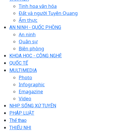
Tinh hoa văn hóa
Đất và người Tuyên Quang
Ẩm thực
AN NINH - QUỐC PHÒNG
An ninh
Quân sự
Biên phòng
KHOA HỌC - CÔNG NGHỆ
QUỐC TẾ
MULTIMEDIA
Photo
Infographic
Emagazine
Video
NHỊP SỐNG XỨ TUYÊN
PHÁP LUẬT
Thể thao
THIẾU NHI