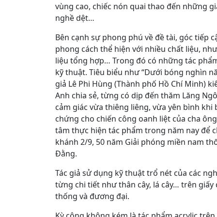
vùng cao, chiếc nón quai thao đến những gi
nghề dệt…
Bên cạnh sự phong phú về đề tài, góc tiếp c
phong cách thể hiện với nhiều chất liệu, như:
liệu tổng hợp… Trong đó có những tác phẩ
kỹ thuật. Tiêu biểu như “Dưới bóng nghìn nă
giả Lê Phi Hùng (Thành phố Hồ Chí Minh) kiê
Anh chia sẻ, từng có dịp đến thăm Lăng Ng
cảm giác vừa thiêng liêng, vừa yên bình khi
chứng cho chiến công oanh liệt của cha ông
tâm thực hiện tác phẩm trong năm nay để
khánh 2/9, 50 năm Giải phóng miền nam th
Đằng.
Tác giả sử dụng kỹ thuật trổ nét của các n
từng chi tiết như thân cây, lá cây… trên giấy
thống và đương đại.
Kỳ công không kém là tác phẩm acrylic trên 