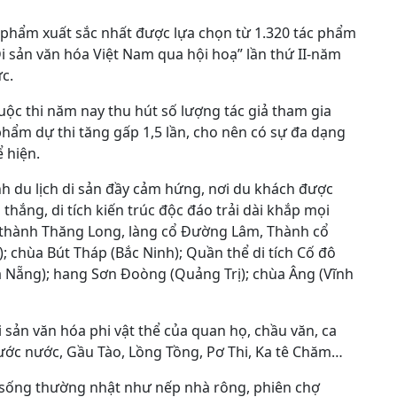
c phẩm xuất sắc nhất được lựa chọn từ 1.320 tác phẩm
Di sản văn hóa Việt Nam qua hội hoạ” lần thứ II-năm
c.
cuộc thi năm nay thu hút số lượng tác giả tham gia
phẩm dự thi tăng gấp 1,5 lần, cho nên có sự đa dạng
 hiện.
h du lịch di sản đầy cảm hứng, nơi du khách được
ắng, di tích kiến trúc độc đáo trải dài khắp mọi
thành Thăng Long, làng cổ Đường Lâm, Thành cổ
; chùa Bút Tháp (Bắc Ninh); Quần thể di tích Cố đô
à Nẵng); hang Sơn Đoòng (Quảng Trị); chùa Âng (Vĩnh
i sản văn hóa phi vật thể của quan họ, chầu văn, ca
 rước nước, Gầu Tào, Lồng Tồng, Pơ Thi, Ka tê Chăm…
i sống thường nhật như nếp nhà rông, phiên chợ