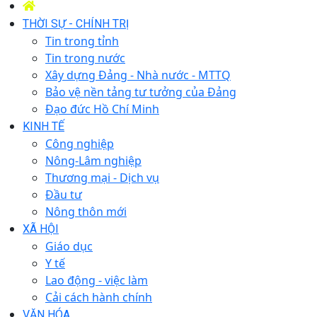
THỜI SỰ - CHÍNH TRỊ
Tin trong tỉnh
Tin trong nước
Xây dựng Đảng - Nhà nước - MTTQ
Bảo vệ nền tảng tư tưởng của Đảng
Đạo đức Hồ Chí Minh
KINH TẾ
Công nghiệp
Nông-Lâm nghiệp
Thương mại - Dịch vụ
Đầu tư
Nông thôn mới
XÃ HỘI
Giáo dục
Y tế
Lao động - việc làm
Cải cách hành chính
VĂN HÓA