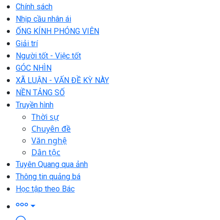
Chính sách
Nhịp cầu nhân ái
ỐNG KÍNH PHÓNG VIÊN
Giải trí
Người tốt - Việc tốt
GÓC NHÌN
XÃ LUẬN - VẤN ĐỀ KỲ NÀY
NỀN TẢNG SỐ
Truyền hình
Thời sự
Chuyên đề
Văn nghệ
Dân tộc
Tuyên Quang qua ảnh
Thông tin quảng bá
Học tập theo Bác