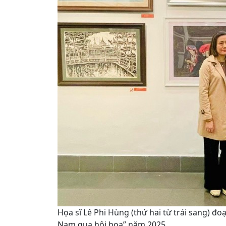
Họa sĩ Lê Phi Hùng (thứ hai từ trái sang) đoạ
Nam qua hội họa” năm 2025.