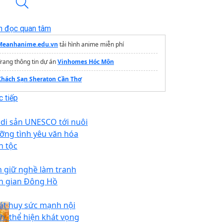
n đọc quan tâm
Meanhanime.edu.vn
tải hình anime miễn phí
rang thông tin dự án
Vinhomes Hóc Môn
Khách Sạn Sheraton Cần Thơ
 tiếp
 di sản UNESCO tới nuôi
ỡng tình yêu văn hóa
n tộc
n giữ nghề làm tranh
n gian Đông Hồ
át huy sức mạnh nội
nh, thể hiện khát vọng