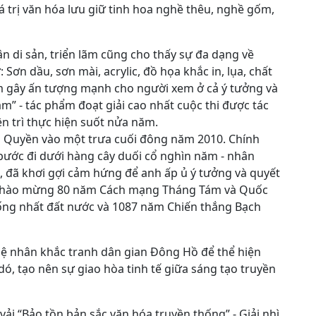
á trị văn hóa lưu giữ tinh hoa nghề thêu, nghề gốm,
ận di sản, triển lãm cũng cho thấy sự đa dạng về
 Sơn dầu, sơn mài, acrylic, đồ họa khắc in, lụa, chất
m gây ấn tượng mạnh cho người xem ở cả ý tưởng và
m” - tác phẩm đoạt giải cao nhất cuộc thi được tác
n trì thực hiện suốt nửa năm.
ô Quyền vào một trưa cuối đông năm 2010. Chính
 bước đi dưới hàng cây duối cổ nghìn năm - nhân
, đã khơi gợi cảm hứng để anh ấp ủ ý tưởng và quyết
 chào mừng 80 năm Cách mạng Tháng Tám và Quốc
ống nhất đất nước và 1087 năm Chiến thắng Bạch
ghệ nhân khắc tranh dân gian Đông Hồ để thể hiện
 dó, tạo nên sự giao hòa tinh tế giữa sáng tạo truyền
vải “Bảo tồn bản sắc văn hóa truyền thống” - Giải nhì