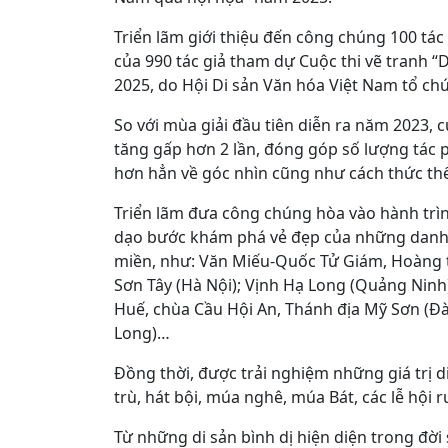
Triển lãm giới thiệu đến công chúng 100 tá
của 990 tác giả tham dự Cuộc thi vẽ tranh “
2025, do Hội Di sản Văn hóa Việt Nam tổ chứ
So với mùa giải đầu tiên diễn ra năm 2023, 
tăng gấp hơn 2 lần, đóng góp số lượng tác 
hơn hẳn về góc nhìn cũng như cách thức thể
Triển lãm đưa công chúng hòa vào hành trìn
dạo bước khám phá vẻ đẹp của những danh th
miền, như: Văn Miếu-Quốc Tử Giám, Hoàng 
Sơn Tây (Hà Nội); Vịnh Hạ Long (Quảng Ninh)
Huế, chùa Cầu Hội An, Thánh địa Mỹ Sơn (Đ
Long)…
Đồng thời, được trải nghiệm những giá trị d
trù, hát bội, múa nghê, múa Bát, các lễ hội
Từ những di sản bình dị hiện diện trong đờ