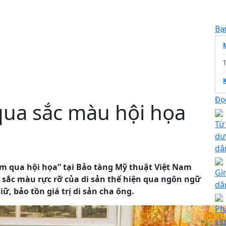
Bạ
T
Đọc
qua sắc màu hội họa
Từ
dư
dâ
am qua hội họa” tại Bảo tàng Mỹ thuật Việt Nam
Gì
sắc màu rực rỡ của di sản thể hiện qua ngôn ngữ
dâ
iữ, bảo tồn giá trị di sản cha ông.
Ph
si