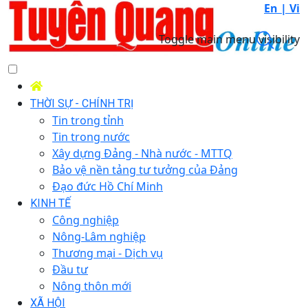
En |
Vi
Toggle main menu visibility
THỜI SỰ - CHÍNH TRỊ
Tin trong tỉnh
Tin trong nước
Xây dựng Đảng - Nhà nước - MTTQ
Bảo vệ nền tảng tư tưởng của Đảng
Đạo đức Hồ Chí Minh
KINH TẾ
Công nghiệp
Nông-Lâm nghiệp
Thương mại - Dịch vụ
Đầu tư
Nông thôn mới
XÃ HỘI