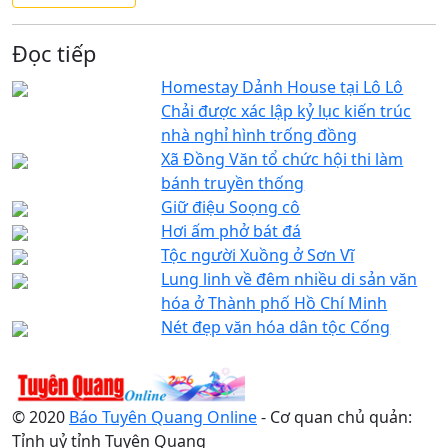
Đọc tiếp
Homestay Dảnh House tại Lô Lô
Chải được xác lập kỷ lục kiến trúc
nhà nghỉ hình trống đồng
Xã Đồng Văn tổ chức hội thi làm
bánh truyền thống
Giữ điệu Soọng cô
Hơi ấm phở bát đá
Tộc người Xuồng ở Sơn Vĩ
Lung linh về đêm nhiều di sản văn
hóa ở Thành phố Hồ Chí Minh
Nét đẹp văn hóa dân tộc Cống
© 2020
Báo Tuyên Quang Online
- Cơ quan chủ quản:
Tỉnh uỷ tỉnh Tuyên Quang