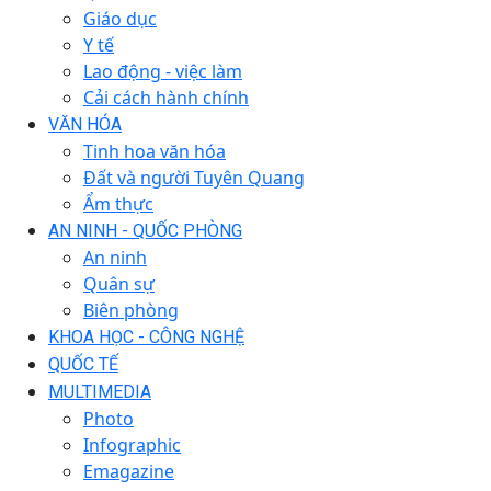
Giáo dục
Y tế
Lao động - việc làm
Cải cách hành chính
VĂN HÓA
Tinh hoa văn hóa
Đất và người Tuyên Quang
Ẩm thực
AN NINH - QUỐC PHÒNG
An ninh
Quân sự
Biên phòng
KHOA HỌC - CÔNG NGHỆ
QUỐC TẾ
MULTIMEDIA
Photo
Infographic
Emagazine