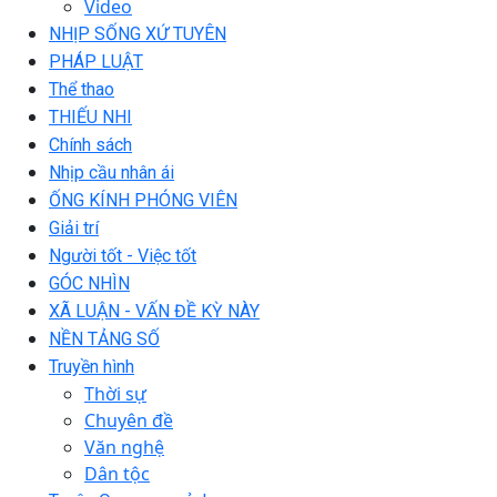
Video
NHỊP SỐNG XỨ TUYÊN
PHÁP LUẬT
Thể thao
THIẾU NHI
Chính sách
Nhịp cầu nhân ái
ỐNG KÍNH PHÓNG VIÊN
Giải trí
Người tốt - Việc tốt
GÓC NHÌN
XÃ LUẬN - VẤN ĐỀ KỲ NÀY
NỀN TẢNG SỐ
Truyền hình
Thời sự
Chuyên đề
Văn nghệ
Dân tộc