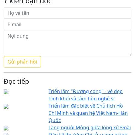
Ý kiến bạn đọc
Đọc tiếp
Triển lãm "Đường cong" - vẻ đẹp
hình khối và tâm hồn nghệ sĩ
Triển lãm đặc biệt về Chủ tịch Hồ
Chí Minh và quan hệ Việt Nam-Hàn
Quốc
Làng người Mông giữa lòng xứ Đoài
Đào Lê Phương Chi tỏa sáng giành