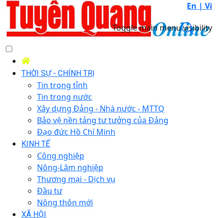
En |
Vi
Toggle main menu visibility
THỜI SỰ - CHÍNH TRỊ
Tin trong tỉnh
Tin trong nước
Xây dựng Đảng - Nhà nước - MTTQ
Bảo vệ nền tảng tư tưởng của Đảng
Đạo đức Hồ Chí Minh
KINH TẾ
Công nghiệp
Nông-Lâm nghiệp
Thương mại - Dịch vụ
Đầu tư
Nông thôn mới
XÃ HỘI