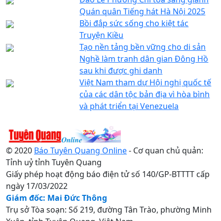
Quán quân Tiếng hát Hà Nội 2025
Bồi đắp sức sống cho kiệt tác
Truyện Kiều
Tạo nền tảng bền vững cho di sản
Nghề làm tranh dân gian Đông Hồ
sau khi được ghi danh
Việt Nam tham dự Hội nghị quốc tế
của các dân tộc bản địa vì hòa bình
và phát triển tại Venezuela
© 2020
Báo Tuyên Quang Online
- Cơ quan chủ quản:
Tỉnh uỷ tỉnh Tuyên Quang
Giấy phép hoạt động báo điện tử số 140/GP-BTTTT cấp
ngày 17/03/2022
Giám đốc: Mai Đức Thông
Trụ sở Tòa soạn: Số 219, đường Tân Trào, phường Minh