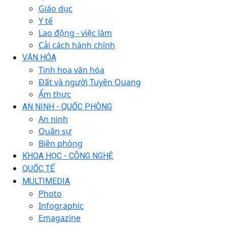
Giáo dục
Y tế
Lao động - việc làm
Cải cách hành chính
VĂN HÓA
Tinh hoa văn hóa
Đất và người Tuyên Quang
Ẩm thực
AN NINH - QUỐC PHÒNG
An ninh
Quân sự
Biên phòng
KHOA HỌC - CÔNG NGHỆ
QUỐC TẾ
MULTIMEDIA
Photo
Infographic
Emagazine