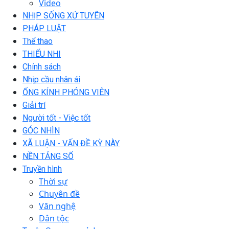
Video
NHỊP SỐNG XỨ TUYÊN
PHÁP LUẬT
Thể thao
THIẾU NHI
Chính sách
Nhịp cầu nhân ái
ỐNG KÍNH PHÓNG VIÊN
Giải trí
Người tốt - Việc tốt
GÓC NHÌN
XÃ LUẬN - VẤN ĐỀ KỲ NÀY
NỀN TẢNG SỐ
Truyền hình
Thời sự
Chuyên đề
Văn nghệ
Dân tộc