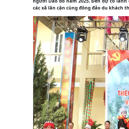
người Dao đỏ năm 2025. Đến dự có lãnh 
các xã lân cận cùng đông đảo du khách 