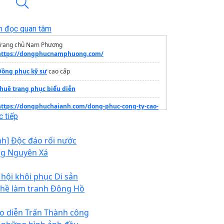
n đọc quan tâm
Trang chủ Nam Phương
https://dongphucnamphuong.com/
Đồng phục kỹ sư
cao cấp
thuê trang phục biểu diễn
https://dongphuchaianh.com/dong-phuc-cong-ty-cao-
cap/
 tiếp
đồng phục nhân viên khách sạn
nh] Độc đáo rối nước
Bán
Mũ Bảo Hộ 3M
Đủ Bán
ng Nguyên Xá
Mẫu
ao dong phuc doanh nghiep
đẹp
 hội khôi phục Di sản
rang thông tin dự án
Vinhomes Hóc Môn
hề làm tranh Đông Hồ
May
đồng phục
nhà hàng
o diễn Trấn Thành công
Minera Bình Châu