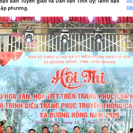
bố
đạo Ban Tuyên giáo và Dân vận Tỉnh uỷ; lãnh đạo
tiê
thập phương.