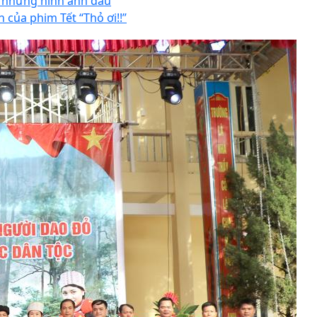
 những hình ảnh đầu
n của phim Tết “Thỏ ơi!!”
Melibag
xưởng may balo ở tphcm
trọn gói