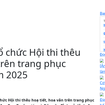
Bạ
 chức Hội thi thêu
Đọc
 trên trang phục
[Ả
m 2025
là
Cơ
T
Ng
Đạ
hức Hội thi thêu hoạ tiết, hoa văn trên trang phục