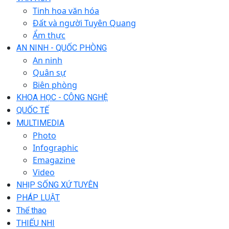
Tinh hoa văn hóa
Đất và người Tuyên Quang
Ẩm thực
AN NINH - QUỐC PHÒNG
An ninh
Quân sự
Biên phòng
KHOA HỌC - CÔNG NGHỆ
QUỐC TẾ
MULTIMEDIA
Photo
Infographic
Emagazine
Video
NHỊP SỐNG XỨ TUYÊN
PHÁP LUẬT
Thể thao
THIẾU NHI