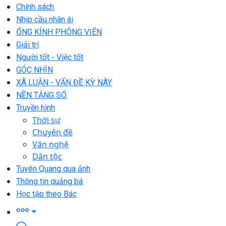
Chính sách
Nhịp cầu nhân ái
ỐNG KÍNH PHÓNG VIÊN
Giải trí
Người tốt - Việc tốt
GÓC NHÌN
XÃ LUẬN - VẤN ĐỀ KỲ NÀY
NỀN TẢNG SỐ
Truyền hình
Thời sự
Chuyên đề
Văn nghệ
Dân tộc
Tuyên Quang qua ảnh
Thông tin quảng bá
Học tập theo Bác