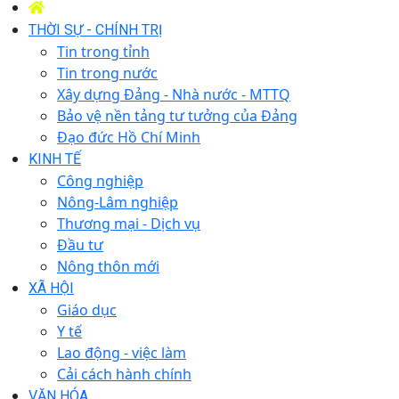
THỜI SỰ - CHÍNH TRỊ
Tin trong tỉnh
Tin trong nước
Xây dựng Đảng - Nhà nước - MTTQ
Bảo vệ nền tảng tư tưởng của Đảng
Đạo đức Hồ Chí Minh
KINH TẾ
Công nghiệp
Nông-Lâm nghiệp
Thương mại - Dịch vụ
Đầu tư
Nông thôn mới
XÃ HỘI
Giáo dục
Y tế
Lao động - việc làm
Cải cách hành chính
VĂN HÓA