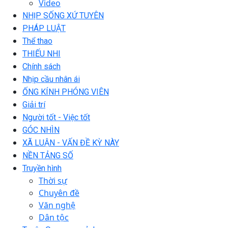
Video
NHỊP SỐNG XỨ TUYÊN
PHÁP LUẬT
Thể thao
THIẾU NHI
Chính sách
Nhịp cầu nhân ái
ỐNG KÍNH PHÓNG VIÊN
Giải trí
Người tốt - Việc tốt
GÓC NHÌN
XÃ LUẬN - VẤN ĐỀ KỲ NÀY
NỀN TẢNG SỐ
Truyền hình
Thời sự
Chuyên đề
Văn nghệ
Dân tộc