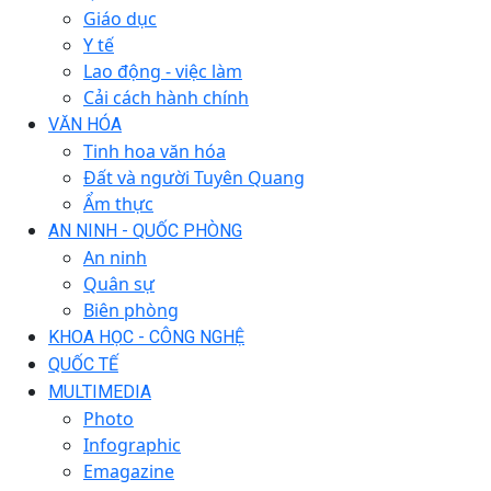
Giáo dục
Y tế
Lao động - việc làm
Cải cách hành chính
VĂN HÓA
Tinh hoa văn hóa
Đất và người Tuyên Quang
Ẩm thực
AN NINH - QUỐC PHÒNG
An ninh
Quân sự
Biên phòng
KHOA HỌC - CÔNG NGHỆ
QUỐC TẾ
MULTIMEDIA
Photo
Infographic
Emagazine