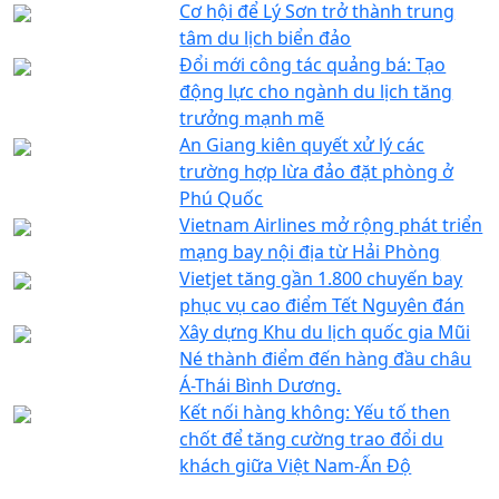
Cơ hội để Lý Sơn trở thành trung
tâm du lịch biển đảo
Đổi mới công tác quảng bá: Tạo
động lực cho ngành du lịch tăng
trưởng mạnh mẽ
An Giang kiên quyết xử lý các
trường hợp lừa đảo đặt phòng ở
Phú Quốc
Vietnam Airlines mở rộng phát triển
mạng bay nội địa từ Hải Phòng
Vietjet tăng gần 1.800 chuyến bay
phục vụ cao điểm Tết Nguyên đán
Xây dựng Khu du lịch quốc gia Mũi
Né thành điểm đến hàng đầu châu
Á-Thái Bình Dương.
Kết nối hàng không: Yếu tố then
chốt để tăng cường trao đổi du
khách giữa Việt Nam-Ấn Độ