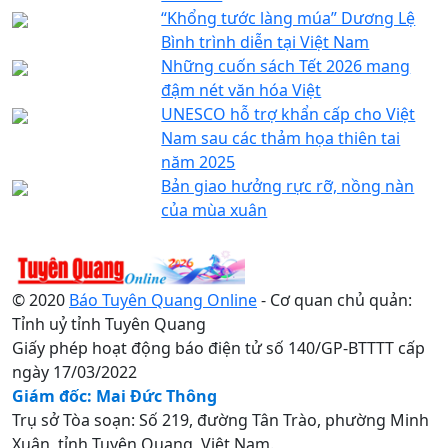
“Khổng tước làng múa” Dương Lệ
Bình trình diễn tại Việt Nam
Những cuốn sách Tết 2026 mang
đậm nét văn hóa Việt
UNESCO hỗ trợ khẩn cấp cho Việt
Nam sau các thảm họa thiên tai
năm 2025
Bản giao hưởng rực rỡ, nồng nàn
của mùa xuân
© 2020
Báo Tuyên Quang Online
- Cơ quan chủ quản:
Tỉnh uỷ tỉnh Tuyên Quang
Giấy phép hoạt động báo điện tử số 140/GP-BTTTT cấp
ngày 17/03/2022
Giám đốc: Mai Đức Thông
Trụ sở Tòa soạn: Số 219, đường Tân Trào, phường Minh
Xuân, tỉnh Tuyên Quang, Việt Nam.