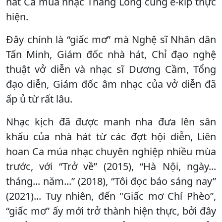
hát Ca múa nhạc Thăng Long cùng ê-kíp thực
hiện.
Đây chính là “giấc mơ” mà Nghệ sĩ Nhân dân
Tấn Minh, Giám đốc nhà hát, Chỉ đạo nghệ
thuật vở diễn và nhạc sĩ Dương Cầm, Tổng
đạo diễn, Giám đốc âm nhạc của vở diễn đã
ấp ủ từ rất lâu.
Nhạc kịch đã được manh nha đưa lên sân
khấu của nhà hát từ các đợt hội diễn, Liên
hoan Ca múa nhạc chuyên nghiệp nhiều mùa
trước, với “Trở về” (2015), “Hà Nội, ngày...
tháng... năm...” (2018), “Tôi đọc báo sáng nay”
(2021)... Tuy nhiên, đến "Giấc mơ Chí Phèo”,
“giấc mơ” ấy mới trở thành hiện thực, bởi đây