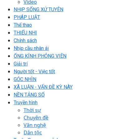
Video
NHỊP SỐNG XỨ TUYÊN
PHÁP LUẬT
Thể thao
THIẾU NHI
Chính sách
Nhịp cầu nhân ái
ỐNG KÍNH PHÓNG VIÊN
Giải trí
Người tốt - Việc tốt
GÓC NHÌN
XÃ LUẬN - VẤN ĐỀ KỲ NÀY
NỀN TẢNG SỐ
Truyền hình
Thời sự
Chuyên đề
Văn nghệ
Dân tộc