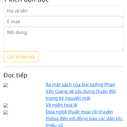
Đọc tiếp
Ra mắt sách của Đại tướng Phan
Văn Giang về xây dựng Quân đội
trong kỷ nguyên mới
Về miền hoa lê
Đưa nghệ thuật múa rối truyền
thống đến với đồng bào các dân tộc
thiểu số