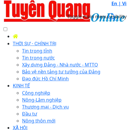
En |
Vi
Toggle main menu visibility
THỜI SỰ - CHÍNH TRỊ
Tin trong tỉnh
Tin trong nước
Xây dựng Đảng - Nhà nước - MTTQ
Bảo vệ nền tảng tư tưởng của Đảng
Đạo đức Hồ Chí Minh
KINH TẾ
Công nghiệp
Nông-Lâm nghiệp
Thương mại - Dịch vụ
Đầu tư
Nông thôn mới
XÃ HỘI