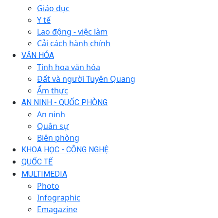
Giáo dục
Y tế
Lao động - việc làm
Cải cách hành chính
VĂN HÓA
Tinh hoa văn hóa
Đất và người Tuyên Quang
Ẩm thực
AN NINH - QUỐC PHÒNG
An ninh
Quân sự
Biên phòng
KHOA HỌC - CÔNG NGHỆ
QUỐC TẾ
MULTIMEDIA
Photo
Infographic
Emagazine