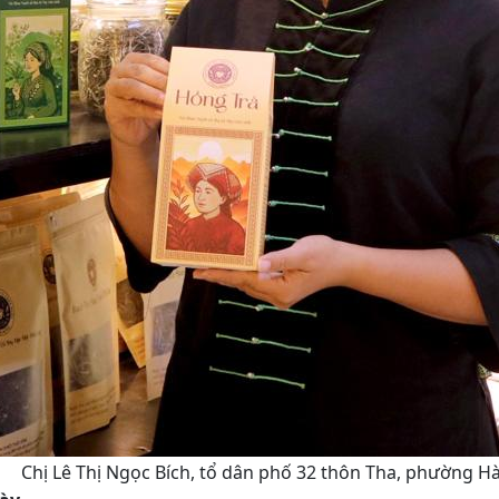
Chị Lê Thị Ngọc Bích, tổ dân phố 32 thôn Tha, phường Hà