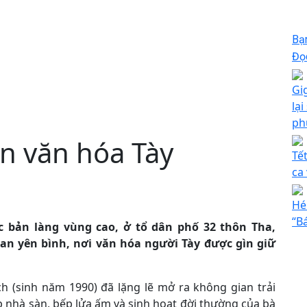
Bạ
Đọc
Gi
lạ
ph
n văn hóa Tày
Tế
ca
Hé
“Bá
c bản làng vùng cao, ở tổ dân phố 32 thôn Tha,
n yên bình, nơi văn hóa người Tày được gìn giữ
ch (sinh năm 1990) đã lặng lẽ mở ra không gian trải
 nhà sàn, bếp lửa ấm và sinh hoạt đời thường của bà