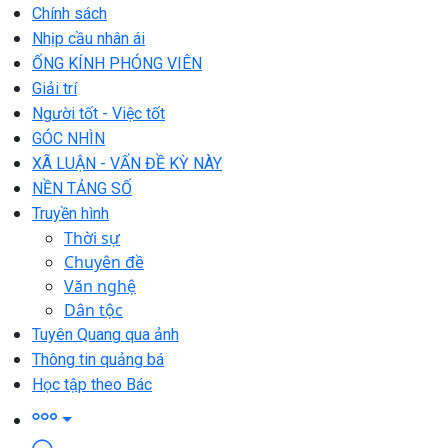
Chính sách
Nhịp cầu nhân ái
ỐNG KÍNH PHÓNG VIÊN
Giải trí
Người tốt - Việc tốt
GÓC NHÌN
XÃ LUẬN - VẤN ĐỀ KỲ NÀY
NỀN TẢNG SỐ
Truyền hình
Thời sự
Chuyên đề
Văn nghệ
Dân tộc
Tuyên Quang qua ảnh
Thông tin quảng bá
Học tập theo Bác