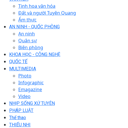
Tinh hoa văn hóa
Đất và người Tuyên Quang
Ẩm thực
AN NINH - QUỐC PHÒNG
An ninh
Quân sự
Biên phòng
KHOA HỌC - CÔNG NGHỆ
QUỐC TẾ
MULTIMEDIA
Photo
Infographic
Emagazine
Video
NHỊP SỐNG XỨ TUYÊN
PHÁP LUẬT
Thể thao
THIẾU NHI