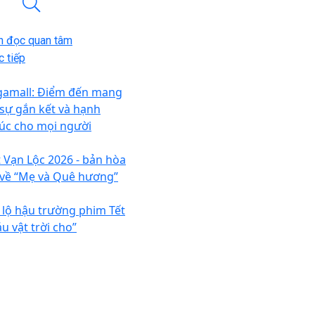
n đọc quan tâm
 tiếp
gamall: Điểm đến mang
i sự gắn kết và hạnh
úc cho mọi người
t Vạn Lộc 2026 - bản hòa
 về “Mẹ và Quê hương”
 lộ hậu trường phim Tết
u vật trời cho”