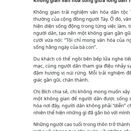
Không gian văn hóa sống giữa lòng bản 
Không gian trải nghiệm văn hóa dân tộc 
thường của cộng đồng người Tày. Ở đó, văn
hiện diện sống động trong từng việc làm, 
người dân, tạo nên một không gian gần gũi,
cười vừa nói: “Tôi chỉ mong văn hóa của ng
sống hằng ngày của bà con”.
Du khách có thể ngồi bên bếp lửa nghe ti
mạc, cùng người dân tham gia điệu nhảy s
đậm hương vị núi rừng. Mỗi trải nghiệm đề
giác gần gũi, chân thành.
Chị Bích chia sẻ, chị không mong muốn xâ
một không gian để người dân được sống đ
hóa nơi đây, người dân không phải “diễn” c
nhiên thể hiện những gì đã gắn bó với mình
Những người cao tuổi trong thôn trở thành