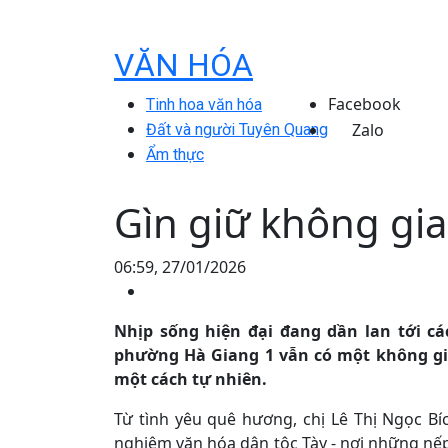
VĂN HÓA
Facebook
Tinh hoa văn hóa
Zalo
Đất và người Tuyên Quang
Ẩm thực
Gìn giữ không gia
06:59, 27/01/2026
Nhịp sống hiện đại đang dần lan tới cá
phường Hà Giang 1 vẫn có một không gia
một cách tự nhiên.
Từ tình yêu quê hương, chị Lê Thị Ngọc Bí
nghiệm văn hóa dân tộc Tày - nơi những nếp