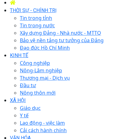
THỜI SỰ - CHÍNH TRỊ
Tin trong tỉnh
Tin trong nước
Xây dựng Đảng - Nhà nước - MTTQ
Bảo vệ nền tảng tư tưởng của Đảng
Đạo đức Hồ Chí Minh
KINH TẾ
Công nghiệp
Nông-Lâm nghiệp
Thương mại - Dịch vụ
Đầu tư
Nông thôn mới
XÃ HỘI
Giáo dục
Y tế
Lao động - việc làm
Cải cách hành chính
VĂN HÓA