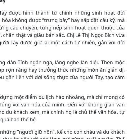
Tày
Tày được hình thành từ chính những sinh hoạt đời
 hóa không được “trưng bày” hay sắp đặt cầu kỳ, mà
từng câu chuyện, từng nếp sinh hoạt quen thuộc của
 chân thật và giàu bản sắc. Chị Lê Thị Ngọc Bích vừa
ười Tày được giữ lại một cách tự nhiên, gắn với đời
ếng đàn Tính ngân nga, lắng nghe làn điệu Then mộc
ạp rộn ràng hay thưởng thức những món ăn giản dị,
u gắn liền với đời sống thực của người Tày, tạo cảm
y dựng một điểm du lịch hào nhoáng, mà chỉ mong có
úng với văn hóa của mình. Đến với không gian văn
ho du khách xem, mà chính họ là chủ thể văn hóa, tự
 qua bao thế hệ.
 những “người giữ hồn”, kể cho con cháu và du khách