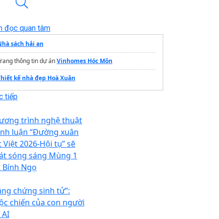
n đọc quan tâm
Nhà sách hải an
rang thông tin dự án
Vinhomes Hóc Môn
Thiết kế nhà đẹp Hoà Xuân
 tiếp
ương trình nghệ thuật
ính luận “Đường xuân
 Việt 2026-Hội tụ” sẽ
át sóng sáng Mùng 1
t Bính Ngọ
ằng chứng sinh tử”:
ộc chiến của con người
 AI