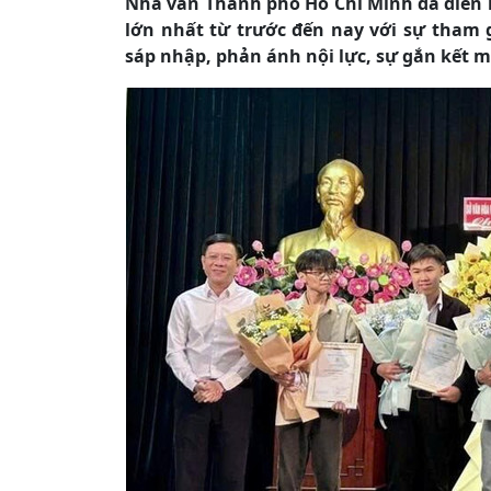
Nhà văn Thành phố Hồ Chí Minh đã diễn r
lớn nhất từ trước đến nay với sự tham g
sáp nhập, phản ánh nội lực, sự gắn kết 