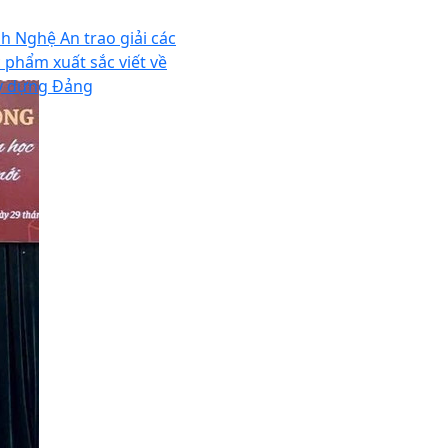
nh Nghệ An trao giải các
c phẩm xuất sắc viết về
y dựng Đảng