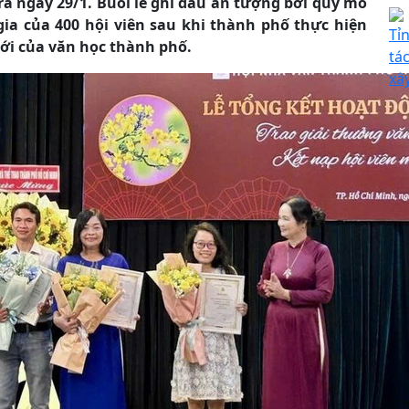
a ngày 29/1. Buổi lễ ghi dấu ấn tượng bởi quy mô
ia của 400 hội viên sau khi thành phố thực hiện
Tỉ
mới của văn học thành phố.
tá
xâ