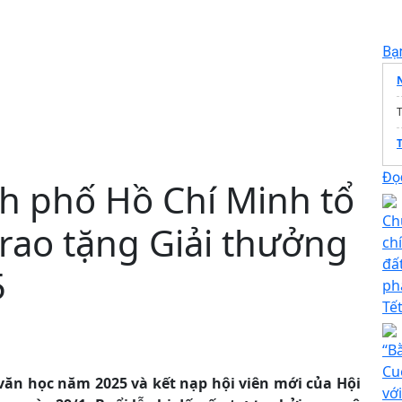
Bạ
T
Đọc
h phố Hồ Chí Minh tổ
Ch
trao tặng Giải thưởng
ch
đất
5
ph
Tế
“B
Cu
 văn học năm 2025 và kết nạp hội viên mới của Hội
với