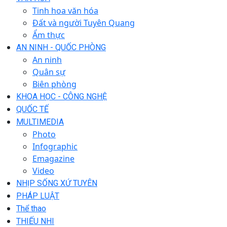
Tinh hoa văn hóa
Đất và người Tuyên Quang
Ẩm thực
AN NINH - QUỐC PHÒNG
An ninh
Quân sự
Biên phòng
KHOA HỌC - CÔNG NGHỆ
QUỐC TẾ
MULTIMEDIA
Photo
Infographic
Emagazine
Video
NHỊP SỐNG XỨ TUYÊN
PHÁP LUẬT
Thể thao
THIẾU NHI