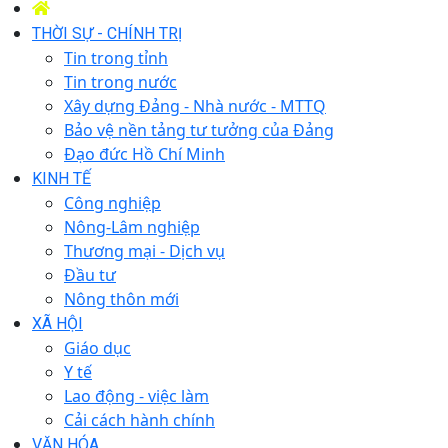
THỜI SỰ - CHÍNH TRỊ
Tin trong tỉnh
Tin trong nước
Xây dựng Đảng - Nhà nước - MTTQ
Bảo vệ nền tảng tư tưởng của Đảng
Đạo đức Hồ Chí Minh
KINH TẾ
Công nghiệp
Nông-Lâm nghiệp
Thương mại - Dịch vụ
Đầu tư
Nông thôn mới
XÃ HỘI
Giáo dục
Y tế
Lao động - việc làm
Cải cách hành chính
VĂN HÓA