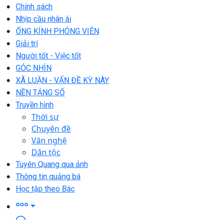
Chính sách
Nhịp cầu nhân ái
ỐNG KÍNH PHÓNG VIÊN
Giải trí
Người tốt - Việc tốt
GÓC NHÌN
XÃ LUẬN - VẤN ĐỀ KỲ NÀY
NỀN TẢNG SỐ
Truyền hình
Thời sự
Chuyên đề
Văn nghệ
Dân tộc
Tuyên Quang qua ảnh
Thông tin quảng bá
Học tập theo Bác