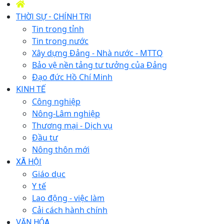
THỜI SỰ - CHÍNH TRỊ
Tin trong tỉnh
Tin trong nước
Xây dựng Đảng - Nhà nước - MTTQ
Bảo vệ nền tảng tư tưởng của Đảng
Đạo đức Hồ Chí Minh
KINH TẾ
Công nghiệp
Nông-Lâm nghiệp
Thương mại - Dịch vụ
Đầu tư
Nông thôn mới
XÃ HỘI
Giáo dục
Y tế
Lao động - việc làm
Cải cách hành chính
VĂN HÓA