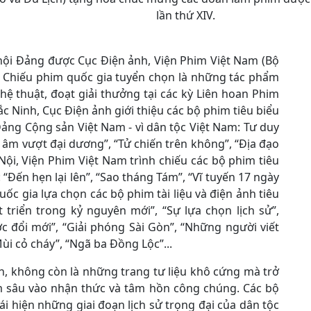
lần thứ XIV.
ội Đảng được Cục Điện ảnh, Viện Phim Việt Nam (Bộ
m Chiếu phim quốc gia tuyển chọn là những tác phẩm
ghệ thuật, đoạt giải thưởng tại các kỳ Liên hoan Phim
 Ninh, Cục Điện ảnh giới thiệu các bộ phim tiêu biểu
“Đảng Cộng sản Việt Nam - vì dân tộc Việt Nam: Tư duy
 âm vượt đại dương”, “Tử chiến trên không”, “Địa đạo
 Nội, Viện Phim Việt Nam trình chiếu các bộ phim tiêu
Đến hẹn lại lên”, “Sao tháng Tám”, “Vĩ tuyến 17 ngày
c gia lựa chọn các bộ phim tài liệu và điện ảnh tiêu
 triển trong kỷ nguyên mới”, “Sự lựa chọn lịch sử”,
 đổi mới”, “Giải phóng Sài Gòn”, “Những người viết
i cỏ cháy”, “Ngã ba Đồng Lộc”...
h, không còn là những trang tư liệu khô cứng mà trở
 sâu vào nhận thức và tâm hồn công chúng. Các bộ
i hiện những giai đoạn lịch sử trọng đại của dân tộc