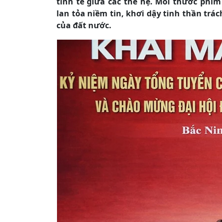
tinh tế giữa các thế hệ. Mỗi thước ph
lan tỏa niềm tin, khơi dậy tinh thần trá
của đất nước.