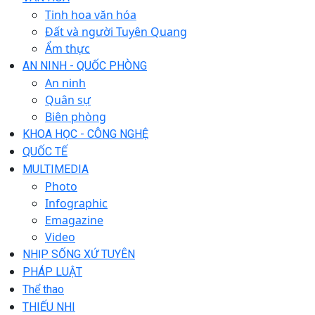
Tinh hoa văn hóa
Đất và người Tuyên Quang
Ẩm thực
AN NINH - QUỐC PHÒNG
An ninh
Quân sự
Biên phòng
KHOA HỌC - CÔNG NGHỆ
QUỐC TẾ
MULTIMEDIA
Photo
Infographic
Emagazine
Video
NHỊP SỐNG XỨ TUYÊN
PHÁP LUẬT
Thể thao
THIẾU NHI