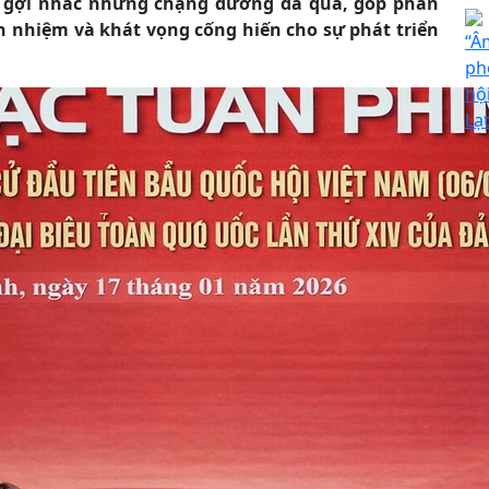
im gợi nhắc những chặng đường đã qua, góp phần
ch nhiệm và khát vọng cống hiến cho sự phát triển
“Â
ph
hộ
Lạ