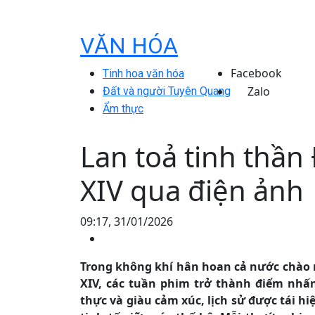
VĂN HÓA
Facebook
Tinh hoa văn hóa
Zalo
Đất và người Tuyên Quang
Ẩm thực
Lan toả tinh thần
XIV qua điện ảnh
09:17, 31/01/2026
Trong không khí hân hoan cả nước chào 
XIV, các tuần phim trở thành điểm nhấ
thực và giàu cảm xúc, lịch sử được tái h