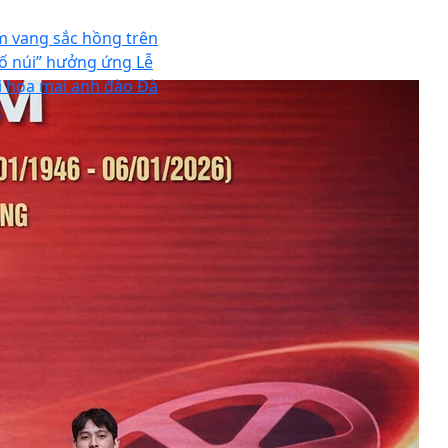
m vang sắc hồng trên
ố núi” hưởng ứng Lễ
i hoa mai anh đào Đà
t