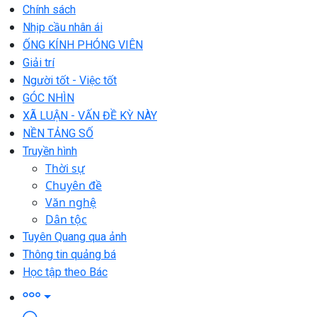
Chính sách
Nhịp cầu nhân ái
ỐNG KÍNH PHÓNG VIÊN
Giải trí
Người tốt - Việc tốt
GÓC NHÌN
XÃ LUẬN - VẤN ĐỀ KỲ NÀY
NỀN TẢNG SỐ
Truyền hình
Thời sự
Chuyên đề
Văn nghệ
Dân tộc
Tuyên Quang qua ảnh
Thông tin quảng bá
Học tập theo Bác