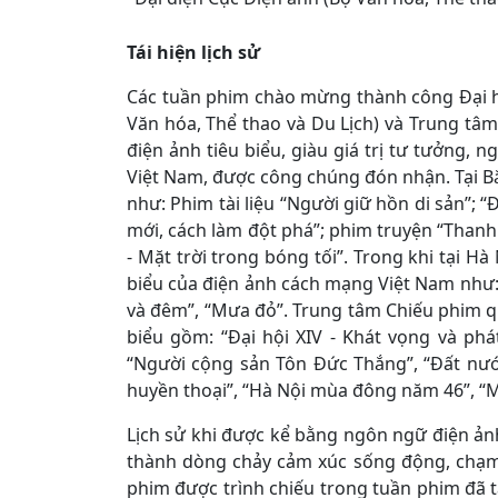
Tái hiện lịch sử
Các tuần phim chào mừng thành công Đại h
Văn hóa, Thể thao và Du Lịch) và Trung tâ
điện ảnh tiêu biểu, giàu giá trị tư tưởng, n
Việt Nam, được công chúng đón nhận. Tại Bắc
như: Phim tài liệu “Người giữ hồn di sản”; 
mới, cách làm đột phá”; phim truyện “Thanh
- Mặt trời trong bóng tối”. Trong khi tại Hà
biểu của điện ảnh cách mạng Việt Nam như: “
và đêm”, “Mưa đỏ”. Trung tâm Chiếu phim quố
biểu gồm: “Đại hội XIV - Khát vọng và phát
“Người cộng sản Tôn Đức Thắng”, “Đất nước
huyền thoại”, “Hà Nội mùa đông năm 46”, “Mù
Lịch sử khi được kể bằng ngôn ngữ điện ản
thành dòng chảy cảm xúc sống động, chạm
phim được trình chiếu trong tuần phim đã tá