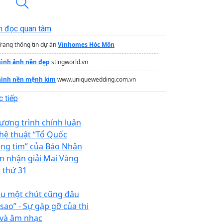
n đọc quan tâm
rang thông tin dự án
Vinhomes Hóc Môn
hình ảnh nền đẹp
stingworld.vn
hình nền mệnh kim
www.uniquewedding.com.vn
 tiếp
ương trình chính luận
hệ thuật “Tổ Quốc
ong tim” của Báo Nhân
n nhận giải Mai Vàng
n thứ 31
êu một chút cũng đâu
 sao” - Sự gặp gỡ của thi
 và âm nhạc