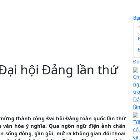
Bạ
T
Đọc
 Đại hội Đảng lần thứ
Ch
ng
tr
Dâ
lầ
mừng thành công Đại hội Đảng toàn quốc lần thứ
“Y
n văn hóa ý nghĩa. Qua ngôn ngữ điện ảnh chân
có
iện sống động, gần gũi, mở ra không gian đối thoại
ca