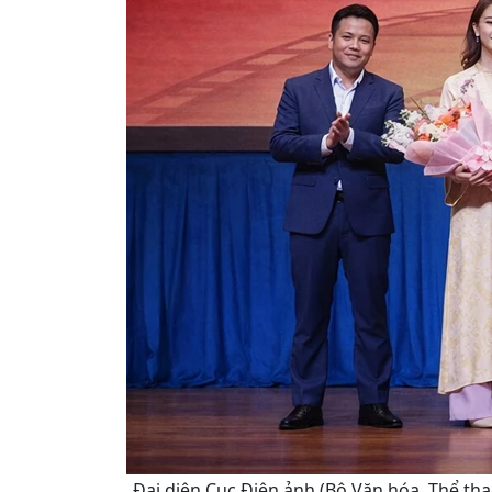
Đại diện Cục Điện ảnh (Bộ Văn hóa, Thể th