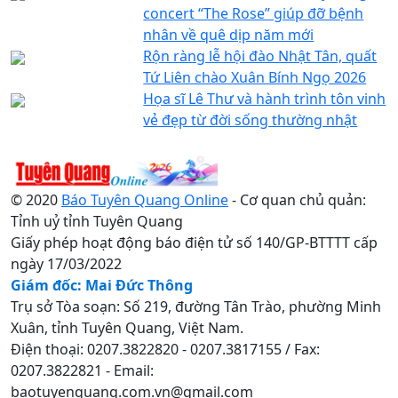
concert “The Rose” giúp đỡ bệnh
nhân về quê dịp năm mới
Rộn ràng lễ hội đào Nhật Tân, quất
Tứ Liên chào Xuân Bính Ngọ 2026
Họa sĩ Lê Thư và hành trình tôn vinh
vẻ đẹp từ đời sống thường nhật
© 2020
Báo Tuyên Quang Online
- Cơ quan chủ quản:
Tỉnh uỷ tỉnh Tuyên Quang
Giấy phép hoạt động báo điện tử số 140/GP-BTTTT cấp
ngày 17/03/2022
Giám đốc: Mai Đức Thông
Trụ sở Tòa soạn: Số 219, đường Tân Trào, phường Minh
Xuân, tỉnh Tuyên Quang, Việt Nam.
Điện thoại: 0207.3822820 - 0207.3817155 / Fax:
0207.3822821 - Email:
baotuyenquang.com.vn@gmail.com