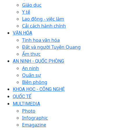
Giáo dục
Y tế
Lao động - việc làm
Cải cách hành chính
VĂN HÓA
Tinh hoa văn hóa
Đất và người Tuyên Quang
Ẩm thực
AN NINH - QUỐC PHÒNG
An ninh
Quân sự
Biên phòng
KHOA HỌC - CÔNG NGHỆ
QUỐC TẾ
MULTIMEDIA
Photo
Infographic
Emagazine