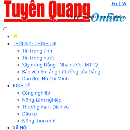
En |
Vi
Toggle main menu visibility
THỜI SỰ - CHÍNH TRỊ
Tin trong tỉnh
Tin trong nước
Xây dựng Đảng - Nhà nước - MTTQ
Bảo vệ nền tảng tư tưởng của Đảng
Đạo đức Hồ Chí Minh
KINH TẾ
Công nghiệp
Nông-Lâm nghiệp
Thương mại - Dịch vụ
Đầu tư
Nông thôn mới
XÃ HỘI