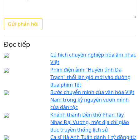
Đọc tiếp
Cú hích chuyên nghiệp hóa âm nhạc
Việt
Phim điện ảnh "Huyền tình Dạ
Trạch" thổi làn gió mới vào đường
đua phim Tết
Bước chuyển mình của văn hóa Việt
Nam trong kỷ nguyên vươn mình
của dân tộc
Khánh thành Đền thờ Phan Tây
Nhạc Đại Vương, một địa chỉ giáo
dục truyền thống lịch sử
Ca sĩ Hà Anh Tuấn dành 1 tỷ đồng từ