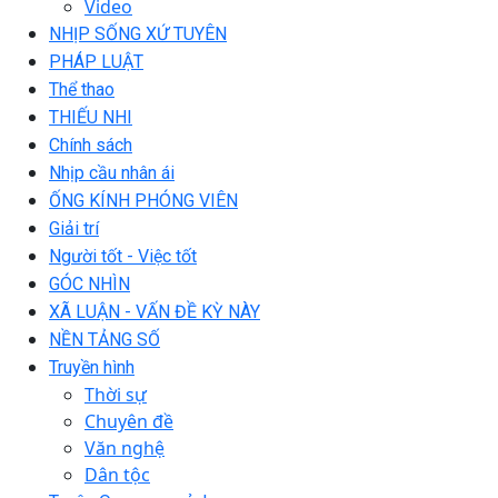
Video
NHỊP SỐNG XỨ TUYÊN
PHÁP LUẬT
Thể thao
THIẾU NHI
Chính sách
Nhịp cầu nhân ái
ỐNG KÍNH PHÓNG VIÊN
Giải trí
Người tốt - Việc tốt
GÓC NHÌN
XÃ LUẬN - VẤN ĐỀ KỲ NÀY
NỀN TẢNG SỐ
Truyền hình
Thời sự
Chuyên đề
Văn nghệ
Dân tộc