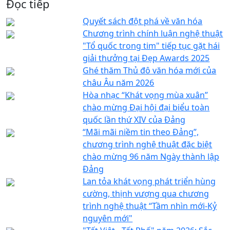
Đọc tiếp
Quyết sách đột phá về văn hóa
Chương trình chính luận nghệ thuật
"Tổ quốc trong tim" tiếp tục gặt hái
giải thưởng tại Đẹp Awards 2025
Ghé thăm Thủ đô văn hóa mới của
châu Âu năm 2026
Hòa nhạc “Khát vọng mùa xuân”
chào mừng Đại hội đại biểu toàn
quốc lần thứ XIV của Đảng
“Mãi mãi niềm tin theo Đảng”,
chương trình nghệ thuật đặc biệt
chào mừng 96 năm Ngày thành lập
Đảng
Lan tỏa khát vọng phát triển hùng
cường, thịnh vượng qua chương
trình nghệ thuật “Tầm nhìn mới-Kỷ
nguyên mới"