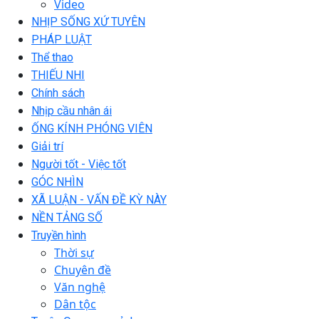
Video
NHỊP SỐNG XỨ TUYÊN
PHÁP LUẬT
Thể thao
THIẾU NHI
Chính sách
Nhịp cầu nhân ái
ỐNG KÍNH PHÓNG VIÊN
Giải trí
Người tốt - Việc tốt
GÓC NHÌN
XÃ LUẬN - VẤN ĐỀ KỲ NÀY
NỀN TẢNG SỐ
Truyền hình
Thời sự
Chuyên đề
Văn nghệ
Dân tộc