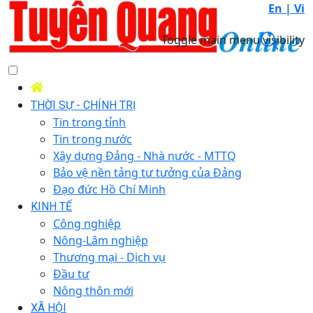
En |
Vi
Toggle main menu visibility
THỜI SỰ - CHÍNH TRỊ
Tin trong tỉnh
Tin trong nước
Xây dựng Đảng - Nhà nước - MTTQ
Bảo vệ nền tảng tư tưởng của Đảng
Đạo đức Hồ Chí Minh
KINH TẾ
Công nghiệp
Nông-Lâm nghiệp
Thương mại - Dịch vụ
Đầu tư
Nông thôn mới
XÃ HỘI