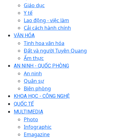
Giáo dục
Y tế
Lao động - việc làm
Cải cách hành chính
VĂN HÓA
Tinh hoa văn hóa
Đất và người Tuyên Quang
Ẩm thực
AN NINH - QUỐC PHÒNG
An ninh
Quân sự
Biên phòng
KHOA HỌC - CÔNG NGHỆ
QUỐC TẾ
MULTIMEDIA
Photo
Infographic
Emagazine