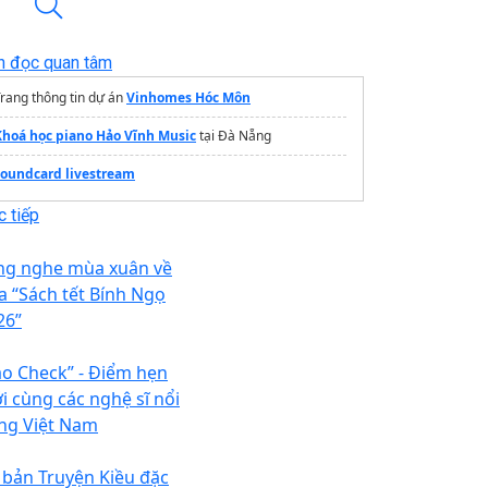
n đọc quan tâm
rang thông tin dự án
Vinhomes Hóc Môn
Khoá học piano Hảo Vĩnh Music
tại Đà Nẵng
soundcard livestream
 tiếp
ng nghe mùa xuân về
a “Sách tết Bính Ngọ
26”
ao Check” - Điểm hẹn
i cùng các nghệ sĩ nổi
ếng Việt Nam
 bản Truyện Kiều đặc