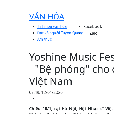
VĂN HÓA
Facebook
Tinh hoa văn hóa
Zalo
Đất và người Tuyên Quang
Ẩm thực
Yoshine Music Fes
- "Bệ phóng" cho 
Việt Nam
07:49, 12/01/2026
Chiều 10/1, tại Hà Nội, Hội Nhạc sĩ Vi