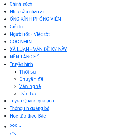
Chính sách
Nhịp cầu nhân ái
ỐNG KÍNH PHÓNG VIÊN
Giải trí
Người tốt - Việc tốt
GÓC NHÌN
XÃ LUẬN - VẤN ĐỀ KỲ NÀY
NỀN TẢNG SỐ
Truyền hình
Thời sự
Chuyên đề
Văn nghệ
Dân tộc
Tuyên Quang qua ảnh
Thông tin quảng bá
Học tập theo Bác