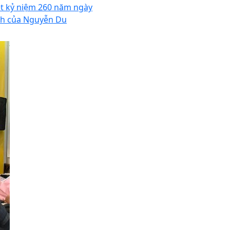
ệt kỷ niệm 260 năm ngày
nh của Nguyễn Du