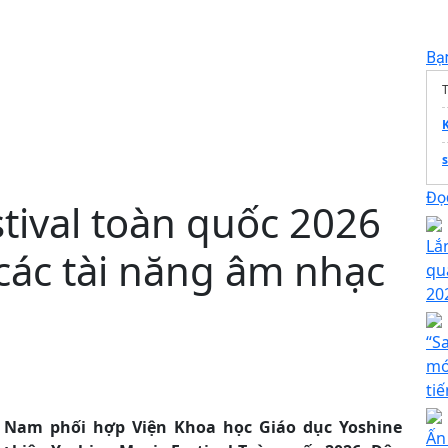
Bạ
T
Đọc
tival toàn quốc 2026
Lắ
các tài năng âm nhạc
qu
20
“S
mớ
ti
ệt Nam phối hợp Viện Khoa học Giáo dục Yoshine
Ấn