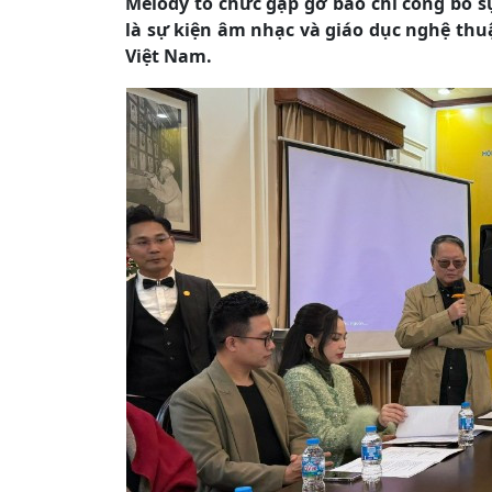
Melody tổ chức gặp gỡ báo chí công bố s
là sự kiện âm nhạc và giáo dục nghệ thu
Việt Nam.