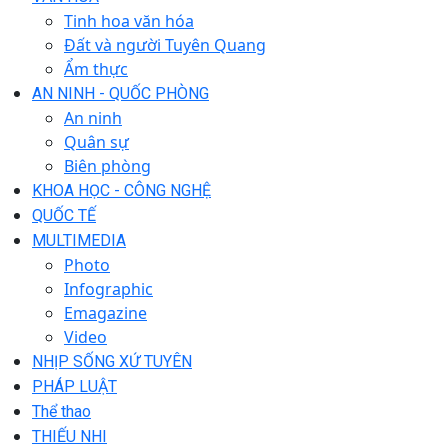
Tinh hoa văn hóa
Đất và người Tuyên Quang
Ẩm thực
AN NINH - QUỐC PHÒNG
An ninh
Quân sự
Biên phòng
KHOA HỌC - CÔNG NGHỆ
QUỐC TẾ
MULTIMEDIA
Photo
Infographic
Emagazine
Video
NHỊP SỐNG XỨ TUYÊN
PHÁP LUẬT
Thể thao
THIẾU NHI