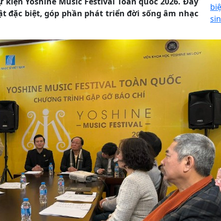
ự kiện Yoshine Music Festival Toàn quốc 2026. Đây
bi
ật đặc biệt, góp phần phát triển đời sống âm nhạc
si