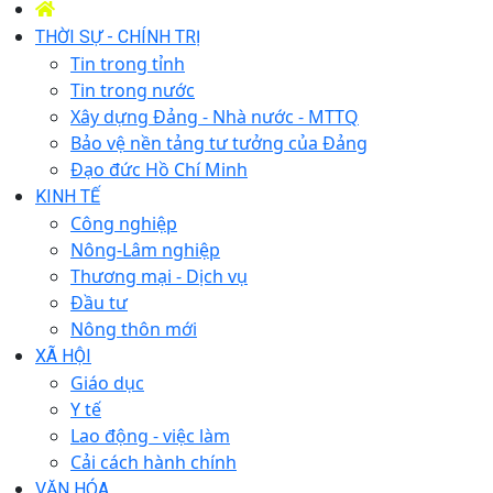
THỜI SỰ - CHÍNH TRỊ
Tin trong tỉnh
Tin trong nước
Xây dựng Đảng - Nhà nước - MTTQ
Bảo vệ nền tảng tư tưởng của Đảng
Đạo đức Hồ Chí Minh
KINH TẾ
Công nghiệp
Nông-Lâm nghiệp
Thương mại - Dịch vụ
Đầu tư
Nông thôn mới
XÃ HỘI
Giáo dục
Y tế
Lao động - việc làm
Cải cách hành chính
VĂN HÓA