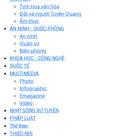
Tinh hoa văn hóa
Đất và người Tuyên Quang
Ẩm thực
AN NINH - QUỐC PHÒNG
An ninh
Quân sự
Biên phòng
KHOA HỌC - CÔNG NGHỆ
QUỐC TẾ
MULTIMEDIA
Photo
Infographic
Emagazine
Video
NHỊP SỐNG XỨ TUYÊN
PHÁP LUẬT
Thể thao
THIẾU NHI