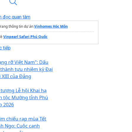
n đọc quan tâm
rang thông tin dự án
Vinhomes Hóc Môn
Vé
Vinpearl Safari Phú Quốc
 tiếp
ạng rỡ Việt Nam": Dấu
 thành tựu nhiệm kỳ Đại
i XIII của Đảng
 tượng Lễ hội Khai hạ
n tộc Mường tỉnh Phú
ọ 2026
im chiếu rạp mùa Tết
nh Ngọ: Cuộc cạnh