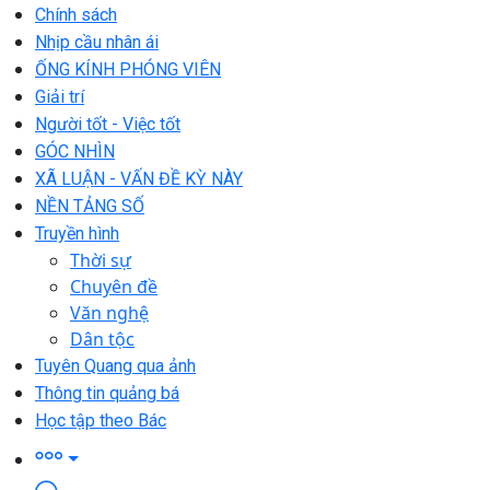
Chính sách
Nhịp cầu nhân ái
ỐNG KÍNH PHÓNG VIÊN
Giải trí
Người tốt - Việc tốt
GÓC NHÌN
XÃ LUẬN - VẤN ĐỀ KỲ NÀY
NỀN TẢNG SỐ
Truyền hình
Thời sự
Chuyên đề
Văn nghệ
Dân tộc
Tuyên Quang qua ảnh
Thông tin quảng bá
Học tập theo Bác