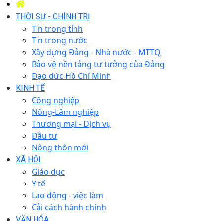
THỜI SỰ - CHÍNH TRỊ
Tin trong tỉnh
Tin trong nước
Xây dựng Đảng - Nhà nước - MTTQ
Bảo vệ nền tảng tư tưởng của Đảng
Đạo đức Hồ Chí Minh
KINH TẾ
Công nghiệp
Nông-Lâm nghiệp
Thương mại - Dịch vụ
Đầu tư
Nông thôn mới
XÃ HỘI
Giáo dục
Y tế
Lao động - việc làm
Cải cách hành chính
VĂN HÓA