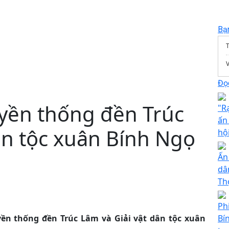
Bạ
T
Đọc
uyền thống đền Trúc
"R
ấn
ân tộc xuân Bính Ngọ
hộ
Ấn
dâ
Th
Ph
uyền thống đền Trúc Lâm và Giải vật dân tộc xuân
Bí