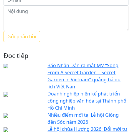
Đọc tiếp
Báo Nhân Dân ra mắt MV “Song
From A Secret Garden – Secret
Garden in Vietnam” quảng bá du
lịch Việt Nam
Doanh nghiệp hiến kế phát triển
công nghiệp văn hóa tại Thành phố
Hồ Chí Minh
Nhiều điểm mới tại Lễ hội Gióng
đền Sóc năm 2026
Lễ hội chùa Hương 2026: Đổi mới tư