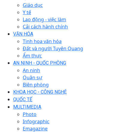
Giáo dục
Y tế
Lao động - việc làm
Cải cách hành chính
VĂN HÓA
Tinh hoa văn hóa
Đất và người Tuyên Quang
Ẩm thực
AN NINH - QUỐC PHÒNG
An ninh
Quân sự
Biên phòng
KHOA HỌC - CÔNG NGHỆ
QUỐC TẾ
MULTIMEDIA
Photo
Infographic
Emagazine