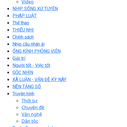
Video
NHỊP SỐNG XỨ TUYÊN
PHÁP LUẬT
Thể thao
THIẾU NHI
Chính sách
Nhịp cầu nhân ái
ỐNG KÍNH PHÓNG VIÊN
Giải trí
Người tốt - Việc tốt
GÓC NHÌN
XÃ LUẬN - VẤN ĐỀ KỲ NÀY
NỀN TẢNG SỐ
Truyền hình
Thời sự
Chuyên đề
Văn nghệ
Dân tộc