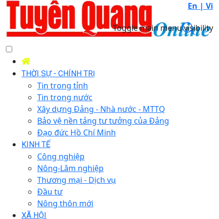
En |
Vi
Toggle main menu visibility
THỜI SỰ - CHÍNH TRỊ
Tin trong tỉnh
Tin trong nước
Xây dựng Đảng - Nhà nước - MTTQ
Bảo vệ nền tảng tư tưởng của Đảng
Đạo đức Hồ Chí Minh
KINH TẾ
Công nghiệp
Nông-Lâm nghiệp
Thương mại - Dịch vụ
Đầu tư
Nông thôn mới
XÃ HỘI