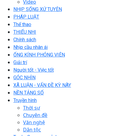
Video
NHỊP SỐNG XỨ TUYÊN
PHÁP LUẬT
Thể thao
THIẾU NHI
Chính sách
Nhịp cầu nhân ái
ỐNG KÍNH PHÓNG VIÊN
Giải trí
Người tốt - Việc tốt
GÓC NHÌN
XÃ LUẬN - VẤN ĐỀ KỲ NÀY
NỀN TẢNG SỐ
Truyền hình
Thời sự
Chuyên đề
Văn nghệ
Dân tộc