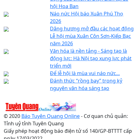
hội Hoa Ban
Náo nức Hội báo Xuân Phú Thọ
2026
Dâng hương mở đầu các hoạt động
Lễ hội mùa Xuân Côn Sơn-Kiếp Bạc
năm 2026
Văn hóa là nền tảng - Sáng tạo là
động lực: Hà Nội tạo xung lực phát
triển mới
Để lễ hội là mùa vui náo nức...
Đánh thức “rồng bay” trong kỷ
nguyên văn hóa sáng tạo
© 2020
Báo Tuyên Quang Online
- Cơ quan chủ quản:
Tỉnh uỷ tỉnh Tuyên Quang
Giấy phép hoạt động báo điện tử số 140/GP-BTTTT cấp
ngày 17/03/2022