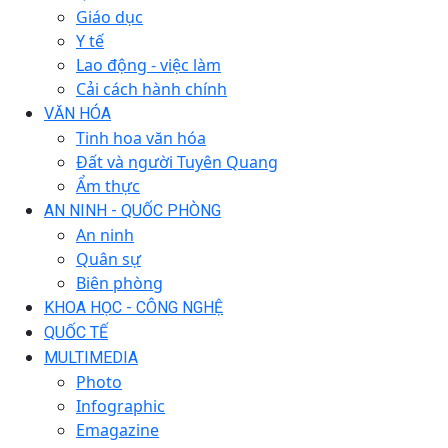
Giáo dục
Y tế
Lao động - việc làm
Cải cách hành chính
VĂN HÓA
Tinh hoa văn hóa
Đất và người Tuyên Quang
Ẩm thực
AN NINH - QUỐC PHÒNG
An ninh
Quân sự
Biên phòng
KHOA HỌC - CÔNG NGHỆ
QUỐC TẾ
MULTIMEDIA
Photo
Infographic
Emagazine