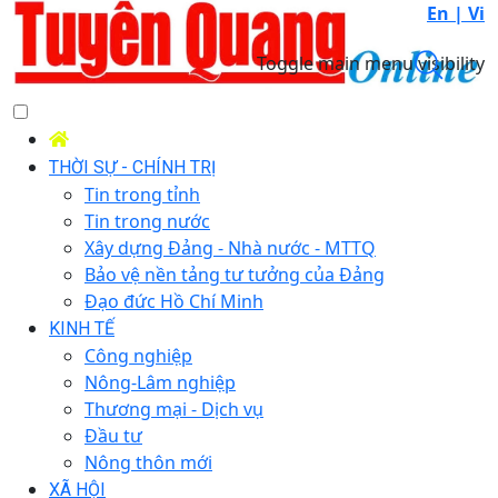
En |
Vi
Toggle main menu visibility
THỜI SỰ - CHÍNH TRỊ
Tin trong tỉnh
Tin trong nước
Xây dựng Đảng - Nhà nước - MTTQ
Bảo vệ nền tảng tư tưởng của Đảng
Đạo đức Hồ Chí Minh
KINH TẾ
Công nghiệp
Nông-Lâm nghiệp
Thương mại - Dịch vụ
Đầu tư
Nông thôn mới
XÃ HỘI