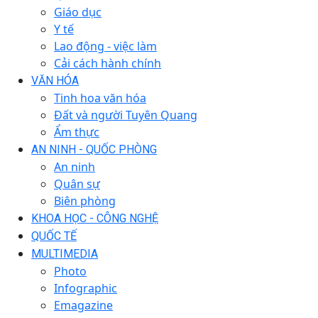
Giáo dục
Y tế
Lao động - việc làm
Cải cách hành chính
VĂN HÓA
Tinh hoa văn hóa
Đất và người Tuyên Quang
Ẩm thực
AN NINH - QUỐC PHÒNG
An ninh
Quân sự
Biên phòng
KHOA HỌC - CÔNG NGHỆ
QUỐC TẾ
MULTIMEDIA
Photo
Infographic
Emagazine