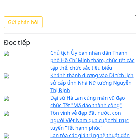
Đọc tiếp
Chủ tịch Ủy ban nhân dân Thành
phố Hồ Chí Minh thăm, chúc tết các
tập thể, chức sắc tiêu biểu
Khánh thành đường vào Di tích lịch
sử cấp tỉnh Nhà Nữ tướng Nguyễn
Thị Định
Đại sứ Hà Lan cùng màn vũ đạo
chúc Tết "Mã đáo thành công"
Tôn vinh vẻ đẹp đất nước, con
người Việt Nam qua cuộc thi trực
tuyến “Tết hạnh phúc”
Lan tỏa các giá trị nghệ thuật dân