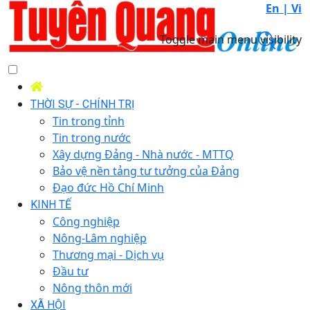
En |
Vi
Toggle main menu visibility
THỜI SỰ - CHÍNH TRỊ
Tin trong tỉnh
Tin trong nước
Xây dựng Đảng - Nhà nước - MTTQ
Bảo vệ nền tảng tư tưởng của Đảng
Đạo đức Hồ Chí Minh
KINH TẾ
Công nghiệp
Nông-Lâm nghiệp
Thương mại - Dịch vụ
Đầu tư
Nông thôn mới
XÃ HỘI