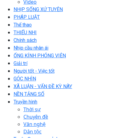
Video
NHỊP SỐNG XỨ TUYÊN
PHÁP LUẬT
Thể thao
THIẾU NHI
Chính sách
Nhịp cầu nhân ái
ỐNG KÍNH PHÓNG VIÊN
Giải trí
Người tốt - Việc tốt
GÓC NHÌN
XÃ LUẬN - VẤN ĐỀ KỲ NÀY
NỀN TẢNG SỐ
Truyền hình
Thời sự
Chuyên đề
Văn nghệ
Dân tộc