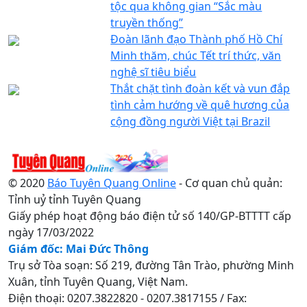
tộc qua không gian “Sắc màu
truyền thống”
Đoàn lãnh đạo Thành phố Hồ Chí
Minh thăm, chúc Tết trí thức, văn
nghệ sĩ tiêu biểu
Thắt chặt tình đoàn kết và vun đắp
tình cảm hướng về quê hương của
cộng đồng người Việt tại Brazil
© 2020
Báo Tuyên Quang Online
- Cơ quan chủ quản:
Tỉnh uỷ tỉnh Tuyên Quang
Giấy phép hoạt động báo điện tử số 140/GP-BTTTT cấp
ngày 17/03/2022
Giám đốc: Mai Đức Thông
Trụ sở Tòa soạn: Số 219, đường Tân Trào, phường Minh
Xuân, tỉnh Tuyên Quang, Việt Nam.
Điện thoại: 0207.3822820 - 0207.3817155 / Fax: