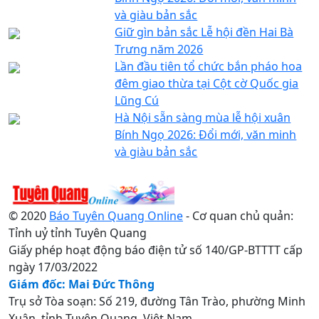
và giàu bản sắc
Giữ gìn bản sắc Lễ hội đền Hai Bà
Trưng năm 2026
Lần đầu tiên tổ chức bắn pháo hoa
đêm giao thừa tại Cột cờ Quốc gia
Lũng Cú
Hà Nội sẵn sàng mùa lễ hội xuân
Bính Ngọ 2026: Đổi mới, văn minh
và giàu bản sắc
© 2020
Báo Tuyên Quang Online
- Cơ quan chủ quản:
Tỉnh uỷ tỉnh Tuyên Quang
Giấy phép hoạt động báo điện tử số 140/GP-BTTTT cấp
ngày 17/03/2022
Giám đốc: Mai Đức Thông
Trụ sở Tòa soạn: Số 219, đường Tân Trào, phường Minh
Xuân, tỉnh Tuyên Quang, Việt Nam.