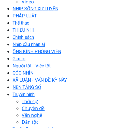
Video
NHỊP SỐNG XỨ TUYÊN
PHÁP LUẬT
Thể thao
THIẾU NHI
Chính sách
Nhịp cầu nhân ái
ỐNG KÍNH PHÓNG VIÊN
Giải trí
Người tốt - Việc tốt
GÓC NHÌN
XÃ LUẬN - VẤN ĐỀ KỲ NÀY
NỀN TẢNG SỐ
Truyền hình
Thời sự
Chuyên đề
Văn nghệ
Dân tộc