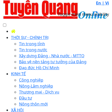
En |
Vi
Toggle main menu visibility
THỜI SỰ - CHÍNH TRỊ
Tin trong tỉnh
Tin trong nước
Xây dựng Đảng - Nhà nước - MTTQ
Bảo vệ nền tảng tư tưởng của Đảng
Đạo đức Hồ Chí Minh
KINH TẾ
Công nghiệp
Nông-Lâm nghiệp
Thương mại - Dịch vụ
Đầu tư
Nông thôn mới
XÃ HỘI