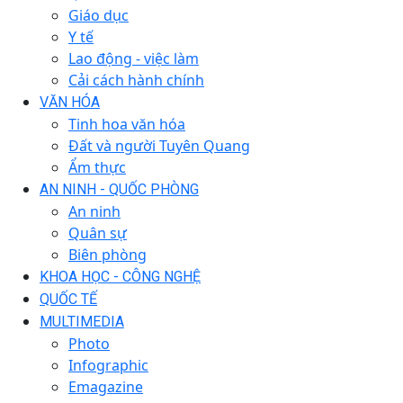
Giáo dục
Y tế
Lao động - việc làm
Cải cách hành chính
VĂN HÓA
Tinh hoa văn hóa
Đất và người Tuyên Quang
Ẩm thực
AN NINH - QUỐC PHÒNG
An ninh
Quân sự
Biên phòng
KHOA HỌC - CÔNG NGHỆ
QUỐC TẾ
MULTIMEDIA
Photo
Infographic
Emagazine