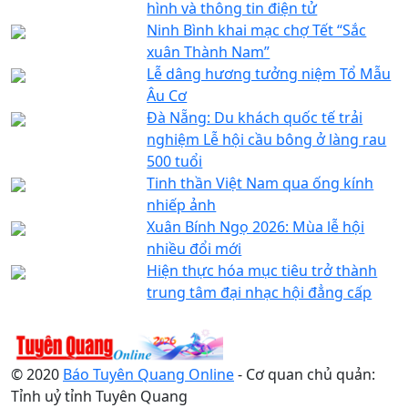
hình và thông tin điện tử
Ninh Bình khai mạc chợ Tết “Sắc
xuân Thành Nam”
Lễ dâng hương tưởng niệm Tổ Mẫu
Âu Cơ
Đà Nẵng: Du khách quốc tế trải
nghiệm Lễ hội cầu bông ở làng rau
500 tuổi
Tinh thần Việt Nam qua ống kính
nhiếp ảnh
Xuân Bính Ngọ 2026: Mùa lễ hội
nhiều đổi mới
Hiện thực hóa mục tiêu trở thành
trung tâm đại nhạc hội đẳng cấp
© 2020
Báo Tuyên Quang Online
- Cơ quan chủ quản:
Tỉnh uỷ tỉnh Tuyên Quang