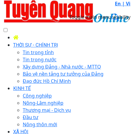
En |
Vi
Toggle main menu visibility
THỜI SỰ - CHÍNH TRỊ
Tin trong tỉnh
Tin trong nước
Xây dựng Đảng - Nhà nước - MTTQ
Bảo vệ nền tảng tư tưởng của Đảng
Đạo đức Hồ Chí Minh
KINH TẾ
Công nghiệp
Nông-Lâm nghiệp
Thương mại - Dịch vụ
Đầu tư
Nông thôn mới
XÃ HỘI