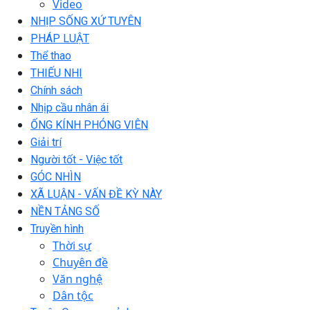
Video
NHỊP SỐNG XỨ TUYÊN
PHÁP LUẬT
Thể thao
THIẾU NHI
Chính sách
Nhịp cầu nhân ái
ỐNG KÍNH PHÓNG VIÊN
Giải trí
Người tốt - Việc tốt
GÓC NHÌN
XÃ LUẬN - VẤN ĐỀ KỲ NÀY
NỀN TẢNG SỐ
Truyền hình
Thời sự
Chuyên đề
Văn nghệ
Dân tộc