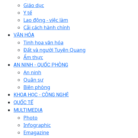
Giáo dục
Y tế
Lao động - việc làm
Cải cách hành chính
VĂN HÓA
Tinh hoa văn hóa
Đất và người Tuyên Quang
Ẩm thực
AN NINH - QUỐC PHÒNG
An ninh
Quân sự
Biên phòng
KHOA HỌC - CÔNG NGHỆ
QUỐC TẾ
MULTIMEDIA
Photo
Infographic
Emagazine