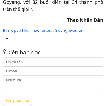
Goyang, với 82 buổi diễn tại 34 thành phố
trên thế giới./.
Theo Nhân Dân
BTS
K-pop
Hòa nhạc
Tái xuất
Gwanghwamun
Ý kiến bạn đọc