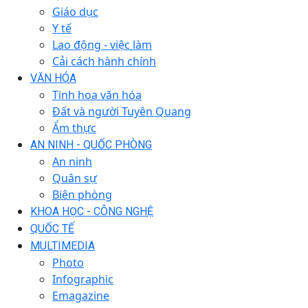
Giáo dục
Y tế
Lao động - việc làm
Cải cách hành chính
VĂN HÓA
Tinh hoa văn hóa
Đất và người Tuyên Quang
Ẩm thực
AN NINH - QUỐC PHÒNG
An ninh
Quân sự
Biên phòng
KHOA HỌC - CÔNG NGHỆ
QUỐC TẾ
MULTIMEDIA
Photo
Infographic
Emagazine