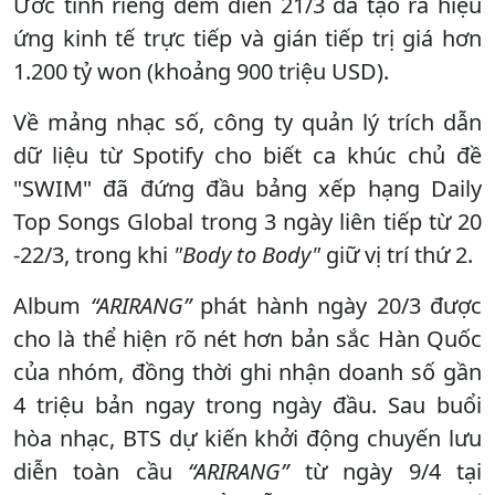
Ước tính riêng đêm diễn 21/3 đã tạo ra hiệu
ứng kinh tế trực tiếp và gián tiếp trị giá hơn
1.200 tỷ won (khoảng 900 triệu USD).
Về mảng nhạc số, công ty quản lý trích dẫn
dữ liệu từ Spotify cho biết ca khúc chủ đề
"SWIM" đã đứng đầu bảng xếp hạng Daily
Top Songs Global trong 3 ngày liên tiếp từ 20
-22/3, trong khi
"Body to Body"
giữ vị trí thứ 2.
Album
“ARIRANG”
phát hành ngày 20/3 được
cho là thể hiện rõ nét hơn bản sắc Hàn Quốc
của nhóm, đồng thời ghi nhận doanh số gần
4 triệu bản ngay trong ngày đầu. Sau buổi
hòa nhạc, BTS dự kiến khởi động chuyến lưu
diễn toàn cầu
“ARIRANG”
từ ngày 9/4 tại