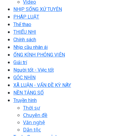
Video
NHỊP SỐNG XỨ TUYÊN
PHÁP LUẬT
Thể thao
THIẾU NHI
Chính sách
Nhịp cầu nhân ái
ỐNG KÍNH PHÓNG VIÊN
Giải trí
Người tốt - Việc tốt
GÓC NHÌN
XÃ LUẬN - VẤN ĐỀ KỲ NÀY
NỀN TẢNG SỐ
Truyền hình
Thời sự
Chuyên đề
Văn nghệ
Dân tộc