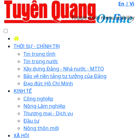
En |
Vi
Toggle main menu visibility
THỜI SỰ - CHÍNH TRỊ
Tin trong tỉnh
Tin trong nước
Xây dựng Đảng - Nhà nước - MTTQ
Bảo vệ nền tảng tư tưởng của Đảng
Đạo đức Hồ Chí Minh
KINH TẾ
Công nghiệp
Nông-Lâm nghiệp
Thương mại - Dịch vụ
Đầu tư
Nông thôn mới
XÃ HỘI