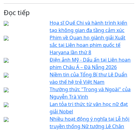
Đọc tiếp
Họa sĩ Quế Chi và hành trình kiến
tạo không gian đa tầng cảm xúc
Phim về Quan họ giành giải Xuất
sắc tại Liên hoan phim quốc tế
Haryana lần thứ 8
Điện ảnh Mỹ - Dấu ấn tại Liên hoan
phim Châu Á – Đà Nẵng 2026
Niềm tin của Tổng Bí thư Lê Duẩn
vào thế hệ trẻ Việt Nam
Thường thức "Trong và Ngoài" của
Nguyễn Trà Vinh
Lan tỏa tri thức từ văn học nữ đạt
giải Nobel
Nhiều hoạt động ý nghĩa tại Lễ hội
truyền thống Nữ tướng Lê Chân