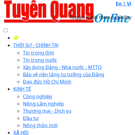
En |
Vi
Toggle main menu visibility
THỜI SỰ - CHÍNH TRỊ
Tin trong tỉnh
Tin trong nước
Xây dựng Đảng - Nhà nước - MTTQ
Bảo vệ nền tảng tư tưởng của Đảng
Đạo đức Hồ Chí Minh
KINH TẾ
Công nghiệp
Nông-Lâm nghiệp
Thương mại - Dịch vụ
Đầu tư
Nông thôn mới
XÃ HỘI