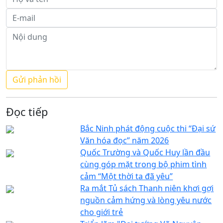
Đọc tiếp
Bắc Ninh phát động cuộc thi “Đại sứ
Văn hóa đọc” năm 2026
Quốc Trường và Quốc Huy lần đầu
cùng góp mặt trong bộ phim tình
cảm “Một thời ta đã yêu”
Ra mắt Tủ sách Thanh niên khơi gợi
nguồn cảm hứng và lòng yêu nước
cho giới trẻ