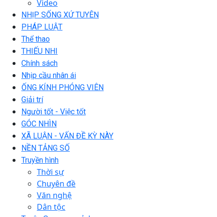
Video
NHỊP SỐNG XỨ TUYÊN
PHÁP LUẬT
Thể thao
THIẾU NHI
Chính sách
Nhịp cầu nhân ái
ỐNG KÍNH PHÓNG VIÊN
Giải trí
Người tốt - Việc tốt
GÓC NHÌN
XÃ LUẬN - VẤN ĐỀ KỲ NÀY
NỀN TẢNG SỐ
Truyền hình
Thời sự
Chuyên đề
Văn nghệ
Dân tộc