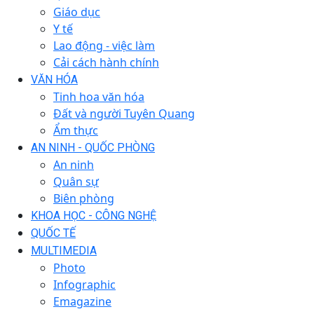
Giáo dục
Y tế
Lao động - việc làm
Cải cách hành chính
VĂN HÓA
Tinh hoa văn hóa
Đất và người Tuyên Quang
Ẩm thực
AN NINH - QUỐC PHÒNG
An ninh
Quân sự
Biên phòng
KHOA HỌC - CÔNG NGHỆ
QUỐC TẾ
MULTIMEDIA
Photo
Infographic
Emagazine