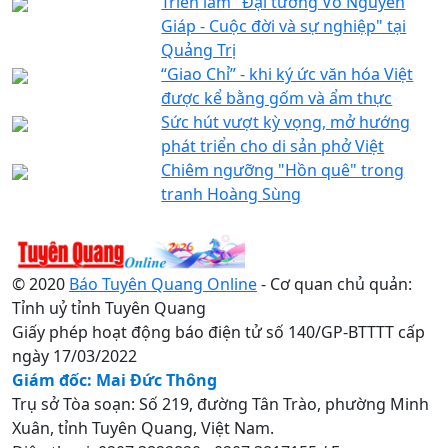
Triển lãm "Đại tướng Võ Nguyên
Giáp - Cuộc đời và sự nghiệp" tại
Quảng Trị
“Giao Chỉ” - khi ký ức văn hóa Việt
được kể bằng gốm và ẩm thực
Sức hút vượt kỳ vọng, mở hướng
phát triển cho di sản phở Việt
Chiêm ngưỡng "Hồn quê" trong
tranh Hoàng Sùng
© 2020
Báo Tuyên Quang Online
- Cơ quan chủ quản:
Tỉnh uỷ tỉnh Tuyên Quang
Giấy phép hoạt động báo điện tử số 140/GP-BTTTT cấp
ngày 17/03/2022
Giám đốc: Mai Đức Thông
Trụ sở Tòa soạn: Số 219, đường Tân Trào, phường Minh
Xuân, tỉnh Tuyên Quang, Việt Nam.