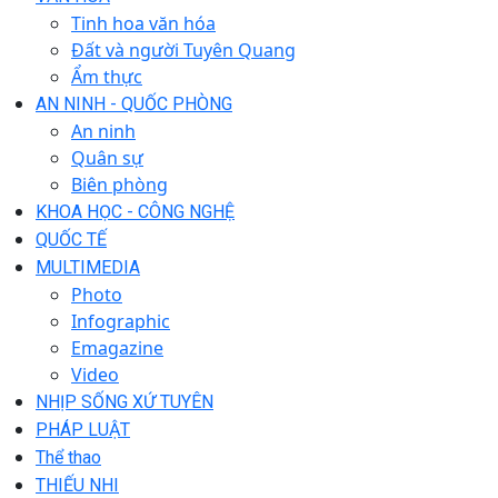
Tinh hoa văn hóa
Đất và người Tuyên Quang
Ẩm thực
AN NINH - QUỐC PHÒNG
An ninh
Quân sự
Biên phòng
KHOA HỌC - CÔNG NGHỆ
QUỐC TẾ
MULTIMEDIA
Photo
Infographic
Emagazine
Video
NHỊP SỐNG XỨ TUYÊN
PHÁP LUẬT
Thể thao
THIẾU NHI