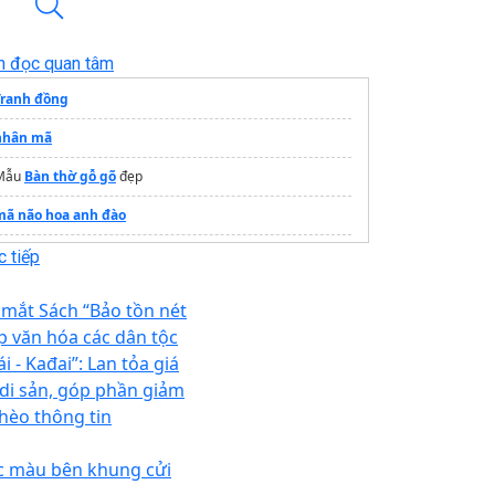
n đọc quan tâm
Tranh đồng
nhân mã
Mẫu
Bàn thờ gỗ gõ
đẹp
mã não hoa anh đào
Xưởng Đúc
Tượng 12 Con Giáp Bằng Đồng
Đồng Đồng
 tiếp
Lộc Nam
 mắt Sách “Bảo tồn nét
Thác nước phong thủy
p văn hóa các dân tộc
thansohoc
i - Kađai”: Lan tỏa giá
ị di sản, góp phần giảm
rang thông tin dự án
Vinhomes Hóc Môn
hèo thông tin
c màu bên khung cửi