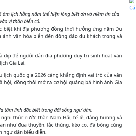
Cá 
 âm lịch hằng năm thể hiện lòng biết ơn và niềm tin của
ào vị thần biển cả.
đặc biệt khi địa phương đồng thời hưởng ứng năm Du
nh ảnh văn hóa biển đến đông đảo du khách trong và
à dịp để người dân địa phương duy trì sinh hoạt văn
ịch Gia Lai.
 lịch quốc gia 2026 càng khẳng định vai trò của văn
xã hội, đồng thời mở ra cơ hội quảng bá hình ảnh Gia
a tâm linh đặc biệt trong đời sống ngư dân.
c nghi thức rước thần Nam Hải, tế lễ, dâng hương và
gian như đua thuyền, lắc thúng, kéo co, đá bóng cùng
h ngư dân biểu diễn.