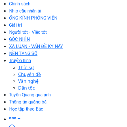
Chính sách
Nhịp cầu nhân ái
ỐNG KÍNH PHÓNG VIÊN
Giải trí
Người tốt - Việc tốt
GÓC NHÌN
XÃ LUẬN - VẤN ĐỀ KỲ NÀY
NỀN TẢNG SỐ
Truyền hình
Thời sự
Chuyên đề
Văn nghệ
Dân tộc
Tuyên Quang qua ảnh
Thông tin quảng bá
Học tập theo Bác