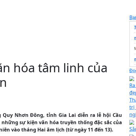
Bạ
ăn hóa tâm linh của
Đọc
ển
Ra
đẹ
Thá
tr
T
ng
 Quy Nhơn Đông, tỉnh Gia Lai diễn ra lễ hội Cầu
 những sự kiện văn hóa truyền thống đặc sắc của
Sắ
ên vào tháng Hai âm lịch (từ ngày 11 đến 13).