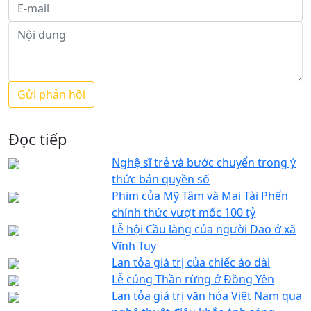
Đọc tiếp
Nghệ sĩ trẻ và bước chuyển trong ý
thức bản quyền số
Phim của Mỹ Tâm và Mai Tài Phến
chính thức vượt mốc 100 tỷ
Lễ hội Cầu làng của người Dao ở xã
Vĩnh Tuy
Lan tỏa giá trị của chiếc áo dài
Lễ cúng Thần rừng ở Đồng Yên
Lan tỏa giá trị văn hóa Việt Nam qua