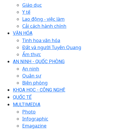
Giáo dục
Y tế
Lao động - việc làm
Cải cách hành chính
VĂN HÓA
Tinh hoa văn hóa
Đất và người Tuyên Quang
Ẩm thực
AN NINH - QUỐC PHÒNG
An ninh
Quân sự
Biên phòng
KHOA HỌC - CÔNG NGHỆ
QUỐC TẾ
MULTIMEDIA
Photo
Infographic
Emagazine