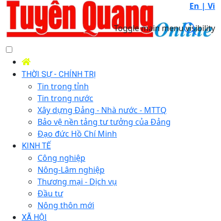
En |
Vi
Toggle main menu visibility
THỜI SỰ - CHÍNH TRỊ
Tin trong tỉnh
Tin trong nước
Xây dựng Đảng - Nhà nước - MTTQ
Bảo vệ nền tảng tư tưởng của Đảng
Đạo đức Hồ Chí Minh
KINH TẾ
Công nghiệp
Nông-Lâm nghiệp
Thương mại - Dịch vụ
Đầu tư
Nông thôn mới
XÃ HỘI