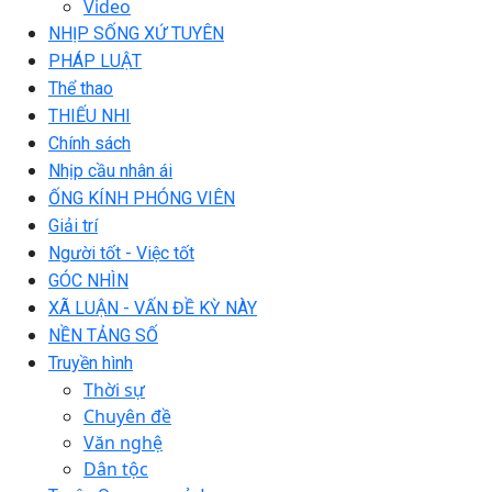
Video
NHỊP SỐNG XỨ TUYÊN
PHÁP LUẬT
Thể thao
THIẾU NHI
Chính sách
Nhịp cầu nhân ái
ỐNG KÍNH PHÓNG VIÊN
Giải trí
Người tốt - Việc tốt
GÓC NHÌN
XÃ LUẬN - VẤN ĐỀ KỲ NÀY
NỀN TẢNG SỐ
Truyền hình
Thời sự
Chuyên đề
Văn nghệ
Dân tộc