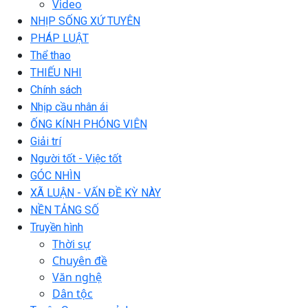
Video
NHỊP SỐNG XỨ TUYÊN
PHÁP LUẬT
Thể thao
THIẾU NHI
Chính sách
Nhịp cầu nhân ái
ỐNG KÍNH PHÓNG VIÊN
Giải trí
Người tốt - Việc tốt
GÓC NHÌN
XÃ LUẬN - VẤN ĐỀ KỲ NÀY
NỀN TẢNG SỐ
Truyền hình
Thời sự
Chuyên đề
Văn nghệ
Dân tộc