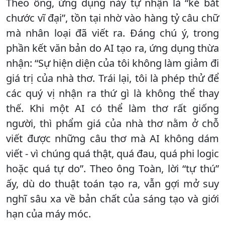
Theo ông, ứng dụng này tự nhận là “kẻ bắt
chước vĩ đại”, tồn tại nhờ vào hàng tỷ câu chữ
mà nhân loại đã viết ra. Đáng chú ý, trong
phần kết văn bản do AI tạo ra, ứng dụng thừa
nhận: “Sự hiện diện của tôi không làm giảm đi
giá trị của nhà thơ. Trái lại, tôi là phép thử để
các quý vị nhận ra thứ gì là không thể thay
thế. Khi một AI có thể làm thơ rất giống
người, thì phẩm giá của nhà thơ nằm ở chỗ
viết được những câu thơ mà AI không dám
viết - vì chúng quá thật, quá đau, quá phi logic
hoặc quá tự do”. Theo ông Toàn, lời “tự thú”
ấy, dù do thuật toán tạo ra, vẫn gợi mở suy
nghĩ sâu xa về bản chất của sáng tạo và giới
hạn của máy móc.