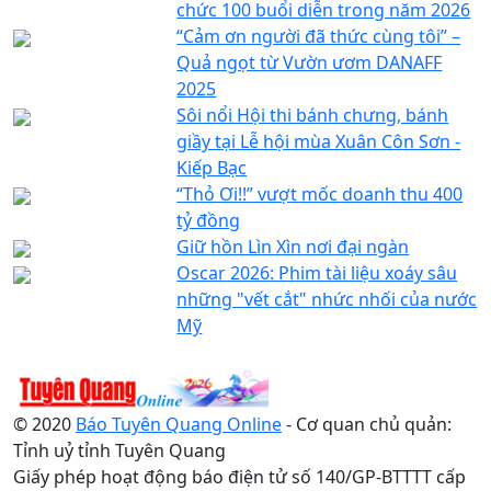
chức 100 buổi diễn trong năm 2026
“Cảm ơn người đã thức cùng tôi” –
Quả ngọt từ Vườn ươm DANAFF
2025
Sôi nổi Hội thi bánh chưng, bánh
giầy tại Lễ hội mùa Xuân Côn Sơn -
Kiếp Bạc
“Thỏ Ơi!!” vượt mốc doanh thu 400
tỷ đồng
Giữ hồn Lìn Xìn nơi đại ngàn
Oscar 2026: Phim tài liệu xoáy sâu
những "vết cắt" nhức nhối của nước
Mỹ
© 2020
Báo Tuyên Quang Online
- Cơ quan chủ quản:
Tỉnh uỷ tỉnh Tuyên Quang
Giấy phép hoạt động báo điện tử số 140/GP-BTTTT cấp