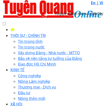
En |
Vi
Toggle main menu visibility
THỜI SỰ - CHÍNH TRỊ
Tin trong tỉnh
Tin trong nước
Xây dựng Đảng - Nhà nước - MTTQ
Bảo vệ nền tảng tư tưởng của Đảng
Đạo đức Hồ Chí Minh
KINH TẾ
Công nghiệp
Nông-Lâm nghiệp
Thương mại - Dịch vụ
Đầu tư
Nông thôn mới
XÃ HỘI