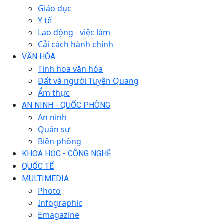
Giáo dục
Y tế
Lao động - việc làm
Cải cách hành chính
VĂN HÓA
Tinh hoa văn hóa
Đất và người Tuyên Quang
Ẩm thực
AN NINH - QUỐC PHÒNG
An ninh
Quân sự
Biên phòng
KHOA HỌC - CÔNG NGHỆ
QUỐC TẾ
MULTIMEDIA
Photo
Infographic
Emagazine