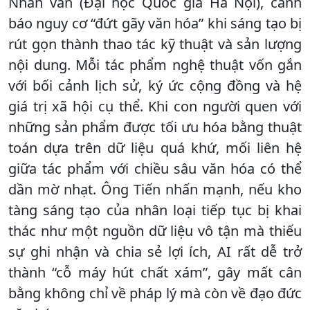
Nhân văn (Đại học Quốc gia Hà Nội), cảnh
báo nguy cơ “đứt gãy văn hóa” khi sáng tạo bị
rút gọn thành thao tác kỹ thuật và sản lượng
nội dung. Mỗi tác phẩm nghệ thuật vốn gắn
với bối cảnh lịch sử, ký ức cộng đồng và hệ
giá trị xã hội cụ thể. Khi con người quen với
những sản phẩm được tối ưu hóa bằng thuật
toán dựa trên dữ liệu quá khứ, mối liên hệ
giữa tác phẩm với chiều sâu văn hóa có thể
dần mờ nhạt. Ông Tiến nhấn mạnh, nếu kho
tàng sáng tạo của nhân loại tiếp tục bị khai
thác như một nguồn dữ liệu vô tận mà thiếu
sự ghi nhận và chia sẻ lợi ích, AI rất dễ trở
thành “cỗ máy hút chất xám”, gây mất cân
bằng không chỉ về pháp lý mà còn về đạo đức