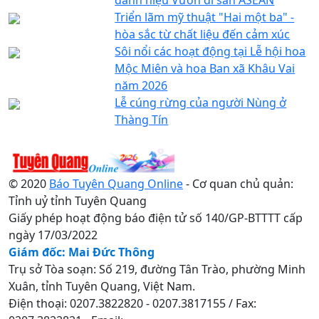
Triển lãm mỹ thuật "Hai một ba" -
hòa sắc từ chất liệu đến cảm xúc
Sôi nổi các hoạt động tại Lễ hội hoa
Mộc Miên và hoa Ban xã Khâu Vai
năm 2026
Lễ cúng rừng của người Nùng ở
Thàng Tín
© 2020
Báo Tuyên Quang Online
- Cơ quan chủ quản:
Tỉnh uỷ tỉnh Tuyên Quang
Giấy phép hoạt động báo điện tử số 140/GP-BTTTT cấp
ngày 17/03/2022
Giám đốc: Mai Đức Thông
Trụ sở Tòa soạn: Số 219, đường Tân Trào, phường Minh
Xuân, tỉnh Tuyên Quang, Việt Nam.
Điện thoại: 0207.3822820 - 0207.3817155 / Fax: