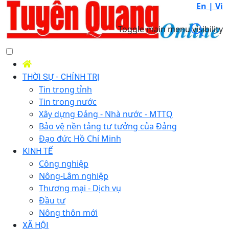
En |
Vi
Toggle main menu visibility
THỜI SỰ - CHÍNH TRỊ
Tin trong tỉnh
Tin trong nước
Xây dựng Đảng - Nhà nước - MTTQ
Bảo vệ nền tảng tư tưởng của Đảng
Đạo đức Hồ Chí Minh
KINH TẾ
Công nghiệp
Nông-Lâm nghiệp
Thương mại - Dịch vụ
Đầu tư
Nông thôn mới
XÃ HỘI