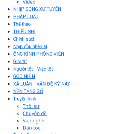
Video
NHỊP SỐNG XỨ TUYÊN
PHÁP LUẬT
Thể thao
THIẾU NHI
Chính sách
Nhịp cầu nhân ái
ỐNG KÍNH PHÓNG VIÊN
Giải trí
Người tốt - Việc tốt
GÓC NHÌN
XÃ LUẬN - VẤN ĐỀ KỲ NÀY
NỀN TẢNG SỐ
Truyền hình
Thời sự
Chuyên đề
Văn nghệ
Dân tộc