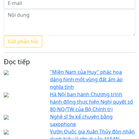
Đọc tiếp
"Miền Nam của Huy" phác họa
dáng hình một vùng đất ấm áp
nghĩa tình
Hà Nội ban hành Chương trình
hành động thực hiện Nghị quyết số
80-NQ/TW của Bộ Chính trị
Nghệ sĩ 9x kể chuyện bằng
saxophone
Vườn Quốc gia Xuân Thủy đón nhận
danh hiệu Vườn di sản ASEAN