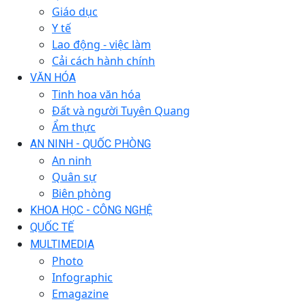
Giáo dục
Y tế
Lao động - việc làm
Cải cách hành chính
VĂN HÓA
Tinh hoa văn hóa
Đất và người Tuyên Quang
Ẩm thực
AN NINH - QUỐC PHÒNG
An ninh
Quân sự
Biên phòng
KHOA HỌC - CÔNG NGHỆ
QUỐC TẾ
MULTIMEDIA
Photo
Infographic
Emagazine