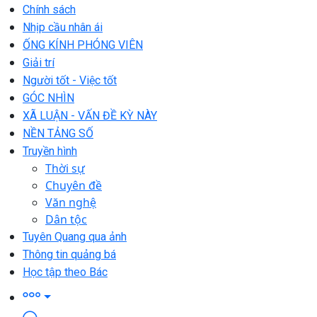
Chính sách
Nhịp cầu nhân ái
ỐNG KÍNH PHÓNG VIÊN
Giải trí
Người tốt - Việc tốt
GÓC NHÌN
XÃ LUẬN - VẤN ĐỀ KỲ NÀY
NỀN TẢNG SỐ
Truyền hình
Thời sự
Chuyên đề
Văn nghệ
Dân tộc
Tuyên Quang qua ảnh
Thông tin quảng bá
Học tập theo Bác