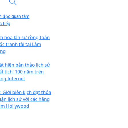
n đọc quan tâm
 tiếp
nh hoa lân sư rồng toàn
ốc tranh tài tại Lâm
ng
át hiện bản thảo lịch sử
ất tích' 100 năm trên
ng Internet
: Giới biên kịch đạt thỏa
uận lịch sử với các hãng
im Hollywood