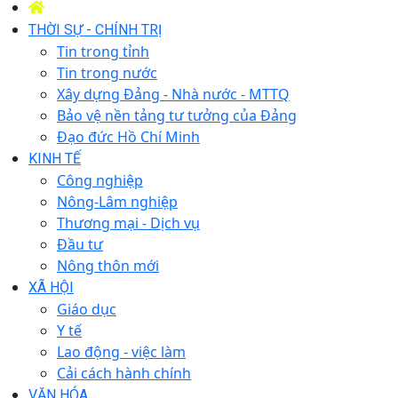
THỜI SỰ - CHÍNH TRỊ
Tin trong tỉnh
Tin trong nước
Xây dựng Đảng - Nhà nước - MTTQ
Bảo vệ nền tảng tư tưởng của Đảng
Đạo đức Hồ Chí Minh
KINH TẾ
Công nghiệp
Nông-Lâm nghiệp
Thương mại - Dịch vụ
Đầu tư
Nông thôn mới
XÃ HỘI
Giáo dục
Y tế
Lao động - việc làm
Cải cách hành chính
VĂN HÓA