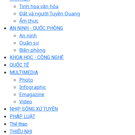
Tinh hoa văn hóa
Đất và người Tuyên Quang
Ẩm thực
AN NINH - QUỐC PHÒNG
An ninh
Quân sự
Biên phòng
KHOA HỌC - CÔNG NGHỆ
QUỐC TẾ
MULTIMEDIA
Photo
Infographic
Emagazine
Video
NHỊP SỐNG XỨ TUYÊN
PHÁP LUẬT
Thể thao
THIẾU NHI