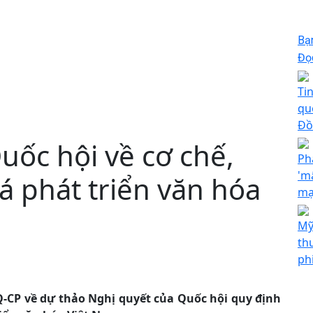
Bạ
Đọc
Ti
qu
Đồ
uốc hội về cơ chế,
Ph
'm
á phát triển văn hóa
mạ
Mỹ
th
ph
-CP về dự thảo Nghị quyết của Quốc hội quy định