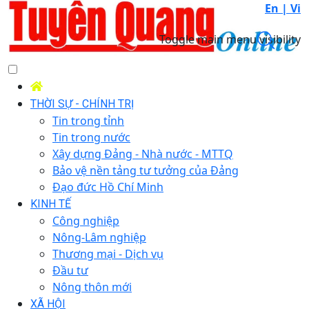
En |
Vi
Toggle main menu visibility
THỜI SỰ - CHÍNH TRỊ
Tin trong tỉnh
Tin trong nước
Xây dựng Đảng - Nhà nước - MTTQ
Bảo vệ nền tảng tư tưởng của Đảng
Đạo đức Hồ Chí Minh
KINH TẾ
Công nghiệp
Nông-Lâm nghiệp
Thương mại - Dịch vụ
Đầu tư
Nông thôn mới
XÃ HỘI