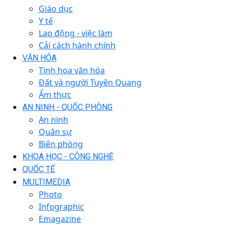
Giáo dục
Y tế
Lao động - việc làm
Cải cách hành chính
VĂN HÓA
Tinh hoa văn hóa
Đất và người Tuyên Quang
Ẩm thực
AN NINH - QUỐC PHÒNG
An ninh
Quân sự
Biên phòng
KHOA HỌC - CÔNG NGHỆ
QUỐC TẾ
MULTIMEDIA
Photo
Infographic
Emagazine