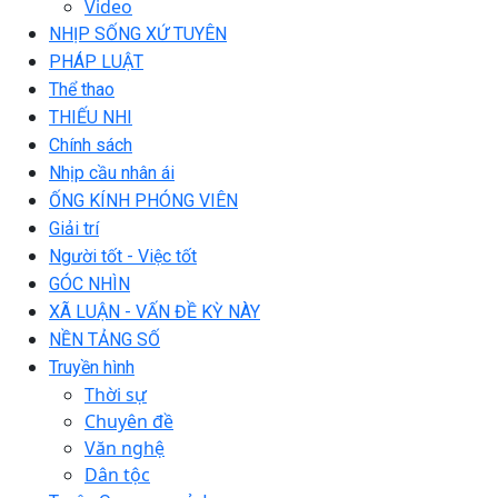
Video
NHỊP SỐNG XỨ TUYÊN
PHÁP LUẬT
Thể thao
THIẾU NHI
Chính sách
Nhịp cầu nhân ái
ỐNG KÍNH PHÓNG VIÊN
Giải trí
Người tốt - Việc tốt
GÓC NHÌN
XÃ LUẬN - VẤN ĐỀ KỲ NÀY
NỀN TẢNG SỐ
Truyền hình
Thời sự
Chuyên đề
Văn nghệ
Dân tộc