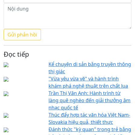
Đọc tiếp
Kể chuyện di sản bằng truyền thông
thị giác
"Vừa yêu vừa vẽ" và hành trình
khám phá nghệ thuật trên chất lụa
Trần Thị Vân Anh: Hành trình từ
làng quê nghèo đến giải thưởng âm
nhạc quốc tế
Thúc đẩy hợp tác văn hóa Việt Nam-
Slovakia hiệu quả, thiết thực
Đánh thức "kỳ quan" trong trẻ bằng