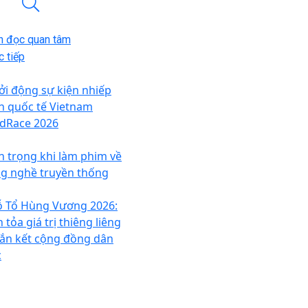
n đọc quan tâm
 tiếp
ởi động sự kiện nhiếp
h quốc tế Vietnam
rdRace 2026
n trọng khi làm phim về
ng nghề truyền thống
ỗ Tổ Hùng Vương 2026:
 tỏa giá trị thiêng liêng
Gắn kết cộng đồng dân
c