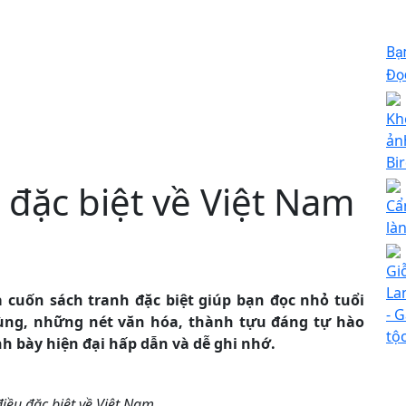
Bạ
Đọc
Kh
ản
Bi
 đặc biệt về Việt Nam
Cẩ
là
Gi
Lan
 cuốn sách tranh đặc biệt giúp bạn đọc nhỏ tuổi
- 
hùng, những nét văn hóa, thành tựu đáng tự hào
tộ
h bày hiện đại hấp dẫn và dễ ghi nhớ.
iều đặc biệt về Việt Nam