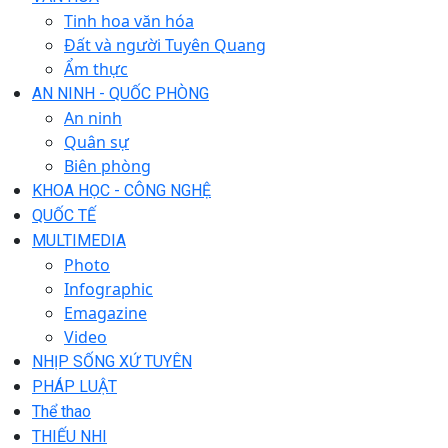
Tinh hoa văn hóa
Đất và người Tuyên Quang
Ẩm thực
AN NINH - QUỐC PHÒNG
An ninh
Quân sự
Biên phòng
KHOA HỌC - CÔNG NGHỆ
QUỐC TẾ
MULTIMEDIA
Photo
Infographic
Emagazine
Video
NHỊP SỐNG XỨ TUYÊN
PHÁP LUẬT
Thể thao
THIẾU NHI