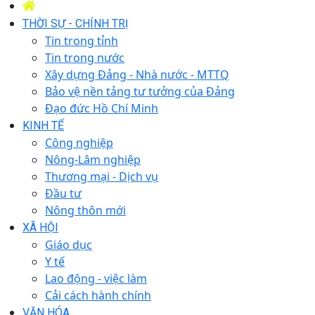
THỜI SỰ - CHÍNH TRỊ
Tin trong tỉnh
Tin trong nước
Xây dựng Đảng - Nhà nước - MTTQ
Bảo vệ nền tảng tư tưởng của Đảng
Đạo đức Hồ Chí Minh
KINH TẾ
Công nghiệp
Nông-Lâm nghiệp
Thương mại - Dịch vụ
Đầu tư
Nông thôn mới
XÃ HỘI
Giáo dục
Y tế
Lao động - việc làm
Cải cách hành chính
VĂN HÓA