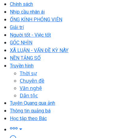
Chính sách
Nhịp cầu nhân ái
ỐNG KÍNH PHÓNG VIÊN
Giải trí
Người tốt - Việc tốt
GÓC NHÌN
XÃ LUẬN - VẤN ĐỀ KỲ NÀY
NỀN TẢNG SỐ
Truyền hình
Thời sự
Chuyên đề
Văn nghệ
Dân tộc
Tuyên Quang qua ảnh
Thông tin quảng bá
Học tập theo Bác