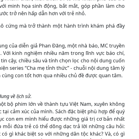
với minh họa sinh động, bắt mắt, góp phần làm cho
nước trở nên hấp dẫn hơn với trẻ nhỏ.
 khô cứng mà trở thành một hành trình khám phá đầy
ung của diễn giả Phan Đăng, một nhà báo, MC truyền
n. Với kinh nghiệm nhiều năm trong lĩnh vực báo chí,
in cậy, chiều sâu và tính chọn lọc cho nội dung cuốn
iện series “Cha mẹ tỉnh thức” - chuỗi nội dung tâm lý
 cùng con tốt hơn qua nhiều chủ đề được quan tâm.
ung về lịch sử.
một bộ phim lớn về thành tựu Việt Nam, xuyên không
ực tại cảm xúc của mình. Sách đặc biệt phù hợp để quý
ục con em mình hiểu được những giá trị cơ bản nhất
p mỗi đứa trẻ có thể dõng dạc trả lời những câu hỏi:
 có gì khác biệt so với những dân tộc khác? Và, có gì