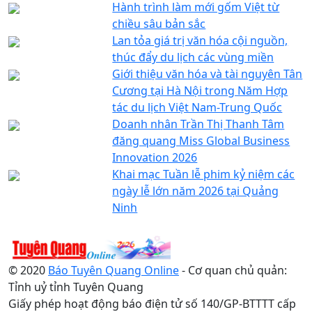
Hành trình làm mới gốm Việt từ
chiều sâu bản sắc
Lan tỏa giá trị văn hóa cội nguồn,
thúc đẩy du lịch các vùng miền
Giới thiệu văn hóa và tài nguyên Tân
Cương tại Hà Nội trong Năm Hợp
tác du lịch Việt Nam-Trung Quốc
Doanh nhân Trần Thị Thanh Tâm
đăng quang Miss Global Business
Innovation 2026
Khai mạc Tuần lễ phim kỷ niệm các
ngày lễ lớn năm 2026 tại Quảng
Ninh
© 2020
Báo Tuyên Quang Online
- Cơ quan chủ quản:
Tỉnh uỷ tỉnh Tuyên Quang
Giấy phép hoạt động báo điện tử số 140/GP-BTTTT cấp