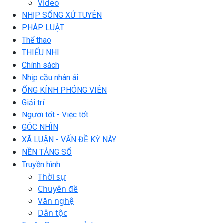
Video
NHỊP SỐNG XỨ TUYÊN
PHÁP LUẬT
Thể thao
THIẾU NHI
Chính sách
Nhịp cầu nhân ái
ỐNG KÍNH PHÓNG VIÊN
Giải trí
Người tốt - Việc tốt
GÓC NHÌN
XÃ LUẬN - VẤN ĐỀ KỲ NÀY
NỀN TẢNG SỐ
Truyền hình
Thời sự
Chuyên đề
Văn nghệ
Dân tộc