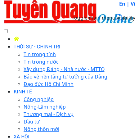
En |
Vi
Toggle main menu visibility
THỜI SỰ - CHÍNH TRỊ
Tin trong tỉnh
Tin trong nước
Xây dựng Đảng - Nhà nước - MTTQ
Bảo vệ nền tảng tư tưởng của Đảng
Đạo đức Hồ Chí Minh
KINH TẾ
Công nghiệp
Nông-Lâm nghiệp
Thương mại - Dịch vụ
Đầu tư
Nông thôn mới
XÃ HỘI