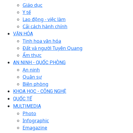
Giáo dục
Y tế
Lao động - việc làm
Cải cách hành chính
VĂN HÓA
Tinh hoa văn hóa
Đất và người Tuyên Quang
Ẩm thực
AN NINH - QUỐC PHÒNG
An ninh
Quân sự
Biên phòng
KHOA HỌC - CÔNG NGHỆ
QUỐC TẾ
MULTIMEDIA
Photo
Infographic
Emagazine