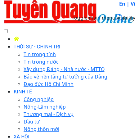
En |
Vi
Toggle main menu visibility
THỜI SỰ - CHÍNH TRỊ
Tin trong tỉnh
Tin trong nước
Xây dựng Đảng - Nhà nước - MTTQ
Bảo vệ nền tảng tư tưởng của Đảng
Đạo đức Hồ Chí Minh
KINH TẾ
Công nghiệp
Nông-Lâm nghiệp
Thương mại - Dịch vụ
Đầu tư
Nông thôn mới
XÃ HỘI