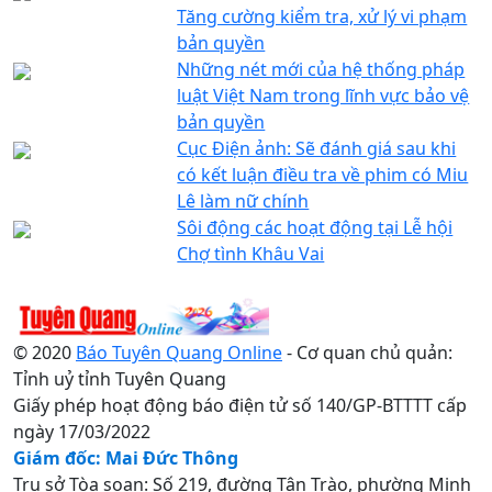
Tăng cường kiểm tra, xử lý vi phạm
bản quyền
Những nét mới của hệ thống pháp
luật Việt Nam trong lĩnh vực bảo vệ
bản quyền
Cục Điện ảnh: Sẽ đánh giá sau khi
có kết luận điều tra về phim có Miu
Lê làm nữ chính
Sôi động các hoạt động tại Lễ hội
Chợ tình Khâu Vai
© 2020
Báo Tuyên Quang Online
- Cơ quan chủ quản:
Tỉnh uỷ tỉnh Tuyên Quang
Giấy phép hoạt động báo điện tử số 140/GP-BTTTT cấp
ngày 17/03/2022
Giám đốc: Mai Đức Thông
Trụ sở Tòa soạn: Số 219, đường Tân Trào, phường Minh