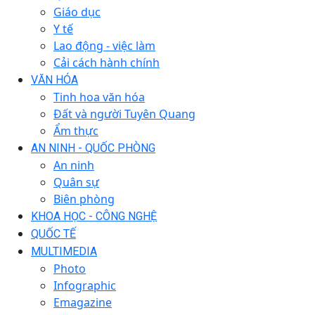
Giáo dục
Y tế
Lao động - việc làm
Cải cách hành chính
VĂN HÓA
Tinh hoa văn hóa
Đất và người Tuyên Quang
Ẩm thực
AN NINH - QUỐC PHÒNG
An ninh
Quân sự
Biên phòng
KHOA HỌC - CÔNG NGHỆ
QUỐC TẾ
MULTIMEDIA
Photo
Infographic
Emagazine