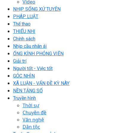
Video
NHỊP SỐNG XỨ TUYÊN
PHÁP LUẬT
Thể thao
THIẾU NHI
Chính sách
Nhịp cầu nhân ái
ỐNG KÍNH PHÓNG VIÊN
Giải trí
Người tốt - Việc tốt
GÓC NHÌN
XÃ LUẬN - VẤN ĐỀ KỲ NÀY
NỀN TẢNG SỐ
Truyền hình
Thời sự
Chuyên đề
Văn nghệ
Dân tộc