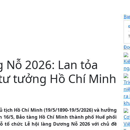
Bạ
T
Đọc
g Nỗ 2026: Lan tỏa
Ki
ng
à tư tưởng Hồ Chí Minh
Tr
ni
ra
kh
 tịch Hồ Chí Minh (19/5/1890-19/5/2026) và hưởng
n 16/5, Bảo tàng Hồ Chí Minh thành phố Huế phối
Cơ
tổ chức Lễ hội làng Dương Nỗ 2026 với chủ đề
Vi