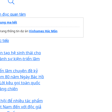
n đọc quan tâm
cung ma kết
rang thông tin dự án
Vinhomes Hóc Môn
 tiếp
ến tạo hệ sinh thái cho
ành sự kiện-triển lãm
iển lãm chuyên đề kỷ
ệm 80 năm Ngày Bác Hồ
 Lời kêu gọi toàn quốc
áng chiến
 hội để nhiều tác phẩm
ệt Nam đến với độc giả