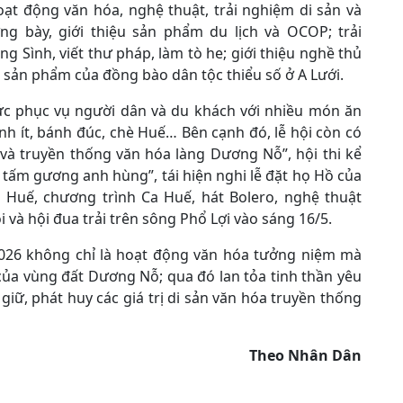
oạt động văn hóa, nghệ thuật, trải nghiệm di sản và
 bày, giới thiệu sản phẩm du lịch và OCOP; trải
g Sình, viết thư pháp, làm tò he; giới thiệu nghề thủ
 sản phẩm của đồng bào dân tộc thiểu số ở A Lưới.
ức phục vụ người dân và du khách với nhiều món ăn
h ít, bánh đúc, chè Huế… Bên cạnh đó, lễ hội còn có
 và truyền thống văn hóa làng Dương Nỗ”, hội thi kể
tấm gương anh hùng”, tái hiện nghi lễ đặt họ Hồ của
 Huế, chương trình Ca Huế, hát Bolero, nghệ thuật
 và hội đua trải trên sông Phổ Lợi vào sáng 16/5.
2026 không chỉ là hoạt động văn hóa tưởng niệm mà
a của vùng đất Dương Nỗ; qua đó lan tỏa tinh thần yêu
iữ, phát huy các giá trị di sản văn hóa truyền thống
Theo Nhân Dân