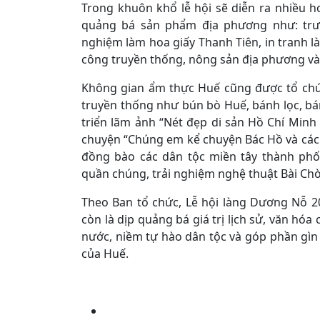
Trong khuôn khổ lễ hội sẽ diễn ra nhiều h
quảng bá sản phẩm địa phương như: trưng
nghiệm làm hoa giấy Thanh Tiên, in tranh làn
công truyền thống, nông sản địa phương và
​Không gian ẩm thực Huế cũng được tổ ch
truyền thống như bún bò Huế, bánh lọc, bán
triển lãm ảnh “Nét đẹp di sản Hồ Chí Minh
chuyện “Chúng em kể chuyện Bác Hồ và các 
đồng bào các dân tộc miền tây thành phố
quần chúng, trải nghiệm nghệ thuật Bài Chòi
Theo Ban tổ chức, Lễ hội làng Dương Nỗ 
còn là dịp quảng bá giá trị lịch sử, văn hó
nước, niềm tự hào dân tộc và góp phần gìn g
của Huế.