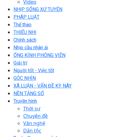
Video
NHỊP SỐNG XỨ TUYÊN
PHÁP LUẬT
Thể thao
THIẾU NHI
Chính sách
Nhịp cầu nhân ái
ỐNG KÍNH PHÓNG VIÊN
Giải trí
Người tốt - Việc tốt
GÓC NHÌN
XÃ LUẬN - VẤN ĐỀ KỲ NÀY
NỀN TẢNG SỐ
Truyền hình
Thời sự
Chuyên đề
Văn nghệ
Dân tộc