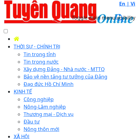
En |
Vi
Toggle main menu visibility
THỜI SỰ - CHÍNH TRỊ
Tin trong tỉnh
Tin trong nước
Xây dựng Đảng - Nhà nước - MTTQ
Bảo vệ nền tảng tư tưởng của Đảng
Đạo đức Hồ Chí Minh
KINH TẾ
Công nghiệp
Nông-Lâm nghiệp
Thương mại - Dịch vụ
Đầu tư
Nông thôn mới
XÃ HỘI