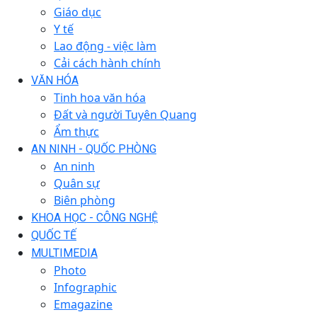
Giáo dục
Y tế
Lao động - việc làm
Cải cách hành chính
VĂN HÓA
Tinh hoa văn hóa
Đất và người Tuyên Quang
Ẩm thực
AN NINH - QUỐC PHÒNG
An ninh
Quân sự
Biên phòng
KHOA HỌC - CÔNG NGHỆ
QUỐC TẾ
MULTIMEDIA
Photo
Infographic
Emagazine