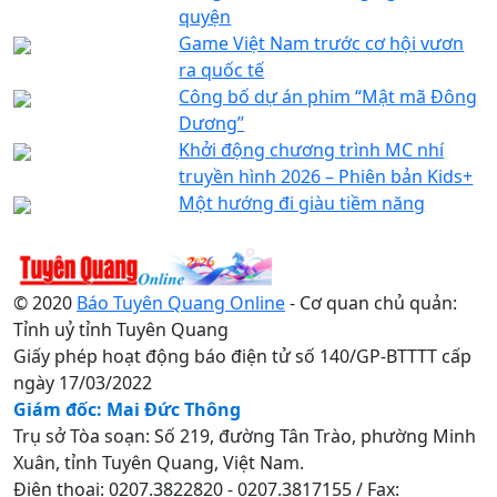
quyện
Game Việt Nam trước cơ hội vươn
ra quốc tế
Công bố dự án phim “Mật mã Đông
Dương”
Khởi động chương trình MC nhí
truyền hình 2026 – Phiên bản Kids+
Một hướng đi giàu tiềm năng
© 2020
Báo Tuyên Quang Online
- Cơ quan chủ quản:
Tỉnh uỷ tỉnh Tuyên Quang
Giấy phép hoạt động báo điện tử số 140/GP-BTTTT cấp
ngày 17/03/2022
Giám đốc: Mai Đức Thông
Trụ sở Tòa soạn: Số 219, đường Tân Trào, phường Minh
Xuân, tỉnh Tuyên Quang, Việt Nam.
Điện thoại: 0207.3822820 - 0207.3817155 / Fax: